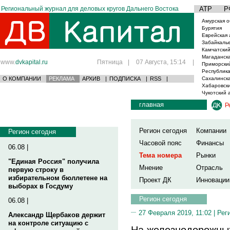
Региональный журнал для деловых кругов Дальнего Востока
АТР
Р
Амурская о
Бурятия
Еврейская 
Забайкаль
Камчатский
Магаданска
www.
dvkapital.ru
Пятница
|
07 Августа, 15:14
|
Приморски
Республика
О КОМПАНИИ
РЕКЛАМА
АРХИВ
|
ПОДПИСКА
|
RSS
|
Сахалинска
Хабаровски
Чукотский 
главная
Р
Регион сегодня
Компании
Регион сегодня
Часовой пояс
Финансы
06.08 |
Тема номера
Рынки
"Единая Россия" получила
Мнение
Отрасль
первую строку в
избирательном бюллетене на
Проект ДК
Инновации
выборах в Госдуму
Регион сегодня
06.08 |
27 Февраля 2019, 11:02 |
Рег
Александр Щербаков держит
на контроле ситуацию с
На железнодорожных