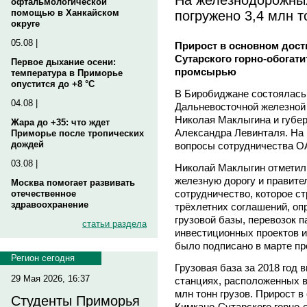
офтальмологической
погружено 3,4 млн т
помощью в Ханкайском
округе
05.08 |
Прирост в основном дости
Сутарского горно-обогати
Первое дыхание осени:
промсырью
температура в Приморье
опустится до +8 °C
В Биробиджане состоялась
04.08 |
Дальневосточной железно
Николая Маклыгина и губер
Жара до +35: что ждет
Александра Левинталя. На
Приморье после тропических
дождей
вопросы сотрудничества О
03.08 |
Николай Маклыгин отметил,
железную дорогу и правите
Москва помогает развивать
сотрудничество, которое с
отечественное
здравоохранение
трёхлетних соглашений, о
грузовой базы, перевозок 
статьи раздела
инвестиционных проектов и
было подписано в марте пр
Регион сегодня
Грузовая база за 2018 год
29 Мая 2026, 16:37
станциях, расположенных в
млн тонн грузов. Прирост в
Студенты Приморья
Кимкано-Сутарского горно-