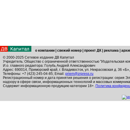
о компании
|
свежий номер
|
проект ДК
|
реклама
|
архи
© 2000-2025 Сетевое издание ДВ Капитал
Учредитель: Общество с ограниченной ответственностью "Издательская ко
И.о. главного редактора: Голубь Андрей Александрович
Адрес: 690014, Приморский край, г. Владивосток, ул. Некрасовская д. 36 «Б»
Телефоны: +7 (423) 245-04-85; Email:
priem@zrpress.ru
Регистрационный номер и дата принятия решения о регистрации: серия Эл
надзору в сфере связи, информационных технологий и массовых коммуник
Содержит информационную продукцию категории 18+.
Политика конфиден