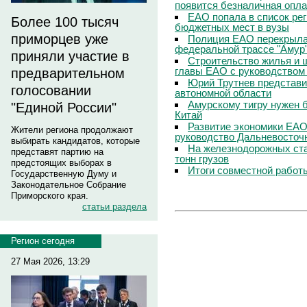
появится безналичная опла
ЕАО попала в список ре
Более 100 тысяч
бюджетных мест в вузы
приморцев уже
Полиция ЕАО перекрыла
федеральной трассе "Амур
приняли участие в
Строительство жилья и ш
главы ЕАО с руководством
предварительном
Юрий Трутнев представи
голосовании
автономной области
Амурскому тигру нужен 
"Единой России"
Китай
Развитие экономики ЕАО
Жители региона продолжают
руководство Дальневосточ
выбирать кандидатов, которые
На железнодорожных ста
представят партию на
тонн грузов
предстоящих выборах в
Итоги совместной работ
Государственную Думу и
Законодательное Собрание
Приморского края.
статьи раздела
Регион сегодня
27 Мая 2026, 13:29