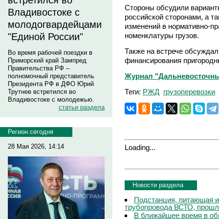
встретился во
Стороны обсудили варианты
Владивостоке с
российской сторонами, а т
молодогвардейцами
изменений в нормативно-п
номенклатуры грузов.
"Единой России"
Также на встрече обсуждал
Во время рабочей поездки в
финансирования пригородны
Приморский край Зампред
Правительства РФ –
Журнал "Дальневосточны
полномочный представитель
Президента РФ в ДФО Юрий
Теги:
РЖД
грузоперевозки
Трутнев встретился во
Владивостоке с молодежью.
статьи раздела
Регион сегодня
28 Мая 2026, 14:14
Loading...
Новости раздела
Подстанция, питающая и
трубопровода ВСТО, прош
В ближайшее время в о