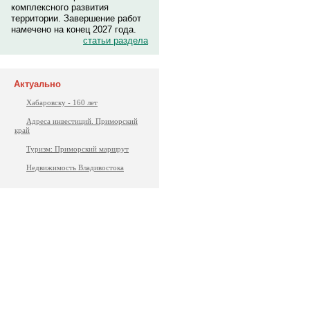
комплексного развития
территории. Завершение работ
намечено на конец 2027 года.
статьи раздела
Актуально
Хабаровску - 160 лет
Адреса инвестиций. Приморский
край
Туризм: Приморский маршрут
Недвижимость Владивостока