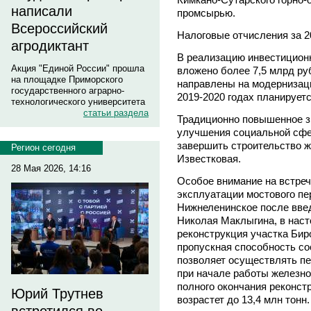
написали
промсырью.
Всероссийский
Налоговые отчисления за 2
агродиктант
В реализацию инвестиционн
Акция "Единой России" прошла
вложено более 7,5 млрд ру
на площадке Приморского
направлены на модернизаци
государственного аграрно-
2019-2020 годах планирует
технологического университета
статьи раздела
Традиционно повышенное з
улучшения социальной сфер
завершить строительство ж
Регион сегодня
Известковая.
28 Мая 2026, 14:16
Особое внимание на встре
эксплуатации мостового пе
Нижнеленинское после введ
Николая Маклыгина, в нас
реконструкция участка Биро
пропускная способность сос
позволяет осуществлять п
при начале работы железно
полного окончания реконст
Юрий Трутнев
возрастет до 13,4 млн тонн.