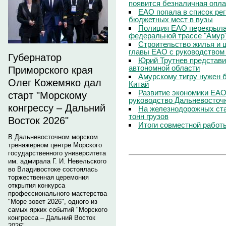
появится безналичная опла
ЕАО попала в список ре
бюджетных мест в вузы
Полиция ЕАО перекрыла
федеральной трассе "Амур
Строительство жилья и ш
главы ЕАО с руководством
Губернатор
Юрий Трутнев представи
автономной области
Приморского края
Амурскому тигру нужен 
Олег Кожемяко дал
Китай
Развитие экономики ЕАО
старт "Морскому
руководство Дальневосточ
конгрессу – Дальний
На железнодорожных ста
тонн грузов
Восток 2026"
Итоги совместной работ
В Дальневосточном морском
тренажерном центре Морского
государственного университета
им. адмирала Г. И. Невельского
во Владивостоке состоялась
торжественная церемония
открытия конкурса
профессионального мастерства
"Море зовет 2026", одного из
самых ярких событий "Морского
конгресса – Дальний Восток
2026".