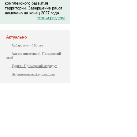
комплексного развития
территории. Завершение работ
намечено на конец 2027 года.
статьи раздела
Актуально
Хабаровску - 160 лет
Адреса инвестиций. Приморский
край
Туризм: Приморский маршрут
Недвижимость Владивостока