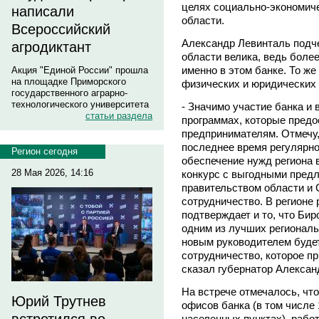
целях социально-экономиче
написали
области.
Всероссийский
Александр Левинталь подче
агродиктант
области велика, ведь боле
именно в этом банке. То же
Акция "Единой России" прошла
на площадке Приморского
физических и юридических 
государственного аграрно-
технологического университета
- Значимо участие банка и 
статьи раздела
программах, которые пред
предпринимателям. Отмечу,
последнее время регулярн
Регион сегодня
обеспечение нужд региона 
28 Мая 2026, 14:16
конкурс с выгодными пред
правительством области и
сотрудничество. В регионе 
подтверждает и то, что Би
одним из лучших региональ
новым руководителем буде
сотрудничество, которое пр
сказал губернатор Алексан
На встрече отмечалось, чт
Юрий Трутнев
офисов банка (в том числе
населенных пунктах), рабо