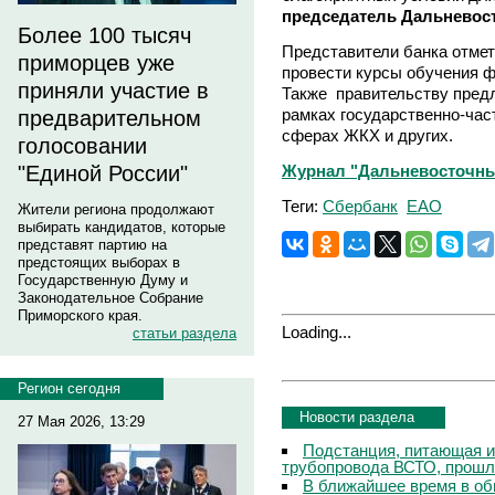
председатель Дальневост
Более 100 тысяч
Представители банка отмет
приморцев уже
провести курсы обучения ф
приняли участие в
Также правительству предл
рамках государственно-час
предварительном
сферах ЖКХ и других.
голосовании
Журнал "Дальневосточны
"Единой России"
Теги:
Сбербанк
ЕАО
Жители региона продолжают
выбирать кандидатов, которые
представят партию на
предстоящих выборах в
Государственную Думу и
Законодательное Собрание
Приморского края.
Loading...
статьи раздела
Регион сегодня
Новости раздела
27 Мая 2026, 13:29
Подстанция, питающая и
трубопровода ВСТО, прош
В ближайшее время в о