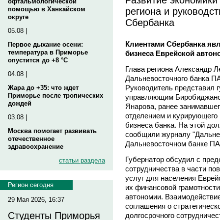
офтальмологической
региона и руководс
помощью в Ханкайском
округе
Сбербанка
05.08 |
Клиентами Сбербанка явл
Первое дыхание осени:
температура в Приморье
бизнеса Еврейской автон
опустится до +8 °C
Глава региона Александр Л
04.08 |
Дальневосточного банка П
Руководитель представил г
Жара до +35: что ждет
Приморье после тропических
управляющим Биробиджанс
дождей
Янарова, ранее занимавше
отделением и курирующего 
03.08 |
бизнеса банка. На этой до
Москва помогает развивать
сообщили журналу "Дальне
отечественное
Дальневосточном банке ПА
здравоохранение
Губернатор обсудил с пре
статьи раздела
сотрудничества в части п
услуг для населения Еврей
Регион сегодня
их финансовой грамотности
автономии. Взаимодействие
29 Мая 2026, 16:37
соглашения о стратегическ
Студенты Приморья
долгосрочного сотрудничес