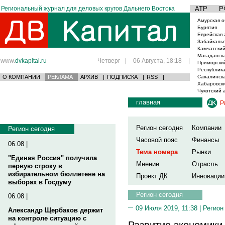
Региональный журнал для деловых кругов Дальнего Востока
АТР
Р
Амурская о
Бурятия
Еврейская 
Забайкаль
Камчатский
Магаданска
www.
dvkapital.ru
Четверг
|
06 Августа, 18:18
|
Приморски
Республика
О КОМПАНИИ
РЕКЛАМА
АРХИВ
|
ПОДПИСКА
|
RSS
|
Сахалинска
Хабаровски
Чукотский 
главная
Р
Регион сегодня
Компании
Регион сегодня
Часовой пояс
Финансы
06.08 |
Тема номера
Рынки
"Единая Россия" получила
Мнение
Отрасль
первую строку в
избирательном бюллетене на
Проект ДК
Инновации
выборах в Госдуму
Регион сегодня
06.08 |
09 Июля 2019, 11:38 |
Регион
Александр Щербаков держит
на контроле ситуацию с
Развитие экономики