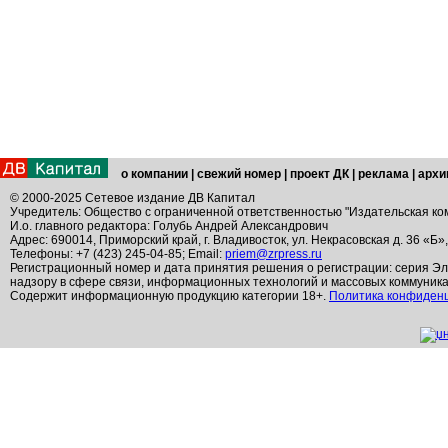
о компании
|
свежий номер
|
проект ДК
|
реклама
|
архи
© 2000-2025 Сетевое издание ДВ Капитал
Учредитель: Общество с ограниченной ответственностью "Издательская ко
И.о. главного редактора: Голубь Андрей Александрович
Адрес: 690014, Приморский край, г. Владивосток, ул. Некрасовская д. 36 «Б»
Телефоны: +7 (423) 245-04-85; Email:
priem@zrpress.ru
Регистрационный номер и дата принятия решения о регистрации: серия Эл
надзору в сфере связи, информационных технологий и массовых коммуник
Содержит информационную продукцию категории 18+.
Политика конфиден