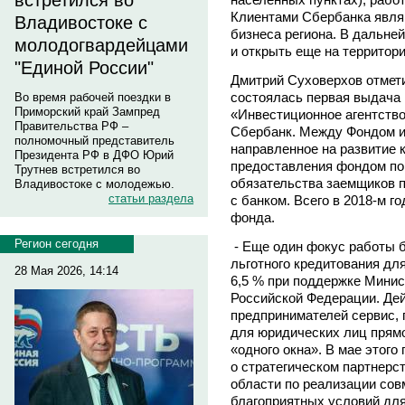
встретился во
Клиентами Сбербанка явля
Владивостоке с
бизнеса региона. В дальне
молодогвардейцами
и открыть еще на территор
"Единой России"
Дмитрий Суховерхов отмети
состоялась первая выдача
Во время рабочей поездки в
Приморский край Зампред
«Инвестиционное агентство
Правительства РФ –
Сбербанк. Между Фондом и
полномочный представитель
направленное на развитие
Президента РФ в ДФО Юрий
предоставления фондом по
Трутнев встретился во
обязательства заемщиков 
Владивостоке с молодежью.
статьи раздела
с банком. Всего в 2018-м г
фонда.
Регион сегодня
- Еще один фокус работы б
льготного кредитования для
28 Мая 2026, 14:14
6,5 % при поддержке Минис
Российской Федерации. Дей
предпринимателей сервис,
для юридических лиц прямо
«одного окна». В мае этог
о стратегическом партнерс
области по реализации сов
благоприятных условий для