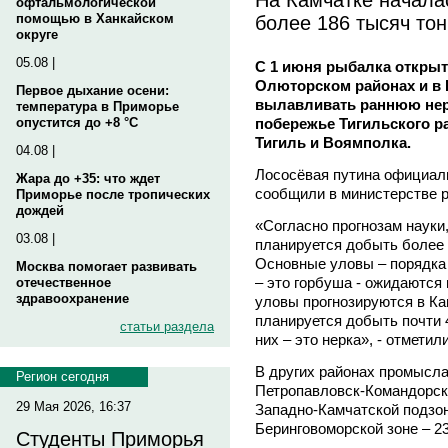
офтальмологической
более 186 тысяч тон
помощью в Ханкайском
округе
05.08 |
С 1 июня рыбалка открыт
Олюторском районах и в 
Первое дыхание осени:
вылавливать раннюю нерк
температура в Приморье
побережье Тигильского ра
опустится до +8 °C
Тигиль и Воямполка.
04.08 |
Лососёвая путина официаль
Жара до +35: что ждет
сообщили в министерстве р
Приморье после тропических
дождей
«Согласно прогнозам науки,
03.08 |
планируется добыть более 
Основные уловы – порядка 
Москва помогает развивать
– это горбуша - ожидаются
отечественное
здравоохранение
уловы прогнозируются в Ка
планируется добыть почти 4
статьи раздела
них – это нерка», - отметил
В других районах промысла
Регион сегодня
Петропавловск-Командорско
29 Мая 2026, 16:37
Западно-Камчатской подзоне
Беринговоморской зоне – 2
Студенты Приморья