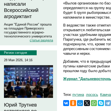
«Вылов организован по ба
написали
определяются на группу во
Всероссийский
будет 6 групп рыбопромысло
агродиктант
напомнили в министерстве.
Акция "Единой России" прошла
В ведомстве также отметили
на площадке Приморского
открывается любительская 
государственного аграрно-
участках удебными орудиям
технологического университета
Паратунка, где рыбачить м
статьи раздела
подчеркнули, что, кроме то
депрессивным состоянием 
Регион сегодня
чавычи и нерки.
28 Мая 2026, 14:16
Добавим, что в предыдущий
путины камчатские рыбаки 
прошлом году было добыто 
Журнал "Дальневосточны
Теги:
путина
лосось
Камча
Юрий Трутнев