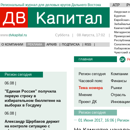
Региональный журнал для деловых кругов Дальнего Востока
АТР
Р
Амурская о
Бурятия
Еврейская 
Забайкаль
Камчатский
Магаданска
www.
dvkapital.ru
Суббота
|
08 Августа, 17:02
|
Приморски
Республика
О КОМПАНИИ
РЕКЛАМА
АРХИВ
|
ПОДПИСКА
|
RSS
|
Сахалинска
Хабаровски
Чукотский 
главная
Р
Регион сегодня
Компании
Регион сегодня
Часовой пояс
Финансы
06.08 |
Тема номера
Рынки
"Единая Россия" получила
Мнение
Отрасль
первую строку в
избирательном бюллетене на
Проект ДК
Инновации
выборах в Госдуму
Регион сегодня
06.08 |
01 Июня 2017, 16:06 |
Регион
Александр Щербаков держит
на контроле ситуацию с
На Камчатке начала