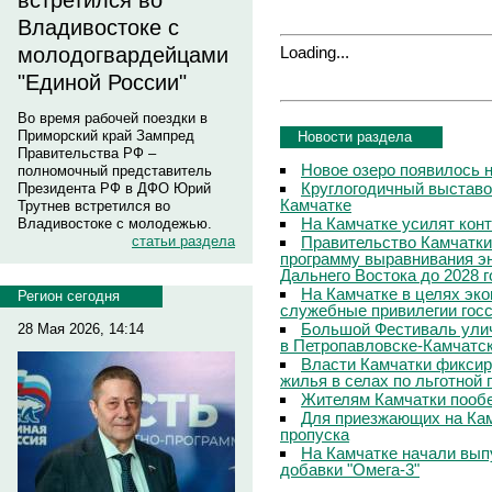
встретился во
Владивостоке с
Loading...
молодогвардейцами
"Единой России"
Во время рабочей поездки в
Приморский край Зампред
Новости раздела
Правительства РФ –
Новое озеро появилось 
полномочный представитель
Круглогодичный выставо
Президента РФ в ДФО Юрий
Камчатке
Трутнев встретился во
На Камчатке усилят кон
Владивостоке с молодежью.
Правительство Камчатки
статьи раздела
программу выравнивания э
Дальнего Востока до 2028 г
На Камчатке в целях эк
Регион сегодня
служебные привилегии гос
Большой Фестиваль улич
28 Мая 2026, 14:14
в Петропавловске-Камчатс
Власти Камчатки фиксир
жилья в селах по льготной
Жителям Камчатки пооб
Для приезжающих на Ка
пропуска
На Камчатке начали вып
добавки "Омега-3"