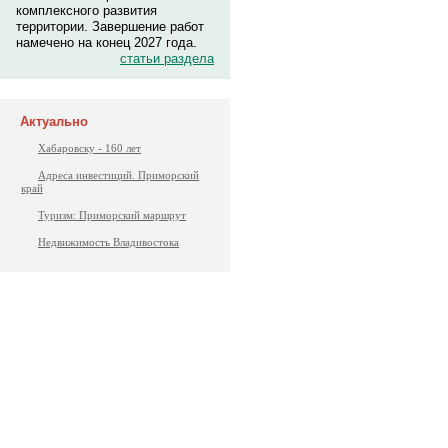
комплексного развития
территории. Завершение работ
намечено на конец 2027 года.
статьи раздела
Актуально
Хабаровску - 160 лет
Адреса инвестиций. Приморский
край
Туризм: Приморский маршрут
Недвижимость Владивостока