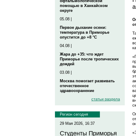
офтальмологической
а
помощью в Ханкайском
округе
05.08 |
О
о
Первое дыхание осени:
температура в Приморье
Т
опустится до +8 °C
е
в
04.08 |
к
Жара до +35: что ждет
«
Приморье после тропических
п
дождей
в
б
03.08 |
э
а
Москва помогает развивать
с
отечественное
в
здравоохранение
ц
статьи раздела
в
с
О
Регион сегодня
о
29 Мая 2026, 16:37
о
Студенты Приморья
«