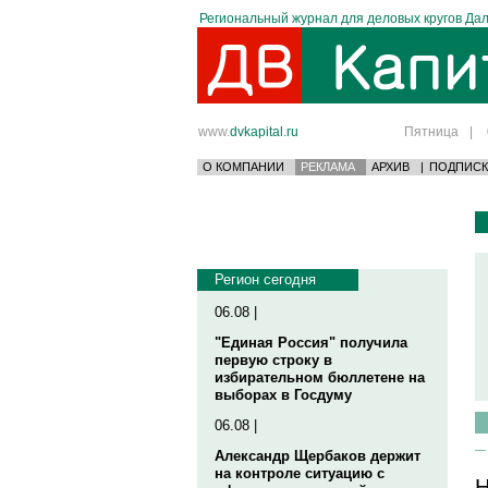
Региональный журнал для деловых кругов Дал
www.
dvkapital.ru
Пятница
|
О КОМПАНИИ
РЕКЛАМА
АРХИВ
|
ПОДПИСК
Регион сегодня
06.08 |
"Единая Россия" получила
первую строку в
избирательном бюллетене на
выборах в Госдуму
06.08 |
Александр Щербаков держит
на контроле ситуацию с
Н