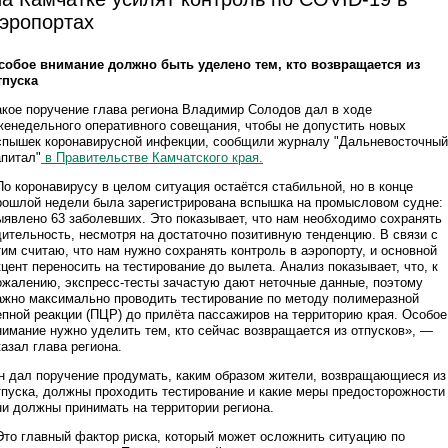
эропортах
собое внимание должно быть уделено тем, кто возвращается из
тпуска
акое поручение глава региона Владимир Солодов дал в ходе
женедельного оперативного совещания, чтобы не допустить новых
спышек коронавирусной инфекции, сообщили журналу "Дальневосточный
апитал"
в Правительстве Камчатского края.
По коронавирусу в целом ситуация остаётся стабильной, но в конце
рошлой недели была зарегистрирована вспышка на промысловом судне:
ыявлено 63 заболевших. Это показывает, что нам необходимо сохранять
дительность, несмотря на достаточно позитивную тенденцию. В связи с
тим считаю, что нам нужно сохранять контроль в аэропорту, и основной
кцент переносить на тестирование до вылета. Анализ показывает, что, к
ожалению, экспресс-тесты зачастую дают неточные данные, поэтому
ажно максимально проводить тестирование по методу полимеразной
епной реакции (ПЦР) до прилёта пассажиров на территорию края. Особое
нимание нужно уделить тем, кто сейчас возвращается из отпусков», —
казал глава региона.
н дал поручение продумать, каким образом жители, возвращающиеся из
тпуска, должны проходить тестирование и какие меры предосторожности
ни должны принимать на территории региона.
Это главный фактор риска, который может осложнить ситуацию по