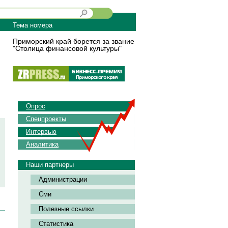
Тема номера
Приморский край борется за звание
"Столица финансовой культуры"
Опрос
Спецпроекты
Интервью
Аналитика
Наши партнеры
Администрации
Сми
Полезные ссылки
Статистика