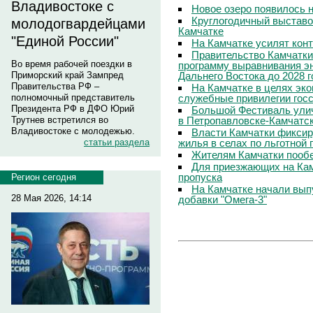
Владивостоке с
Новое озеро появилось 
Круглогодичный выставо
молодогвардейцами
Камчатке
"Единой России"
На Камчатке усилят кон
Правительство Камчатки
Во время рабочей поездки в
программу выравнивания э
Дальнего Востока до 2028 г
Приморский край Зампред
Правительства РФ –
На Камчатке в целях эк
служебные привилегии гос
полномочный представитель
Президента РФ в ДФО Юрий
Большой Фестиваль улич
в Петропавловске-Камчатс
Трутнев встретился во
Владивостоке с молодежью.
Власти Камчатки фиксир
жилья в селах по льготной
статьи раздела
Жителям Камчатки пооб
Для приезжающих на Ка
пропуска
Регион сегодня
На Камчатке начали вып
28 Мая 2026, 14:14
добавки "Омега-3"