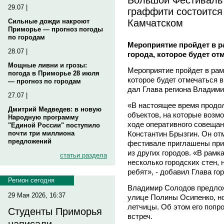
29.07 |
граффити состоится
Камчатском
Сильные дожди накроют
Приморье — прогноз погоды
по городам
Мероприятие пройдет в р
28.07 |
города, которое будет от
Мощные ливни и грозы:
Мероприятие пройдет в рам
погода в Приморье 28 июля
которое будет отмечаться в
— прогноз по городам
дал Глава региона Владими
27.07 |
«В настоящее время продо
Дмитрий Медведев: в новую
объектов, на которые возм
Народную программу
ходе оперативного совещан
"Единой России" поступило
Константин Брызгин. Он отм
почти три миллиона
предложений
фестивале приглашены при
из других городов. «В рам
статьи раздела
несколько городских стен,
ребят», - добавил Глава го
Регион сегодня
Владимир Солодов предлож
29 Мая 2026, 16:37
улице Полины Осипенко, н
летчицы. Об этом его попр
Студенты Приморья
встреч.