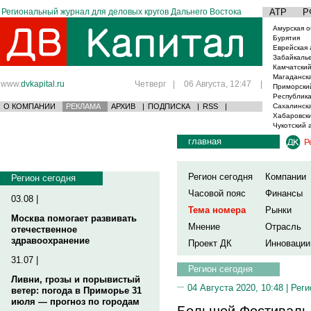
Региональный журнал для деловых кругов Дальнего Востока
АТР
Р
Амурская о
Бурятия
Еврейская 
Забайкаль
Камчатский
Магаданска
www.
dvkapital.ru
Четверг
|
06 Августа, 12:47
|
Приморски
Республика
О КОМПАНИИ
РЕКЛАМА
АРХИВ
|
ПОДПИСКА
|
RSS
|
Сахалинска
Хабаровски
Чукотский 
главная
Р
Регион сегодня
Компании
Регион сегодня
Часовой пояс
Финансы
03.08 |
Тема номера
Рынки
Москва помогает развивать
Мнение
Отрасль
отечественное
здравоохранение
Проект ДК
Инновации
31.07 |
Регион сегодня
Ливни, грозы и порывистый
04 Августа 2020, 10:48 |
Реги
ветер: погода в Приморье 31
июля — прогноз по городам
Большой Фестиваль 