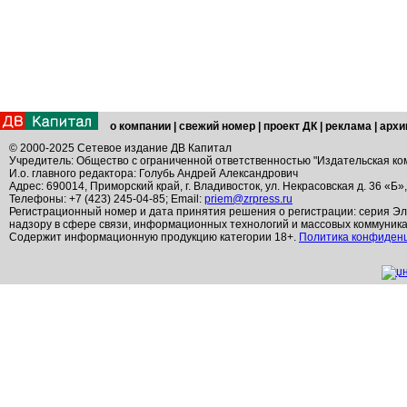
о компании
|
свежий номер
|
проект ДК
|
реклама
|
архи
© 2000-2025 Сетевое издание ДВ Капитал
Учредитель: Общество с ограниченной ответственностью "Издательская ко
И.о. главного редактора: Голубь Андрей Александрович
Адрес: 690014, Приморский край, г. Владивосток, ул. Некрасовская д. 36 «Б»
Телефоны: +7 (423) 245-04-85; Email:
priem@zrpress.ru
Регистрационный номер и дата принятия решения о регистрации: серия Эл
надзору в сфере связи, информационных технологий и массовых коммуник
Содержит информационную продукцию категории 18+.
Политика конфиден