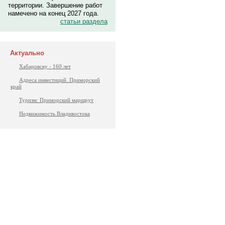
территории. Завершение работ
намечено на конец 2027 года.
статьи раздела
Актуально
Хабаровску - 160 лет
Адреса инвестиций. Приморский
край
Туризм: Приморский маршрут
Недвижимость Владивостока