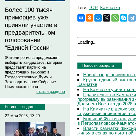
Теги:
ТОР
Камчатка
Более 100 тысяч
приморцев уже
приняли участие в
предварительном
голосовании
Loading...
"Единой России"
Жители региона продолжают
выбирать кандидатов, которые
Новости раздела
представят партию на
предстоящих выборах в
Новое озеро появилось 
Государственную Думу и
Круглогодичный выставо
Законодательное Собрание
Камчатке
Приморского края.
На Камчатке усилят кон
статьи раздела
Правительство Камчатки
программу выравнивания э
Дальнего Востока до 2028 г
Регион сегодня
На Камчатке в целях эк
служебные привилегии гос
27 Мая 2026, 13:29
Большой Фестиваль улич
в Петропавловске-Камчатс
Власти Камчатки фиксир
жилья в селах по льготной