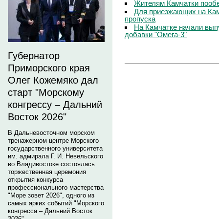
Жителям Камчатки пооб
Для приезжающих на Ка
пропуска
На Камчатке начали вып
добавки "Омега-3"
Губернатор
Приморского края
Олег Кожемяко дал
старт "Морскому
конгрессу – Дальний
Восток 2026"
В Дальневосточном морском
тренажерном центре Морского
государственного университета
им. адмирала Г. И. Невельского
во Владивостоке состоялась
торжественная церемония
открытия конкурса
профессионального мастерства
"Море зовет 2026", одного из
самых ярких событий "Морского
конгресса – Дальний Восток
2026".