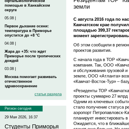
офтальмологической
земли
помощью в Ханкайском
округе
05.08 |
С августа 2016 года по н
Камчатском крае получил
Первое дыхание осени:
площадью 399,37 гектаров
температура в Приморье
момент зарегистрированы
опустится до +8 °C
04.08 |
Об этом сообщили в регион
проектов развития.
Жара до +35: что ждет
Приморье после тропических
С начала года в ТОР «Камч
дождей
компания. Так, ООО «Камча
03.08 |
и обслуживания грузовой и
земле, ООО «Атланта» воз
Москва помогает развивать
«Камчат-Восток-Тур» – баз
отечественное
здравоохранение
«Резиденты ТОР «Камчатка
статьи раздела
проекты суммарно 27 млрд 
Одним из ключевых событий
стало получение статуса 
Регион сегодня
аэропорт Петропавловск-Ка
29 Мая 2026, 16:37
планирует инвестировать в 
Ожидается, что в ближайш
Студенты Приморья
станет еще больше. На сег