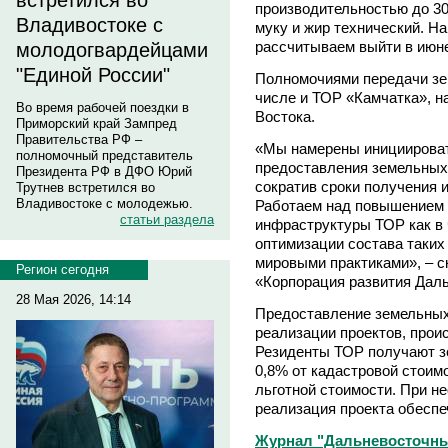
встретился во
производительностью до 30
Владивостоке с
муку и жир технический. Н
рассчитываем выйти в июне
молодогвардейцами
"Единой России"
Полномочиями передачи зем
числе и ТОР «Камчатка», н
Во время рабочей поездки в
Востока.
Приморский край Зампред
Правительства РФ –
«Мы намерены инициирова
полномочный представитель
предоставления земельных 
Президента РФ в ДФО Юрий
сократив сроки получения 
Трутнев встретился во
Владивостоке с молодежью.
Работаем над повышением 
статьи раздела
инфраструктуры ТОР как в ч
оптимизации состава таких
мировыми практиками», – с
Регион сегодня
«Корпорация развития Даль
28 Мая 2026, 14:14
Предоставление земельных
реализации проектов, прои
Резиденты ТОР получают зе
0,8% от кадастровой стоим
льготной стоимости. При не
реализация проекта обеспе
Журнал "Дальневосточны