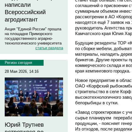
написали
соглашений о присвоении с
суммарным объемом инвест
Всероссийский
рассмотрении в АО «Корпор
агродиктант
находятся ещё 7 заявок на 
руководитель Агентства пр
Акция "Единой России" прошла
Камчатского края Юлия Хар
на площадке Приморского
государственного аграрно-
Будущие резиденты ТОР «К
технологического университета
статьи раздела
по сборке мебели, добыват
материалы, наладить дере
брикетов. Другие проекты 
Регион сегодня
коммерческого склада и во
края кемпингового городка.
28 Мая 2026, 14:16
Новое предприятие в облас
ОАО «Корфский рыбокомбин
строительство в селе Корф
высокотехнологичного заво
белорыбицы в сутки.
«Завод спроектирован с уч
сырье планируем перерабат
продукции, - поясняет гене
Юрий Трутнев
Из отходов, после разделк