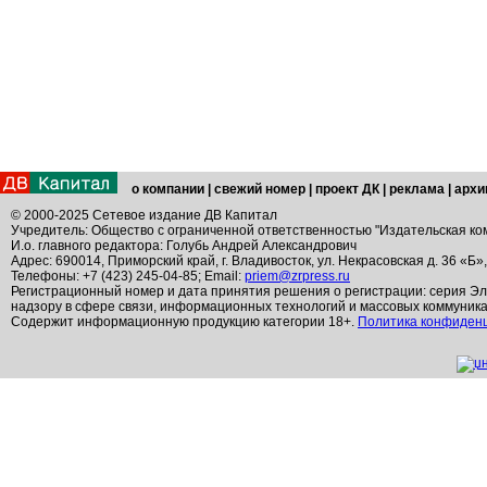
о компании
|
свежий номер
|
проект ДК
|
реклама
|
архи
© 2000-2025 Сетевое издание ДВ Капитал
Учредитель: Общество с ограниченной ответственностью "Издательская ко
И.о. главного редактора: Голубь Андрей Александрович
Адрес: 690014, Приморский край, г. Владивосток, ул. Некрасовская д. 36 «Б»
Телефоны: +7 (423) 245-04-85; Email:
priem@zrpress.ru
Регистрационный номер и дата принятия решения о регистрации: серия Эл
надзору в сфере связи, информационных технологий и массовых коммуник
Содержит информационную продукцию категории 18+.
Политика конфиден