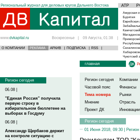
Региональный журнал для деловых кругов Дальнего Востока
АТР
Р
Амурская о
Бурятия
Еврейская 
Забайкаль
Камчатский
Магаданска
www.
dvkapital.ru
Воскресенье
|
09 Августа, 01:38
|
Приморски
Республика
О КОМПАНИИ
РЕКЛАМА
АРХИВ
|
ПОДПИСКА
|
RSS
|
Сахалинска
Хабаровски
Чукотский 
главная
Р
Регион сегодня
Компании
Регион сегодня
Часовой пояс
Финансы
06.08 |
Тема номера
Рынки
"Единая Россия" получила
Мнение
Отрасль
первую строку в
избирательном бюллетене на
Проект ДК
Инновации
выборах в Госдуму
Регион сегодня
06.08 |
01 Июня 2018, 09:30 |
Регион
Александр Щербаков держит
на контроле ситуацию с
Резидентам ТОР "Ка