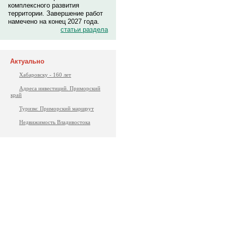
комплексного развития
территории. Завершение работ
намечено на конец 2027 года.
статьи раздела
Актуально
Хабаровску - 160 лет
Адреса инвестиций. Приморский
край
Туризм: Приморский маршрут
Недвижимость Владивостока