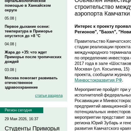
офтальмологической
строительство межд
помощью в Ханкайском
округе
аэропорта Камчатки
05.08 |
Интерес к проекту прояв
Первое дыхание осени:
температура в Приморье
Регионов", "Базэл", "Нова
опустится до +8 °C
Правительство Камчатского
04.08 |
стадии реализации проекта
международного терминала 
Жара до +35: что ждет
Приморье после тропических
по определению инвестора 
дождей
2017 года в зале «Шостако
Москва» (
ул. Косыгина, 15
)
03.08 |
проекта, сообщили журнал
Москва помогает развивать
Минвостокразвития РФ
.
отечественное
здравоохранение
Мероприятие пройдёт при у
исполнителей федеральных 
статьи раздела
Росавиации и Минвостокраз
предприятий авиационной о
Регион сегодня
потенциальных инвесторов.
мероприятии представит за
29 Мая 2026, 16:37
региона Юрий Зубарь и ге
Студенты Приморья
развития Камчатского кра