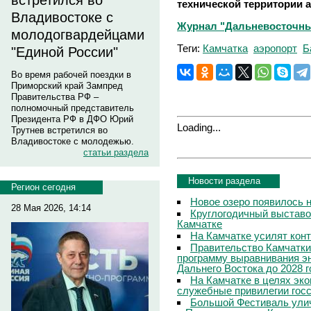
встретился во
технической территории 
Владивостоке с
Журнал "Дальневосточны
молодогвардейцами
Теги:
Камчатка
аэропорт
Б
"Единой России"
Во время рабочей поездки в
Приморский край Зампред
Правительства РФ –
полномочный представитель
Президента РФ в ДФО Юрий
Loading...
Трутнев встретился во
Владивостоке с молодежью.
статьи раздела
Новости раздела
Регион сегодня
Новое озеро появилось 
28 Мая 2026, 14:14
Круглогодичный выставо
Камчатке
На Камчатке усилят кон
Правительство Камчатки
программу выравнивания э
Дальнего Востока до 2028 г
На Камчатке в целях эк
служебные привилегии гос
Большой Фестиваль улич