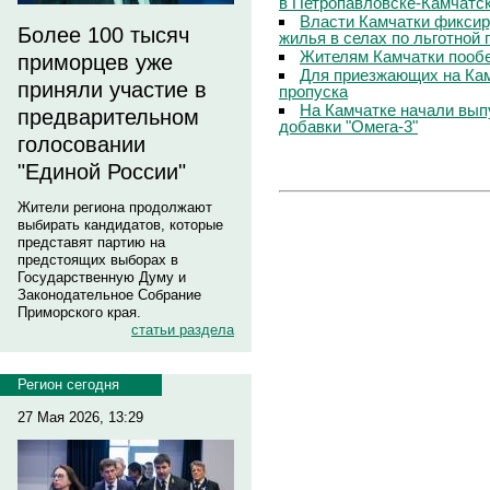
в Петропавловске-Камчатс
Власти Камчатки фиксир
Более 100 тысяч
жилья в селах по льготной
Жителям Камчатки пооб
приморцев уже
Для приезжающих на Ка
приняли участие в
пропуска
На Камчатке начали вып
предварительном
добавки "Омега-3"
голосовании
"Единой России"
Жители региона продолжают
выбирать кандидатов, которые
представят партию на
предстоящих выборах в
Государственную Думу и
Законодательное Собрание
Приморского края.
статьи раздела
Регион сегодня
27 Мая 2026, 13:29