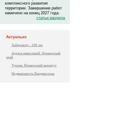
комплексного развития
территории. Завершение работ
намечено на конец 2027 года.
статьи раздела
Актуально
Хабаровску - 160 лет
Адреса инвестиций. Приморский
край
Туризм: Приморский маршрут
Недвижимость Владивостока