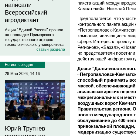
пакета акций международно
написали
Камчатский», Николай Пеги
Всероссийский
Предполагается, что участ
агродиктант
контрольного пакета акци
«Петропавловск-Камчатски
Акция "Единой России" прошла
на площадке Приморского
компании, являющиеся лиде
государственного аграрно-
сфере. Интерес к проекту 
технологического университета
Регионов», «Базэл», «Новап
статьи раздела
их представители посетили
действующей инфраструкту
Регион сегодня
Досье "Дальневосточного
28 Мая 2026, 14:16
«Петропавловск-Камчатск
способный принимать во
массой, обеспечивающий
авиапассажирских перево
межрегиональных и местн
воздушных ворот Камчатк
Правительства региона. 
нового международного т
обслуживание до 400 чело
привокзальной площади, 
Юрий Трутнев
модернизацию существую