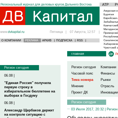
Региональный журнал для деловых кругов Дальнего Востока
АТР
Р
Амурская о
Бурятия
Еврейская 
Забайкаль
Камчатский
Магаданска
www.
dvkapital.ru
Пятница
|
07 Августа, 12:57
|
Приморски
Республика
О КОМПАНИИ
РЕКЛАМА
АРХИВ
|
ПОДПИСКА
|
RSS
|
Сахалинска
Хабаровски
Чукотский 
главная
Р
Регион сегодня
Компании
Регион сегодня
Часовой пояс
Финансы
06.08 |
Тема номера
Рынки
"Единая Россия" получила
Мнение
Отрасль
первую строку в
избирательном бюллетене на
Проект ДК
Инновации
выборах в Госдуму
Регион сегодня
06.08 |
03 Июля 2017, 20:32 |
Регион
Александр Щербаков держит
на контроле ситуацию с
Объявлен инвестици