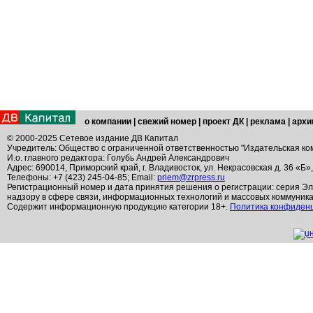
о компании
|
свежий номер
|
проект ДК
|
реклама
|
архи
© 2000-2025 Сетевое издание ДВ Капитал
Учредитель: Общество с ограниченной ответственностью "Издательская ко
И.о. главного редактора: Голубь Андрей Александрович
Адрес: 690014, Приморский край, г. Владивосток, ул. Некрасовская д. 36 «Б»
Телефоны: +7 (423) 245-04-85; Email:
priem@zrpress.ru
Регистрационный номер и дата принятия решения о регистрации: серия Эл
надзору в сфере связи, информационных технологий и массовых коммуник
Содержит информационную продукцию категории 18+.
Политика конфиден