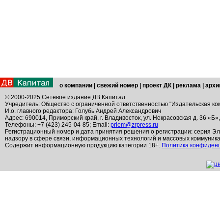
о компании
|
свежий номер
|
проект ДК
|
реклама
|
архи
© 2000-2025 Сетевое издание ДВ Капитал
Учредитель: Общество с ограниченной ответственностью "Издательская ко
И.о. главного редактора: Голубь Андрей Александрович
Адрес: 690014, Приморский край, г. Владивосток, ул. Некрасовская д. 36 «Б»
Телефоны: +7 (423) 245-04-85; Email:
priem@zrpress.ru
Регистрационный номер и дата принятия решения о регистрации: серия Эл
надзору в сфере связи, информационных технологий и массовых коммуник
Содержит информационную продукцию категории 18+.
Политика конфиден