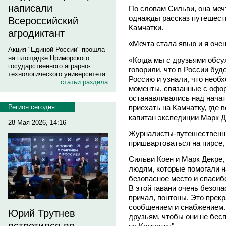
написали
По словам Сильви, она меч
однажды рассказ путешест
Всероссийский
Камчатки.
агродиктант
«Мечта стала явью и я очен
Акция "Единой России" прошла
на площадке Приморского
«Когда мы с друзьями обсу
государственного аграрно-
говорили, что в России буд
технологического университета
Россию и узнали, что необ
статьи раздела
моменты, связанные с офо
останавливались над начат
приехать на Камчатку, где в
Регион сегодня
капитан экспедиции Марк Д
28 Мая 2026, 14:16
Журналисты-путешественни
пришвартоваться на пирсе, 
Сильви Коен и Марк Декре,
людям, которые помогали н
безопасное место и спасиб
В этой гавани очень безоп
причал, понтоны. Это прек
сообщением и снабжением.
Юрий Трутнев
друзьям, чтобы они не бес