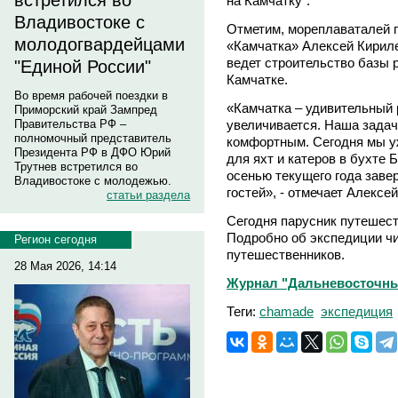
встретился во
на Камчатку".
Владивостоке с
Отметим, мореплаваталей 
молодогвардейцами
«Камчатка» Алексей Кириле
ведет строительство базы
"Единой России"
Камчатке.
Во время рабочей поездки в
«Камчатка – удивительный 
Приморский край Зампред
увеличивается. Наша задач
Правительства РФ –
полномочный представитель
комфортным. Сегодня мы уж
Президента РФ в ДФО Юрий
для яхт и катеров в бухте 
Трутнев встретился во
осенью текущего года заве
Владивостоке с молодежью.
гостей», - отмечает Алексе
статьи раздела
Сегодня парусник путешест
Подробно об экспедиции ч
Регион сегодня
путешественников.
28 Мая 2026, 14:14
Журнал "Дальневосточны
Теги:
chamade
экспедиция