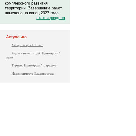
комплексного развития
территории. Завершение работ
намечено на конец 2027 года.
статьи раздела
Актуально
Хабаровску - 160 лет
Адреса инвестиций. Приморский
край
Туризм: Приморский маршрут
Недвижимость Владивостока