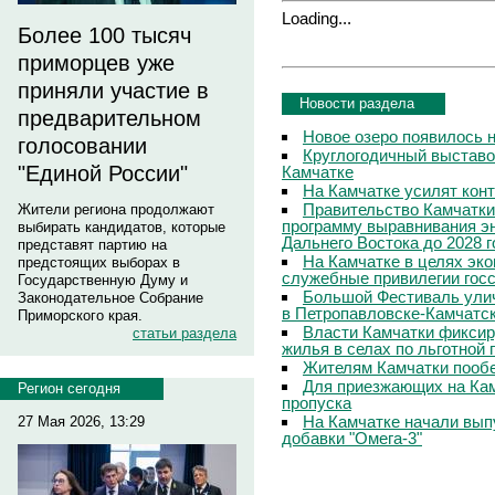
Loading...
Более 100 тысяч
приморцев уже
приняли участие в
Новости раздела
предварительном
Новое озеро появилось 
голосовании
Круглогодичный выставо
"Единой России"
Камчатке
На Камчатке усилят кон
Правительство Камчатки
Жители региона продолжают
программу выравнивания э
выбирать кандидатов, которые
Дальнего Востока до 2028 г
представят партию на
На Камчатке в целях эк
предстоящих выборах в
служебные привилегии гос
Государственную Думу и
Большой Фестиваль улич
Законодательное Собрание
в Петропавловске-Камчатс
Приморского края.
Власти Камчатки фиксир
статьи раздела
жилья в селах по льготной
Жителям Камчатки пооб
Для приезжающих на Ка
Регион сегодня
пропуска
На Камчатке начали вып
27 Мая 2026, 13:29
добавки "Омега-3"