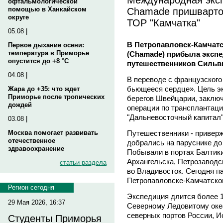
офтальмологической
Chamade пришвартов
помощью в Ханкайском
округе
ТОР "Камчатка"
05.08 |
В Петропавловск-Камчатс
Первое дыхание осени:
температура в Приморье
(Chamade) прибыла экспе
опустится до +8 °C
путешественников Сильви
04.08 |
В переводе с французского
бьющееся сердце». Цель эк
Жара до +35: что ждет
Приморье после тропических
берегов Швейцарии, заклю
дождей
операции по трансплантац
"Дальневосточный капитал
03.08 |
Путешественники - приверж
Москва помогает развивать
отечественное
добрались на паруснике до 
здравоохранение
Побывали в портах Балтики
Архангельска, Петрозаводс
статьи раздела
во Владивосток. Сегодня п
Петропавловске-Камчатско
Регион сегодня
Экспедиция длится более 1
29 Мая 2026, 16:37
Северному Ледовитому оке
северных портов России, И
Студенты Приморья