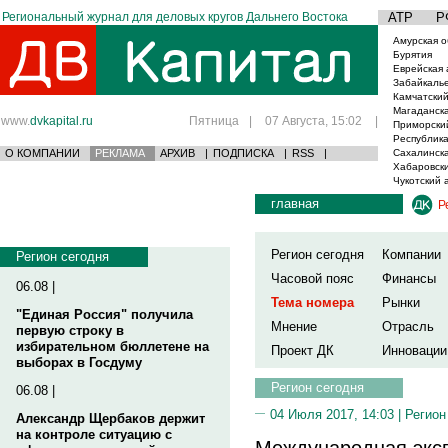
Региональный журнал для деловых кругов Дальнего Востока
АТР
Р
Амурская о
Бурятия
Еврейская 
Забайкаль
Камчатский
Магаданска
www.
dvkapital.ru
Пятница
|
07 Августа, 15:02
|
Приморски
Республика
О КОМПАНИИ
РЕКЛАМА
АРХИВ
|
ПОДПИСКА
|
RSS
|
Сахалинска
Хабаровски
Чукотский 
главная
Р
Регион сегодня
Компании
Регион сегодня
Часовой пояс
Финансы
06.08 |
Тема номера
Рынки
"Единая Россия" получила
Мнение
Отрасль
первую строку в
избирательном бюллетене на
Проект ДК
Инновации
выборах в Госдуму
Регион сегодня
06.08 |
04 Июля 2017, 14:03 |
Регион
Александр Щербаков держит
на контроле ситуацию с
Международная эксп