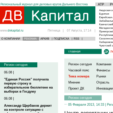
Региональный журнал для деловых кругов Дальнего Востока
АТР
Р
Амурская о
Бурятия
Еврейская 
Забайкаль
Камчатский
Магаданска
www.
dvkapital.ru
Пятница
|
07 Августа, 17:14
|
Приморски
Республика
О КОМПАНИИ
РЕКЛАМА
АРХИВ
|
ПОДПИСКА
|
RSS
|
Сахалинска
Хабаровски
Чукотский 
главная
Р
Регион сегодня
Компании
Регион сегодня
Часовой пояс
Финансы
06.08 |
Тема номера
Рынки
"Единая Россия" получила
Мнение
Отрасль
первую строку в
избирательном бюллетене на
Проект ДК
Инновации
выборах в Госдуму
Регион сегодня
06.08 |
05 Февраля 2013, 14:33 |
Рег
Александр Щербаков держит
на контроле ситуацию с
Центр депортации и