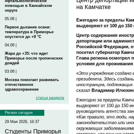
офтальмологической
на Камчатке
помощью в Ханкайском
округе
05.08 |
Ежегодно за пределы Кам
выдворяют от 100 до 150
Первое дыхание осени:
температура в Приморье
Центр содержания иност
опустится до +8 °C
депортации или админис
04.08 |
Российской Федерации, от
посетил губернатор Камч
Жара до +35: что ждет
Глава региона осмотрел 
Приморье после тропических
дождей
условия для проживания 
03.08 |
«
Это учреждение создано в
президента. Здесь создан
Москва помогает развивать
иностранцев, подлежащих 
отечественное
здравоохранение
сказал
Владимир Илюхин
статьи раздела
Ежегодно за пределы Камча
выдворяют от 100 до 150 и
руководитель агентства за
Регион сегодня
«
Как правило, это люди, 
29 Мая 2026, 16:37
законодательство или ин
окружающих заболеваниям
Студенты Приморья
отметила, что раньше адм