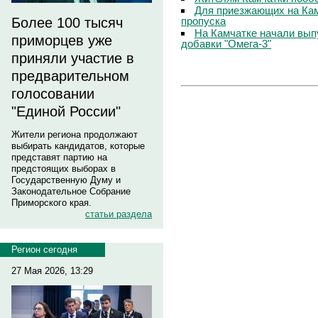
Для приезжающих на Ка
пропуска
Более 100 тысяч
На Камчатке начали вып
приморцев уже
добавки "Омега-3"
приняли участие в
предварительном
голосовании
"Единой России"
Жители региона продолжают
выбирать кандидатов, которые
представят партию на
предстоящих выборах в
Государственную Думу и
Законодательное Собрание
Приморского края.
статьи раздела
Регион сегодня
27 Мая 2026, 13:29