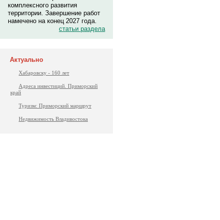
комплексного развития
территории. Завершение работ
намечено на конец 2027 года.
статьи раздела
Актуально
Хабаровску - 160 лет
Адреса инвестиций. Приморский
край
Туризм: Приморский маршрут
Недвижимость Владивостока