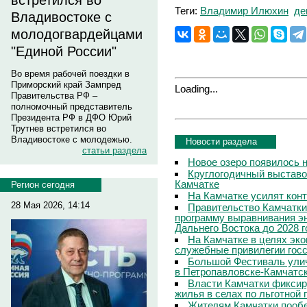
встретился во
Теги:
Владимир Илюхин
де
Владивостоке с
молодогвардейцами
"Единой России"
Во время рабочей поездки в
Приморский край Зампред
Loading...
Правительства РФ –
полномочный представитель
Президента РФ в ДФО Юрий
Трутнев встретился во
Владивостоке с молодежью.
Новости раздела
статьи раздела
Новое озеро появилось 
Круглогодичный выставо
Камчатке
Регион сегодня
На Камчатке усилят кон
28 Мая 2026, 14:14
Правительство Камчатки
программу выравнивания э
Дальнего Востока до 2028 г
На Камчатке в целях эк
служебные привилегии гос
Большой Фестиваль улич
в Петропавловске-Камчатс
Власти Камчатки фиксир
жилья в селах по льготной
Жителям Камчатки пооб