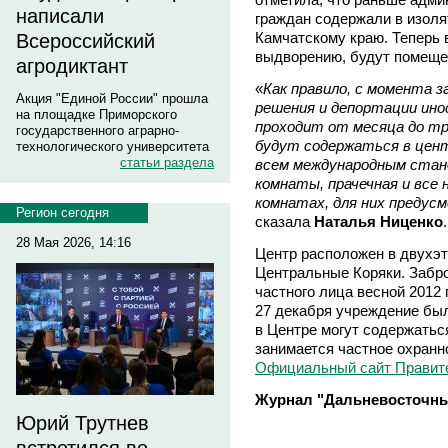
написали
граждан содержали в изол
Камчатскому краю. Теперь 
Всероссийский
выдворению, будут помеще
агродиктант
«
Как правило, с момента з
Акция "Единой России" прошла
решения и депортации ино
на площадке Приморского
проходит от месяца до тр
государственного аграрно-
будут содержаться в цен
технологического университета
статьи раздела
всем международным стан
комнаты, прачечная и все
комнатах, для них предус
Регион сегодня
сказала
Наталья Ниценко
28 Мая 2026, 14:16
Центр расположен в двухэт
Центральные Коряки. Забр
частного лица весной 2012
27 декабря учреждение бы
в Центре могут содержатьс
занимается частное охранн
Официальный сайт Правите
Журнал "Дальневосточны
Юрий Трутнев