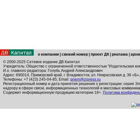
о компании
|
свежий номер
|
проект ДК
|
реклама
|
архи
© 2000-2025 Сетевое издание ДВ Капитал
Учредитель: Общество с ограниченной ответственностью "Издательская ко
И.о. главного редактора: Голубь Андрей Александрович
Адрес: 690014, Приморский край, г. Владивосток, ул. Некрасовская д. 36 «Б»
Телефоны: +7 (423) 245-04-85; Email:
priem@zrpress.ru
Регистрационный номер и дата принятия решения о регистрации: серия Эл
надзору в сфере связи, информационных технологий и массовых коммуник
Содержит информационную продукцию категории 18+.
Политика конфиден