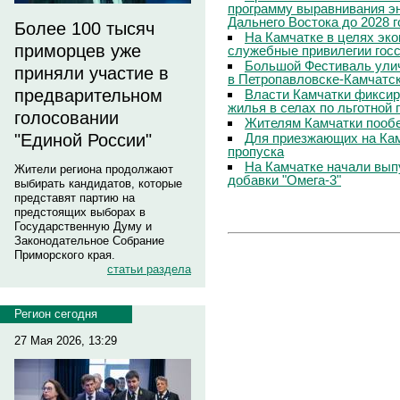
программу выравнивания э
Дальнего Востока до 2028 г
Более 100 тысяч
На Камчатке в целях эк
приморцев уже
служебные привилегии гос
Большой Фестиваль улич
приняли участие в
в Петропавловске-Камчатс
предварительном
Власти Камчатки фиксир
жилья в селах по льготной
голосовании
Жителям Камчатки пооб
Для приезжающих на Ка
"Единой России"
пропуска
На Камчатке начали вып
Жители региона продолжают
добавки "Омега-3"
выбирать кандидатов, которые
представят партию на
предстоящих выборах в
Государственную Думу и
Законодательное Собрание
Приморского края.
статьи раздела
Регион сегодня
27 Мая 2026, 13:29