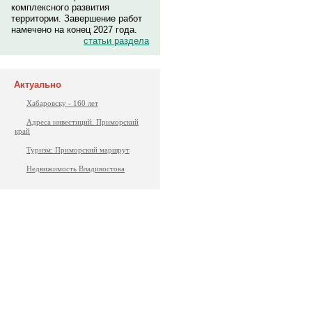
комплексного развития
территории. Завершение работ
намечено на конец 2027 года.
статьи раздела
Актуально
Хабаровску - 160 лет
Адреса инвестиций. Приморский
край
Туризм: Приморский маршрут
Недвижимость Владивостока