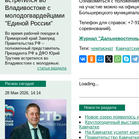
встретился во
Ознакомиться с положением
на участие можно на офици
Владивостоке с
Большерецкого муниципаль
молодогвардейцами
Телефон для справок: +7-9
"Единой России"
соревнований).
Во время рабочей поездки в
Журнал "Дальневосточны
Приморский край Зампред
Правительства РФ –
Теги:
чемпионат
Камчатски
полномочный представитель
Президента РФ в ДФО Юрий
Трутнев встретился во
Владивостоке с молодежью.
статьи раздела
Loading...
Регион сегодня
28 Мая 2026, 14:14
Новости раздела
Новое озеро появилось 
Круглогодичный выставо
Камчатке
На Камчатке усилят кон
Правительство Камчатки