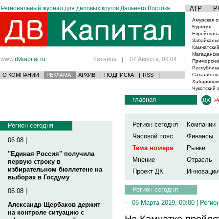
Региональный журнал для деловых кругов Дальнего Востока
АТР
Р
Амурская о
Бурятия
Еврейская 
Забайкаль
Камчатский
Магаданска
www.
dvkapital.ru
Пятница
|
07 Августа, 08:04
|
Приморски
Республика
О КОМПАНИИ
РЕКЛАМА
АРХИВ
|
ПОДПИСКА
|
RSS
|
Сахалинска
Хабаровски
Чукотский 
главная
Р
Регион сегодня
Компании
Регион сегодня
Часовой пояс
Финансы
06.08 |
Тема номера
Рынки
"Единая Россия" получила
Мнение
Отрасль
первую строку в
избирательном бюллетене на
Проект ДК
Инновации
выборах в Госдуму
Регион сегодня
06.08 |
05 Марта 2019, 09:00 |
Регио
Александр Щербаков держит
на контроле ситуацию с
На Камчатке пройде