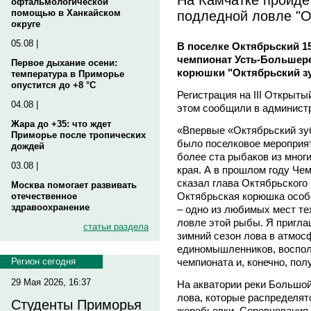
офтальмологической
подледной ловле "О
помощью в Ханкайском
округе
05.08 |
В поселке Октябрьский 1
чемпионат Усть-Большере
Первое дыхание осени:
корюшки "Октябрьский зу
температура в Приморье
опустится до +8 °C
Регистрация на III Открыт
04.08 |
этом сообщили в админист
Жара до +35: что ждет
«Впервые «Октябрьский зуб
Приморье после тропических
было поселковое мероприят
дождей
более ста рыбаков из мног
03.08 |
края. А в прошлом году Чем
сказал глава Октябрьского 
Москва помогает развивать
Октябрьская корюшка особе
отечественное
здравоохранение
– одно из любимых мест тех
ловле этой рыбы. Я пригл
статьи раздела
зимний сезон лова в атмосф
единомышленников, воспол
чемпионата и, конечно, пол
Регион сегодня
29 Мая 2026, 16:37
На акватории реки Большой
лова, которые распределят
Студенты Приморья
жеребьевки. Соревнования н