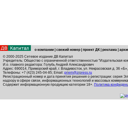
о компании
|
свежий номер
|
проект ДК
|
реклама
|
архи
© 2000-2025 Сетевое издание ДВ Капитал
Учредитель: Общество с ограниченной ответственностью "Издательская ко
И.о. главного редактора: Голубь Андрей Александрович
Адрес: 690014, Приморский край, г. Владивосток, ул. Некрасовская д. 36 «Б»
Телефоны: +7 (423) 245-04-85; Email:
priem@zrpress.ru
Регистрационный номер и дата принятия решения о регистрации: серия Эл
надзору в сфере связи, информационных технологий и массовых коммуник
Содержит информационную продукцию категории 18+.
Политика конфиден