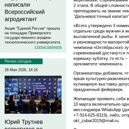
написали
2 этапа. В общей сложности
претендовать на звание че
Всероссийский
"Дальневосточный капитал
агродиктант
«Всего утверждено 3 номи
Акция "Единой России" прошла
отдельно среди мужчин и 
на площадке Приморского
выловленной рыбы. К зачет
государственного аграрно-
и разновидности малоротой
технологического университета
статьи раздела
чемпиона «Октябрьского зу
соревнований достанутся т
корюшку-зубатку, то есть – 
Регион сегодня
оргкомитете чемпионата.
28 Мая 2026, 14:16
Организаторы добавили, чт
яркая культурно-развлекат
кулинарную выставку-дегус
праздничный фейерверк.
Желающие проявить себя в 
10 марта включительно одни
мессенджера WhatsApp (до
+7-914-625-8319), либо, от
okt_zubar2019@mail.ru.
Юрий Трутнев