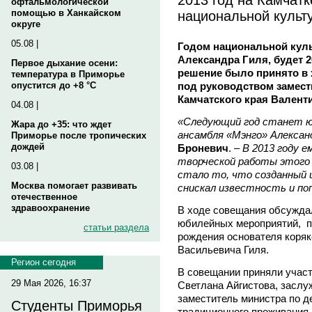
офтальмологической
национальной культ
помощью в Ханкайском
округе
05.08 |
Годом национальной кул
Александра Гиля, будет 2
Первое дыхание осени:
решение было принято в 
температура в Приморье
под руководством замест
опустится до +8 °C
Камчатского края Валент
04.08 |
«Следующий год станет ю
Жара до +35: что ждет
ансамбля «Мэнго» Александ
Приморье после тропических
дождей
Броневич
. –
В 2013 году е
творческой работы этого 
03.08 |
стало то, что созданный 
Москва помогает развивать
снискал известность и по
отечественное
здравоохранение
В ходе совещания обсуждал
юбилейных мероприятий, п
статьи раздела
рождения основателя коря
Васильевича Гиля.
Регион сегодня
В совещании приняли участ
29 Мая 2026, 16:37
Светлана Айгистова, засл
заместитель министра по д
Студенты Приморья
традиционного проживания