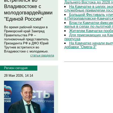
встретился во
Дальнего Востока до 2028 г
Владивостоке с
На Камчатке в целях эк
служебные привилегии гос
молодогвардейцами
Большой Фестиваль улич
в Петропавловске-Камчатс
"Единой России"
Власти Камчатки фиксир
жилья в селах по льготной
Во время рабочей поездки в
Жителям Камчатки пооб
Приморский край Зампред
Для приезжающих на Ка
Правительства РФ –
пропуска
полномочный представитель
На Камчатке начали вып
Президента РФ в ДФО Юрий
добавки "Омега-3"
Трутнев встретился во
Владивостоке с молодежью.
статьи раздела
Регион сегодня
28 Мая 2026, 14:14