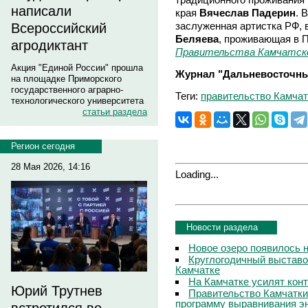
написали
края
Вячеслав Падерин
. 
заслуженная артистка РФ,
Всероссийский
Беляева
, проживающая в 
агродиктант
Правительства Камчатско
Акция "Единой России" прошла
Журнал "Дальневосточны
на площадке Приморского
государственного аграрно-
Теги:
правительство Камчат
технологического университета
статьи раздела
Регион сегодня
28 Мая 2026, 14:16
Loading...
Новости раздела
Новое озеро появилось 
Круглогодичный выставо
Камчатке
На Камчатке усилят кон
Юрий Трутнев
Правительство Камчатки
программу выравнивания э