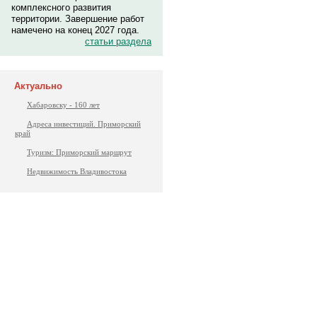
комплексного развития
территории. Завершение работ
намечено на конец 2027 года.
статьи раздела
Актуально
Хабаровску - 160 лет
Адреса инвестиций. Приморский
край
Туризм: Приморский маршрут
Недвижимость Владивостока