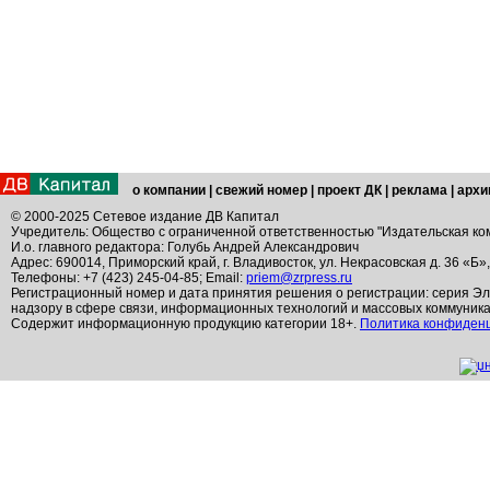
о компании
|
свежий номер
|
проект ДК
|
реклама
|
архи
© 2000-2025 Сетевое издание ДВ Капитал
Учредитель: Общество с ограниченной ответственностью "Издательская ко
И.о. главного редактора: Голубь Андрей Александрович
Адрес: 690014, Приморский край, г. Владивосток, ул. Некрасовская д. 36 «Б»
Телефоны: +7 (423) 245-04-85; Email:
priem@zrpress.ru
Регистрационный номер и дата принятия решения о регистрации: серия Эл
надзору в сфере связи, информационных технологий и массовых коммуник
Содержит информационную продукцию категории 18+.
Политика конфиден