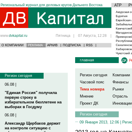
Региональный журнал для деловых кругов Дальнего Востока
АТР
Р
Амурская о
Бурятия
Еврейская 
Забайкаль
Камчатский
Магаданска
www.
dvkapital.ru
Пятница
|
07 Августа, 12:28
|
Приморски
Республика
О КОМПАНИИ
РЕКЛАМА
АРХИВ
|
ПОДПИСКА
|
RSS
|
Сахалинска
Хабаровски
Чукотский 
главная
Р
Регион сегодня
Компании
Регион сегодня
Часовой пояс
Финансы
06.08 |
Тема номера
Рынки
"Единая Россия" получила
Мнение
Отрасль
первую строку в
избирательном бюллетене на
Проект ДК
Инновации
выборах в Госдуму
Регион сегодня
06.08 |
09 Января 2013, 12:06 |
Реги
Александр Щербаков держит
на контроле ситуацию с
2013 год на Камчатк