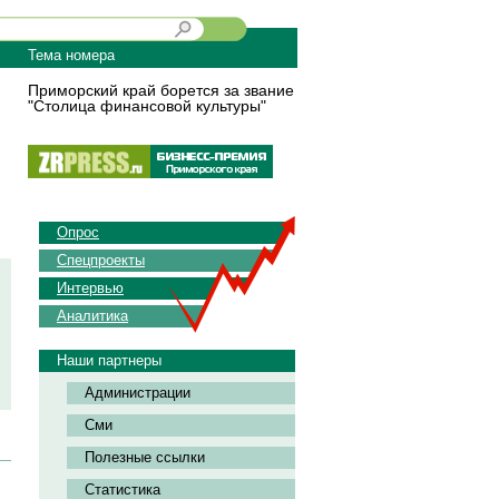
Тема номера
Приморский край борется за звание
"Столица финансовой культуры"
Опрос
Спецпроекты
Интервью
Аналитика
Наши партнеры
Администрации
Сми
Полезные ссылки
Статистика