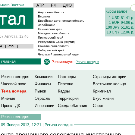
ьнего Востока
АТР
РФ
ДФО
Курсы валют
Амурская область
Бурятия
1 USD
81.41 р.
Еврейская автономная область
1 EUR
94.06 р.
Забайкалье
100 JPY
51.61 р.
Камчатский край
10 CNY
12.06 р.
Магаданская область
07 Августа, 12:46
|
Приморский край
Республика Саха (Якутия)
А
|
RSS
|
Сахалинская область
Хабаровский край
Чукотский автономный округ
главная
Рекомендует:
Регион сегодня
Регион сегодня
Компании
Партнеры
Страницы истории
Часовой пояс
Финансы
Персона
Восточное кольцо
Тема номера
Рынки
Кадры
Криминал
Мнение
Отрасль
Территория
Вкус жизни
Проект ДК
Инновации
Среда обитания
Спорт
Регион сегодня
09 Января 2013, 12:21 |
Регион сегодня
ентр временного содержания иностранцев,