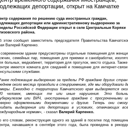
одлежащих депортации, открыт на Камчатке
ентр содержания по решению суда иностранных граждан,
одлежащих депортации или административному выдворению за
ределы Российской Федерации открыт в селе Центральные Коряки
лизовского района.
б этом сообщил заместитель председателя Правительства Камчатско
рая Валерий Карпенко.
 современном здании предусмотрены отдельные помещения для женщи
ужчин, семейных пар, помещения для приемки и санобработки, изолят
ля больных, медкабинет, территория для прогулок, место отдыха. Также
ентре имеется комната для свиданий и помещение для интернет-связи
онсульскими службами.
Ранее подлежащие выдворению за пределы РФ граждане других стран
реднем около месяца проводили в спецприемнике, где мы оборудовали д
амеры. Ежегодно с территории Камчатского края выдворяется око
20 человек, имеющих те или иные нарушения. Это больн
уберкулезом или ВИЧ, иностранные граждане с просроченными и
еверно оформленными документами и другие. Теперь они смог
жидать выдворения или депортации в условиях, отвечающих вс
еждународным нормам»,
- сказал
Валерий Карпенко.
о его словам, реконструкция одного из зданий в поселке под помещен
ентра, начавшаяся в сентябре этого года, была проведена в рекорд