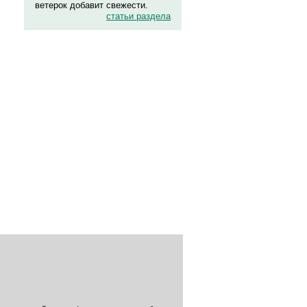
ветерок добавит свежести.
статьи раздела