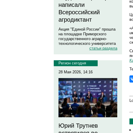
к
написали
в
Всероссийский
Ц
агродиктант
в
«
Акция "Единой России" прошла
и
на площадке Приморского
ч
государственного аграрно-
с
технологического университета
статьи раздела
С
я
К
Регион сегодня
Т
28 Мая 2026, 14:16
Lo
Юрий Трутнев