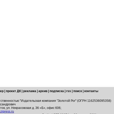
ер
|
проект ДК
|
реклама
|
архив
|
подписка
|
rss
|
поиск
|
контакты
тственностью "Издательская компания "Золотой Рог" (ОГРН 1162536095358)
ксандрович
ток, ул. Некрасовская д. 36 «Б», офис 606;
zrpress.ru