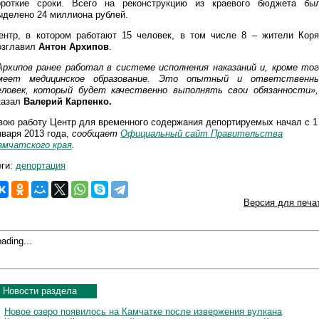
ороткие сроки. Всего на реконструкцию из краевого бюджета бы
ыделено 24 миллиона рублей.
ентр, в котором работают 15 человек, в том числе 8 – жители Коря
озглавил
Антон Архипов
.
Архипов ранее работал в системе исполнения наказаний и, кроме тог
меет медицинское образование. Это опытный и ответственн
еловек, который будет качественно выполнять свои обязанности»
казал
Валерий Карпенко.
вою работу Центр для временного содержания депортируемых начал с 1
нваря 2013 года,
сообщает
Официальный сайт Правительства
амчатского края
.
еги:
депортация
Версия для печа
ading...
Новости раздела
Новое озеро появилось на Камчатке после извержения вулкана