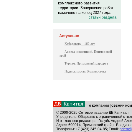
комплексного развития
территории. Завершение работ
намечено на конец 2027 года.
статьи раздела
Актуально
Хабаровску - 160 лет
Адреса инвестиций. Приморский
край
Туризм: Приморский маршрут
Недвижимость Владивостока
о компании
|
свежий ном
© 2000-2025 Сетевое издание ДВ Капитал
Учредитель: Общество с ограниченной отве
И.о. главного редактора: Голубь Андрей Але
Адрес: 690014, Приморский край, г. Владивос
Телефоны: +7 (423) 245-04-85; Email:
priem@