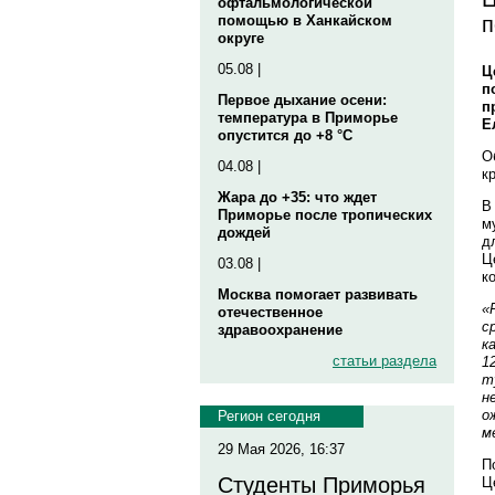
офтальмологической
п
помощью в Ханкайском
округе
05.08 |
Ц
п
Первое дыхание осени:
п
температура в Приморье
Е
опустится до +8 °C
О
04.08 |
к
Жара до +35: что ждет
В
Приморье после тропических
м
дождей
д
Ц
03.08 |
к
Москва помогает развивать
«
отечественное
с
здравоохранение
к
статьи раздела
1
т
н
о
Регион сегодня
м
29 Мая 2026, 16:37
П
Студенты Приморья
Ц