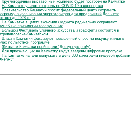
Круглогодичный выставочный комплекс будет построен на Камчатке
На Камчатке усилят контроль по COVID-19 в аэропортах
Правительство Камчатки просит федеральный центр сохранить
рограмму выравнивания энерготарифов для предприятий Дальнего
остока до 2028 года
На Камчатке в целях экономии бюджета радикально сокращают
лужебные привилегии госслужащих
Большой Фестиваль уличного искусства и граффити состоится в
етропавловске-Камчатском
Власти Камчатки фиксируют повышенный спрос на покупку жилья в
елах по льготной программе
Жителям Камчатки пообещали "Доступную рыбу"
Для приезжающих на Камчатку будут введены цифровые пропуска
На Камчатке начали выпускать в день 300 килограмм пищевой добавки
Омега-3"