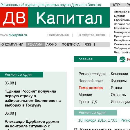
Региональный журнал для деловых кругов Дальнего Востока
АТР
Р
Амурская о
Бурятия
Еврейская 
Забайкаль
Камчатский
Магаданска
www.
dvkapital.ru
Понедельник
|
10 Августа, 00:08
|
Приморски
Республика
О КОМПАНИИ
РЕКЛАМА
АРХИВ
|
ПОДПИСКА
|
RSS
|
Сахалинска
Хабаровски
Чукотский 
главная
Р
Регион сегодня
Компании
Регион сегодня
Часовой пояс
Финансы
06.08 |
Тема номера
Рынки
"Единая Россия" получила
Мнение
Отрасль
первую строку в
избирательном бюллетене на
Проект ДК
Инновации
выборах в Госдуму
Регион сегодня
06.08 |
10 Ноября 2016, 17:03 |
Реги
Александр Щербаков держит
на контроле ситуацию с
В Камчатском крае 