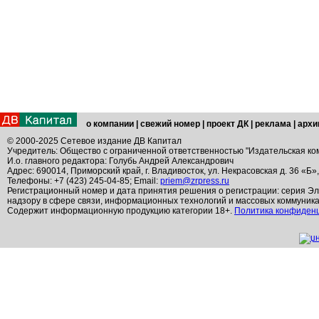
о компании
|
свежий номер
|
проект ДК
|
реклама
|
архи
© 2000-2025 Сетевое издание ДВ Капитал
Учредитель: Общество с ограниченной ответственностью "Издательская ко
И.о. главного редактора: Голубь Андрей Александрович
Адрес: 690014, Приморский край, г. Владивосток, ул. Некрасовская д. 36 «Б»
Телефоны: +7 (423) 245-04-85; Email:
priem@zrpress.ru
Регистрационный номер и дата принятия решения о регистрации: серия Эл
надзору в сфере связи, информационных технологий и массовых коммуник
Содержит информационную продукцию категории 18+.
Политика конфиден