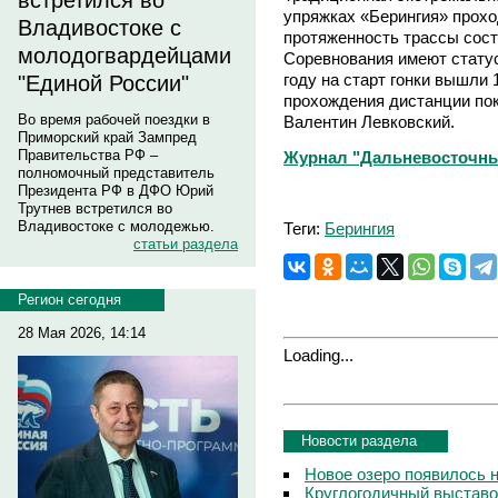
встретился во
упряжках «Берингия» прохо
Владивостоке с
протяженность трассы сост
молодогвардейцами
Соревнования имеют статус
году на старт гонки вышли 
"Единой России"
прохождения дистанции пок
Во время рабочей поездки в
Валентин Левковский.
Приморский край Зампред
Правительства РФ –
Журнал "Дальневосточны
полномочный представитель
Президента РФ в ДФО Юрий
Трутнев встретился во
Владивостоке с молодежью.
Теги:
Берингия
статьи раздела
Регион сегодня
28 Мая 2026, 14:14
Loading...
Новости раздела
Новое озеро появилось 
Круглогодичный выставо