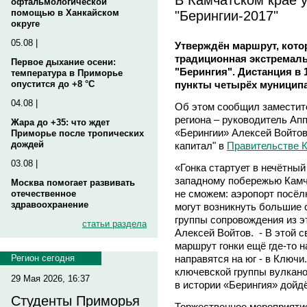
офтальмологической
"Берингии-2017"
помощью в Ханкайском
округе
05.08 |
Утверждён маршрут, котор
традиционная экстремаль
Первое дыхание осени:
"Берингия". Дистанция в
температура в Приморье
пункты четырёх муницип
опустится до +8 °C
04.08 |
Об этом сообщил заместит
региона – руководитель Ап
Жара до +35: что ждет
«Берингии» Алексей Войто
Приморье после тропических
дождей
капитал" в
Правительстве К
03.08 |
«Гонка стартует в нечётный 
западному побережью Камч
Москва помогает развивать
не сможем: аэропорт посёлк
отечественное
здравоохранение
могут возникнуть большие 
группы сопровождения из эт
статьи раздела
Алексей Войтов. - В этой 
маршрут гонки ещё где-то 
направятся на юг - в Ключи
Регион сегодня
ключевской группы вулканов
29 Мая 2026, 16:37
в истории «Берингия» дойд
Студенты Приморья
Торжественное мероприятие