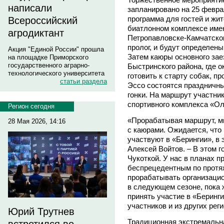
написали
запланировано на 25 февра
программа для гостей и жит
Всероссийский
биатлонном комплексе име
агродиктант
Петропавловске-Камчатском
пролог, и будут определены
Акция "Единой России" прошла
Затем каюры основного зае
на площадке Приморского
государственного аграрно-
Быстринского района, где о
технологического университета
готовить к старту собак, п
статьи раздела
Эссо состоятся праздничн
гонки. На маршрут участник
спортивного комплекса «О
Регион сегодня
«Прорабатывая маршрут, мы
28 Мая 2026, 14:16
с каюрами. Ожидается, что в
участвуют в «Берингии», в э
Алексей Войтов. – В этом 
Чукоткой. У нас в планах п
беспрецедентным по протя
прорабатывать организаци
в следующем сезоне, пока 
принять участие в «Беринг
участников и из других рег
Юрий Трутнев
Традиционная экстремальна