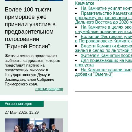
Камчатке
На Камчатке усилят кон
Более 100 тысяч
Правительство Камчатки
приморцев уже
программу выравнивания э
Дальнего Востока до 2028 г
приняли участие в
На Камчатке в целях эк
предварительном
служебные привилегии гос
Большой Фестиваль улич
голосовании
в Петропавловске-Камчатс
"Единой России"
Власти Камчатки фиксир
жилья в селах по льготной
Жителям Камчатки пооб
Жители региона продолжают
Для приезжающих на Ка
выбирать кандидатов, которые
пропуска
представят партию на
На Камчатке начали вып
предстоящих выборах в
добавки "Омега-3"
Государственную Думу и
Законодательное Собрание
Приморского края.
статьи раздела
Регион сегодня
27 Мая 2026, 13:29