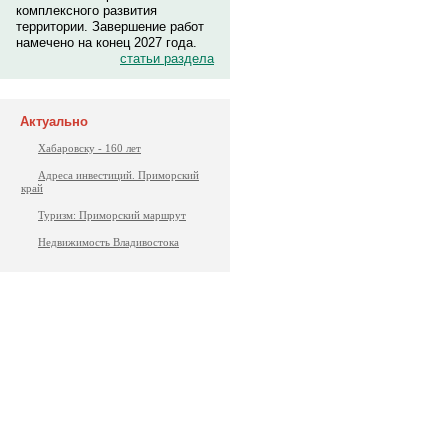
комплексного развития
территории. Завершение работ
намечено на конец 2027 года.
статьи раздела
Актуально
Хабаровску - 160 лет
Адреса инвестиций. Приморский
край
Туризм: Приморский маршрут
Недвижимость Владивостока