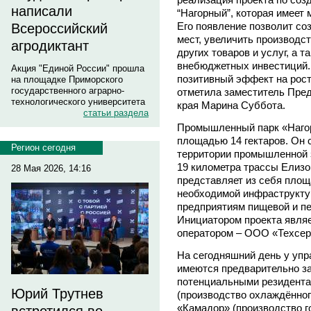
написали
“Нагорный”, которая имеет
Его появление позволит со
Всероссийский
мест, увеличить производс
агродиктант
других товаров и услуг, а 
внебюджетных инвестиций. 
Акция "Единой России" прошла
позитивный эффект на рост 
на площадке Приморского
государственного аграрно-
отметила заместитель Пре
технологического университета
края Марина Суббота.
статьи раздела
Промышленный парк «Нагор
площадью 14 гектаров. Он
Регион сегодня
территории промышленной з
19 километра трассы Елизо
28 Мая 2026, 14:16
представляет из себя площ
необходимой инфраструкту
предприятиям пищевой и 
Инициатором проекта являе
оператором – ООО «Техсер
На сегодняшний день у уп
имеются предварительно з
потенциальными резидента
Юрий Трутнев
(производство охлаждённог
«Камадор» (производство г