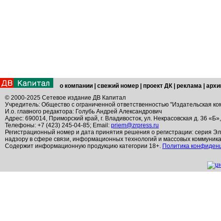
о компании
|
свежий номер
|
проект ДК
|
реклама
|
архи
© 2000-2025 Сетевое издание ДВ Капитал
Учредитель: Общество с ограниченной ответственностью "Издательская ко
И.о. главного редактора: Голубь Андрей Александрович
Адрес: 690014, Приморский край, г. Владивосток, ул. Некрасовская д. 36 «Б»
Телефоны: +7 (423) 245-04-85; Email:
priem@zrpress.ru
Регистрационный номер и дата принятия решения о регистрации: серия Эл
надзору в сфере связи, информационных технологий и массовых коммуник
Содержит информационную продукцию категории 18+.
Политика конфиден