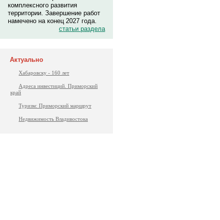
комплексного развития
территории. Завершение работ
намечено на конец 2027 года.
статьи раздела
Актуально
Хабаровску - 160 лет
Адреса инвестиций. Приморский
край
Туризм: Приморский маршрут
Недвижимость Владивостока