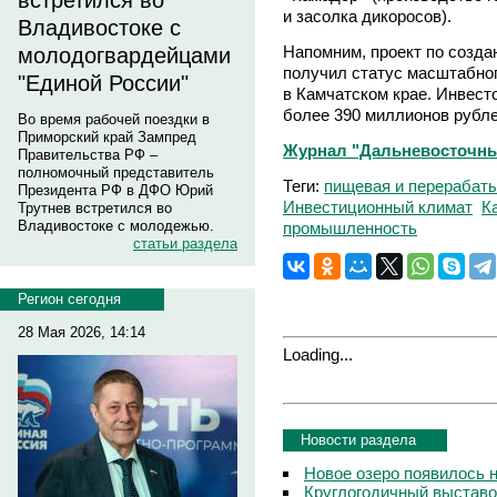
встретился во
и засолка дикоросов).
Владивостоке с
Напомним, проект по созда
молодогвардейцами
получил статус масштабног
"Единой России"
в Камчатском крае. Инвест
более 390 миллионов рубле
Во время рабочей поездки в
Приморский край Зампред
Журнал "Дальневосточны
Правительства РФ –
полномочный представитель
Теги:
пищевая и перераба
Президента РФ в ДФО Юрий
Инвестиционный климат
К
Трутнев встретился во
Владивостоке с молодежью.
промышленность
статьи раздела
Регион сегодня
28 Мая 2026, 14:14
Loading...
Новости раздела
Новое озеро появилось 
Круглогодичный выставо