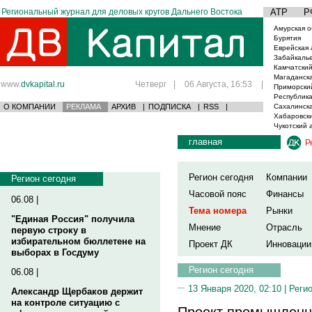
Региональный журнал для деловых кругов Дальнего Востока
АТР
Р
Амурская о
Бурятия
Еврейская 
Забайкаль
Камчатский
Магаданска
www.
dvkapital.ru
Четверг
|
06 Августа, 16:53
|
Приморски
Республика
О КОМПАНИИ
РЕКЛАМА
АРХИВ
|
ПОДПИСКА
|
RSS
|
Сахалинска
Хабаровски
Чукотский 
главная
Р
Регион сегодня
Компании
Регион сегодня
Часовой пояс
Финансы
06.08 |
Тема номера
Рынки
"Единая Россия" получила
Мнение
Отрасль
первую строку в
избирательном бюллетене на
Проект ДК
Инновации
выборах в Госдуму
Регион сегодня
06.08 |
13 Января 2020, 02:10 |
Реги
Александр Щербаков держит
на контроле ситуацию с
Проект промышленно