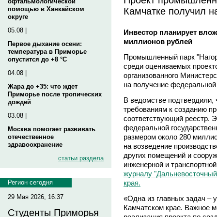
офтальмологической
Камчатке получил 
помощью в Ханкайском
округе
05.08 |
Инвестор планирует влож
миллионов рублей
Первое дыхание осени:
температура в Приморье
Промышленный парк "Наго
опустится до +8 °C
среди оцениваемых проекто
04.08 |
организованного Министерс
на получение федеральной
Жара до +35: что ждет
Приморье после тропических
В ведомстве подтвердили, 
дождей
требованиям к созданию п
03.08 |
соответствующий реестр. Э
федеральной государствен
Москва помогает развивать
размером около 280 миллио
отечественное
здравоохранение
на возведение производств
других помещений и сооруж
статьи раздела
инженерной и транспортно
журналу "Дальневосточный 
края.
Регион сегодня
29 Мая 2026, 16:37
«Одна из главных задач – 
Камчатском крае. Важное м
Студенты Приморья
реализация проекта по со