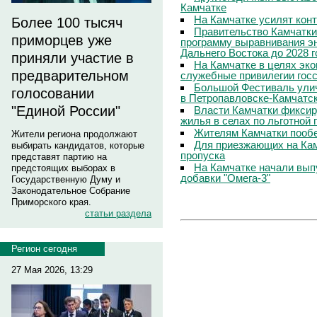
Камчатке
На Камчатке усилят кон
Более 100 тысяч
Правительство Камчатки
приморцев уже
программу выравнивания э
Дальнего Востока до 2028 г
приняли участие в
На Камчатке в целях эк
предварительном
служебные привилегии гос
Большой Фестиваль улич
голосовании
в Петропавловске-Камчатс
"Единой России"
Власти Камчатки фиксир
жилья в селах по льготной
Жителям Камчатки пооб
Жители региона продолжают
Для приезжающих на Ка
выбирать кандидатов, которые
пропуска
представят партию на
На Камчатке начали вып
предстоящих выборах в
добавки "Омега-3"
Государственную Думу и
Законодательное Собрание
Приморского края.
статьи раздела
Регион сегодня
27 Мая 2026, 13:29