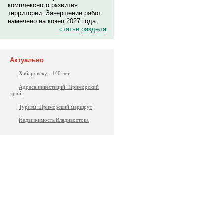
комплексного развития
территории. Завершение работ
намечено на конец 2027 года.
статьи раздела
Актуально
Хабаровску - 160 лет
Адреса инвестиций. Приморский
край
Туризм: Приморский маршрут
Недвижимость Владивостока