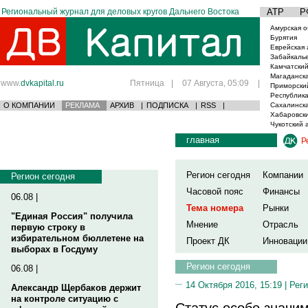
Региональный журнал для деловых кругов Дальнего Востока
АТР
Р
Амурская о
Бурятия
Еврейская 
Забайкаль
Камчатский
Магаданска
www.
dvkapital.ru
Пятница
|
07 Августа, 05:09
|
Приморски
Республика
О КОМПАНИИ
РЕКЛАМА
АРХИВ
|
ПОДПИСКА
|
RSS
|
Сахалинска
Хабаровски
Чукотский 
главная
Р
Регион сегодня
Компании
Регион сегодня
Часовой пояс
Финансы
06.08 |
Тема номера
Рынки
"Единая Россия" получила
Мнение
Отрасль
первую строку в
избирательном бюллетене на
Проект ДК
Инновации
выборах в Госдуму
Регион сегодня
06.08 |
14 Октября 2016, 15:19 |
Реги
Александр Щербаков держит
на контроле ситуацию с
Cтатус особо значи