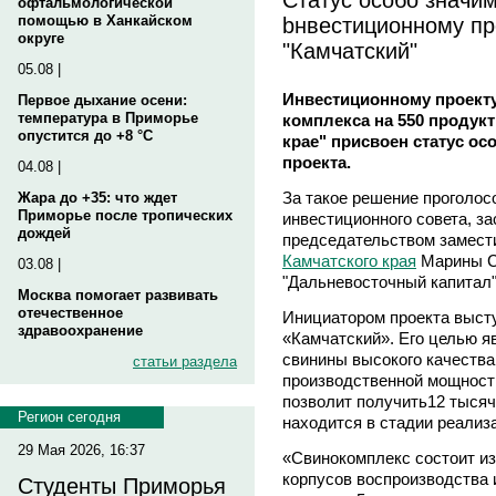
офтальмологической
bнвестиционному пр
помощью в Ханкайском
округе
"Камчатский"
05.08 |
Инвестиционному проекту
Первое дыхание осени:
температура в Приморье
комплекса на 550 продук
опустится до +8 °C
крае" присвоен статус ос
проекта.
04.08 |
За такое решение проголо
Жара до +35: что ждет
Приморье после тропических
инвестиционного совета, з
дождей
председательством замест
Камчатского края
Марины С
03.08 |
"Дальневосточный капитал"
Москва помогает развивать
отечественное
Инициатором проекта выс
здравоохранение
«Камчатский». Его целью я
свинины высокого качества
статьи раздела
производственной мощност
позволит получить12 тысяч 
Регион сегодня
находится в стадии реализ
29 Мая 2026, 16:37
«Свинокомплекс состоит из
корпусов воспроизводства и
Студенты Приморья