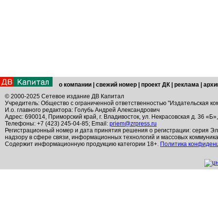
о компании
|
свежий номер
|
проект ДК
|
реклама
|
архи
© 2000-2025 Сетевое издание ДВ Капитал
Учредитель: Общество с ограниченной ответственностью "Издательская ко
И.о. главного редактора: Голубь Андрей Александрович
Адрес: 690014, Приморский край, г. Владивосток, ул. Некрасовская д. 36 «Б»
Телефоны: +7 (423) 245-04-85; Email:
priem@zrpress.ru
Регистрационный номер и дата принятия решения о регистрации: серия Эл
надзору в сфере связи, информационных технологий и массовых коммуник
Содержит информационную продукцию категории 18+.
Политика конфиден