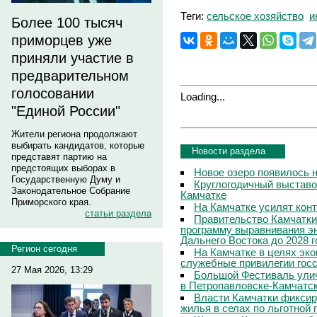
Теги:
сельское хозяйство
и
Более 100 тысяч
приморцев уже
приняли участие в
предварительном
голосовании
Loading...
"Единой России"
Жители региона продолжают
выбирать кандидатов, которые
Новости раздела
представят партию на
предстоящих выборах в
Новое озеро появилось 
Государственную Думу и
Круглогодичный выставо
Законодательное Собрание
Камчатке
Приморского края.
На Камчатке усилят кон
статьи раздела
Правительство Камчатки
программу выравнивания э
Дальнего Востока до 2028 г
Регион сегодня
На Камчатке в целях эк
служебные привилегии гос
27 Мая 2026, 13:29
Большой Фестиваль улич
в Петропавловске-Камчатс
Власти Камчатки фиксир
жилья в селах по льготной