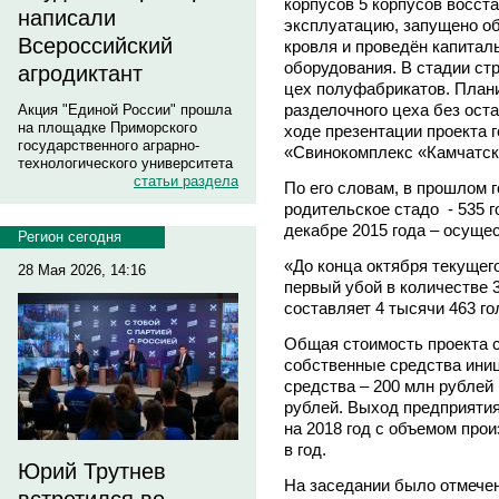
корпусов 5 корпусов восст
написали
эксплуатацию, запущено об
Всероссийский
кровля и проведён капитал
оборудования. В стадии ст
агродиктант
цех полуфабрикатов. Плани
разделочного цеха без оста
Акция "Единой России" прошла
на площадке Приморского
ходе презентации проекта
государственного аграрно-
«Свинокомплекс «Камчатск
технологического университета
статьи раздела
По его словам, в прошлом 
родительское стадо - 535 г
декабре 2015 года – осуще
Регион сегодня
«До конца октября текущег
28 Мая 2026, 14:16
первый убой в количестве 
составляет 4 тысячи 463 г
Общая стоимость проекта с
собственные средства иниц
средства – 200 млн рублей
рублей. Выход предприяти
на 2018 год с объемом прои
в год.
Юрий Трутнев
На заседании было отмечен