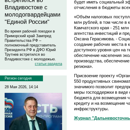
встретился во
будет иметь социальный эф
Владивостоке с
отчисления в бюджеты всех
молодогвардейцами
«Объём налоговых поступле
"Единой России"
млн рублей, в том числе в
Камчатского края - 251 млн
Во время рабочей поездки в
агентства инвестиций и пр
Приморский край Зампред
Оксана Герасимова. - Соци
Правительства РФ –
создание рабочих места в 
полномочный представитель
доступного уровня цен на т
Президента РФ в ДФО Юрий
Трутнев встретился во
обеспечение населения эко
Владивостоке с молодежью.
производства, обеспечение
статьи раздела
региона».
Присвоение проекту «Орган
Регион сегодня
550 продуктивных свиномат
значимого позволит предп
28 Мая 2026, 14:14
меры господдержки в виде 
бюджета для возмещения ча
кредиту и на возмещение ча
инфраструктуры.
Журнал "Дальневосточны