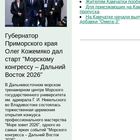
Жителям Камчатки пооб
Для приезжающих на Ка
пропуска
На Камчатке начали вып
добавки "Омега-3"
Губернатор
Приморского края
Олег Кожемяко дал
старт "Морскому
конгрессу – Дальний
Восток 2026"
В Дальневосточном морском
тренажерном центре Морского
государственного университета
им. адмирала Г. И. Невельского
во Владивостоке состоялась
торжественная церемония
открытия конкурса
профессионального мастерства
"Море зовет 2026", одного из
самых ярких событий "Морского
конгресса – Дальний Восток
2026".