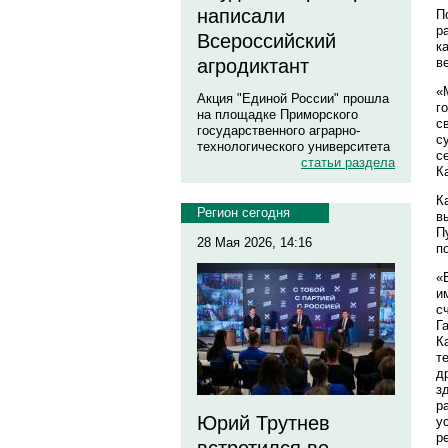
написали
П
р
Всероссийский
к
в
агродиктант
«
Акция "Единой России" прошла
г
на площадке Приморского
с
государственного аграрно-
с
технологического университета
с
статьи раздела
К
К
Регион сегодня
в
П
28 Мая 2026, 14:16
п
«
и
с
Г
К
т
д
з
р
Юрий Трутнев
у
р