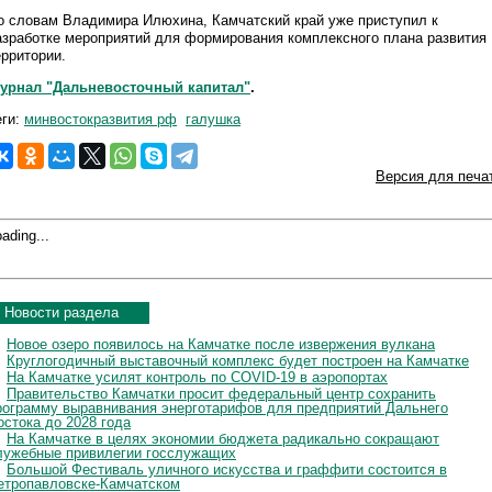
о словам Владимира Илюхина, Камчатский край уже приступил к
азработке мероприятий для формирования комплексного плана развития
ерритории.
урнал "Дальневосточный капитал"
.
еги:
минвостокразвития рф
галушка
Версия для печа
ading...
Новости раздела
Новое озеро появилось на Камчатке после извержения вулкана
Круглогодичный выставочный комплекс будет построен на Камчатке
На Камчатке усилят контроль по COVID-19 в аэропортах
Правительство Камчатки просит федеральный центр сохранить
рограмму выравнивания энерготарифов для предприятий Дальнего
остока до 2028 года
На Камчатке в целях экономии бюджета радикально сокращают
лужебные привилегии госслужащих
Большой Фестиваль уличного искусства и граффити состоится в
етропавловске-Камчатском