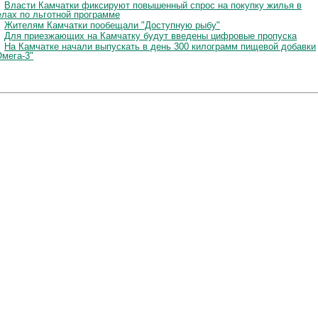
Власти Камчатки фиксируют повышенный спрос на покупку жилья в
елах по льготной программе
Жителям Камчатки пообещали "Доступную рыбу"
Для приезжающих на Камчатку будут введены цифровые пропуска
На Камчатке начали выпускать в день 300 килограмм пищевой добавки
Омега-3"