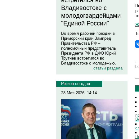
встретился во
П
Владивостоке с
р
молодогвардейцами
т
"Единой России"
Ж
Во время рабочей поездки в
Т
Приморский край Зампред
Правительства РФ –
полномочный представитель
Президента РФ в ДФО Юрий
Трутнев встретился во
Владивостоке с молодежью.
Lo
статьи раздела
Регион сегодня
28 Мая 2026, 14:14
п
В
с
П