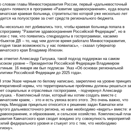
о словам главы Минвостокразвития России, первый «дальневосточный
аздел» появился в программе «Развитие здравоохранения», куда вошла
амчатская краевая больница, строительство которой уже несколько лет
едется на полуострове за счет средств регионального бюджета.
Мы несколько лет добивались того, чтобы краевая больница попала в
оспрограмму "Развитие здравоохранения Российской Федерации", но в
вязи с тем, что появились спецразделы в госпрограммах, касаемо
убъектов ДВ – то, над чем долгое время работало Минвостокразвития,
егодня такая возможность у нас появилась», - сказал губернатор
амчатского края Владимир Илюхин.
ак отметил Александр Галушка, такой подход поддержан на самом
ысоком уровне – Президентом Российской Федерации Владимиром
утиным. 16 января им был подписан Указ «Об основах региональной
олитики Российской Федерации до 2025 года».
В этом Указе черным по белому написано, закреплено на уровне принцип
мперативной нормы, что территориальные проблемы должны решаться з
чет социальных и отраслевых госпрограмм, - подчеркнул Александр
алушка. - Комплексный план, который мы хотим создать вместе с
амчатским краем, - это и есть увязка всего этого. Это очень важно, что
еперь Минздрав прицельно относится к решению задач Камчатки или
ругого дальневосточного региона, но нам необходимо «видеть» вместе: и
дравоохранение, и образование, и сельское хозяйство. Комплексный пла
азвития Камчатского края сводит воедино эту совокупность мероприятий
силий федерального уровня и стыкует это с тем, что необходимо
егиону».