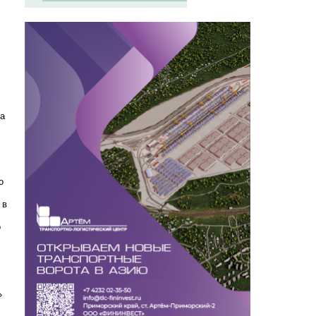
ка
о
 в
о
»