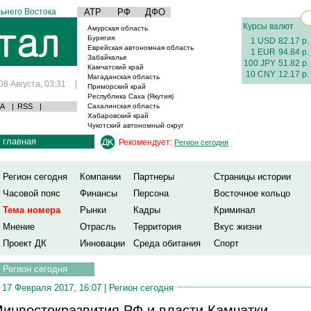
ьнего Востока
АТР
РФ
ДФО
Курсы валют
Амурская область
Бурятия
1 USD
82.17 р.
Еврейская автономная область
1 EUR
94.84 р.
Забайкалье
100 JPY
51.82 р.
Камчатский край
10 CNY
12.17 р.
Магаданская область
08 Августа, 03:31
|
Приморский край
Республика Саха (Якутия)
А
|
RSS
|
Сахалинская область
Хабаровский край
Чукотский автономный округ
главная
Рекомендует:
Регион сегодня
Регион сегодня
Компании
Партнеры
Страницы истории
Часовой пояс
Финансы
Персона
Восточное кольцо
Тема номера
Рынки
Кадры
Криминал
Мнение
Отрасль
Территория
Вкус жизни
Проект ДК
Инновации
Среда обитания
Спорт
Регион сегодня
17 Февраля 2017, 16:07 |
Регион сегодня
инвостокразвития РФ и власти Камчатки