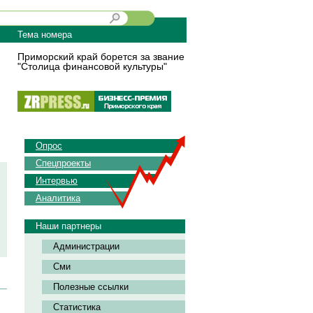
Тема номера
Приморский край борется за звание
"Столица финансовой культуры"
Опрос
Спецпроекты
Интервью
Аналитика
Наши партнеры
Администрации
Сми
Полезные ссылки
Статистика