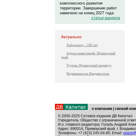
комплексного развития
территории. Завершение работ
намечено на конец 2027 года.
статьи раздела
Актуально
Хабаровску - 160 лет
Адреса инвестиций. Приморский
край
Туризм: Приморский маршрут
Недвижимость Владивостока
о компании
|
свежий ном
© 2000-2025 Сетевое издание ДВ Капитал
Учредитель: Общество с ограниченной отве
И.о. главного редактора: Голубь Андрей Але
Адрес: 690014, Приморский край, г. Владивос
Телефоны: +7 (423) 245-04-85; Email:
priem@