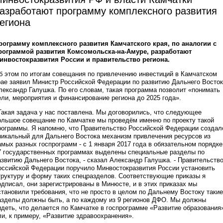
азработают программу комплексного развития
егиона
рограмму комплексного развития Камчатского края, по аналогии с
рограммой развития Комсомольска-на-Амуре, разработают
инвостокразвития России и правительство региона.
б этом по итогам совещания по привлечению инвестиций в Камчатском
рае заявил Министр Российской Федерации по развитию Дальнего Восто
лександр Галушка. По его словам, такая программа позволит «понимать
ели, мероприятия и финансирование региона до 2025 года».
Такая задача у нас поставлена. Мы договорились, что следующее
ольшое совещание по Камчатке мы проведём именно по проекту такой
рограммы. Я напомню, что Правительство Российской Федерации создал
никальный для Дальнего Востока механизм привлечения ресурсов из
амых разных госпрограмм - с 1 января 2017 года в обязательном порядке
7 государственных программах выделены специальные разделы по
азвитию Дальнего Востока, - сказал Александр Галушка. - Правительств
оссийской Федерации поручило Минвостокразвития России установить
труктуру и форму таких спецразделов. Соответствующие приказы я
одписал, они зарегистрированы в Минюсте, и в этих приказах мы
становили требования, что не просто в целом по Дальнему Востоку такие
азделы должны быть, а по каждому из 9 регионов ДФО. Мы должны
идеть, что делается по Камчатке в госпрограмме «Развитие образования
ли, к примеру, «Развитие здравоохранения».