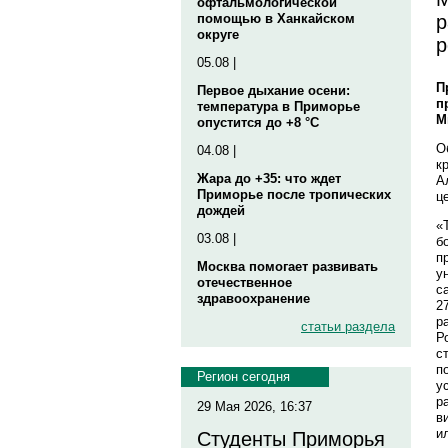
офтальмологической
р
помощью в Ханкайском
округе
р
05.08 |
П
Первое дыхание осени:
п
температура в Приморье
М
опустится до +8 °C
О
04.08 |
к
Жара до +35: что ждет
А
Приморье после тропических
ц
дождей
«
03.08 |
б
п
Москва помогает развивать
у
отечественное
с
здравоохранение
2
р
статьи раздела
Р
с
п
Регион сегодня
у
р
29 Мая 2026, 16:37
в
и
Студенты Приморья