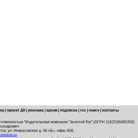
ер
|
проект ДК
|
реклама
|
архив
|
подписка
|
rss
|
поиск
|
контакты
тственностью "Издательская компания "Золотой Рог" (ОГРН 1162536095358)
ксандрович
ток, ул. Некрасовская д. 36 «Б», офис 606;
zrpress.ru