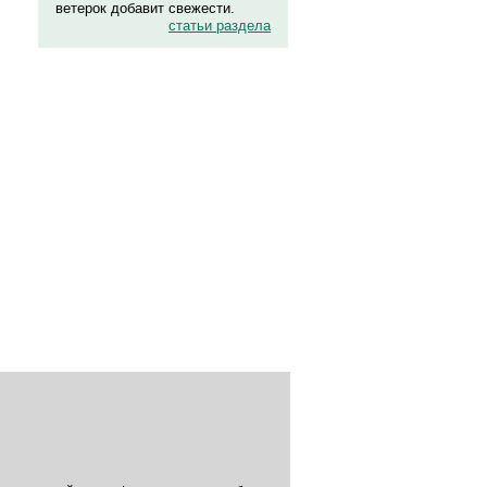
ветерок добавит свежести.
статьи раздела