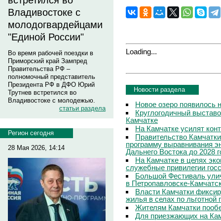
встретился во
Владивостоке с
молодогвардейцами
"Единой России"
Loading...
Во время рабочей поездки в
Приморский край Зампред
Правительства РФ –
полномочный представитель
Президента РФ в ДФО Юрий
Новости раздела
Трутнев встретился во
Владивостоке с молодежью.
Новое озеро появилось 
статьи раздела
Круглогодичный выставо
Камчатке
На Камчатке усилят кон
Регион сегодня
Правительство Камчатки
программу выравнивания э
28 Мая 2026, 14:14
Дальнего Востока до 2028 г
На Камчатке в целях эк
служебные привилегии гос
Большой Фестиваль улич
в Петропавловске-Камчатс
Власти Камчатки фиксир
жилья в селах по льготной
Жителям Камчатки пооб
Для приезжающих на Ка