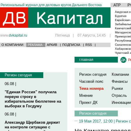
Региональный журнал для деловых кругов Дальнего Востока
АТР
Р
Амурская о
Бурятия
Еврейская 
Забайкаль
Камчатский
Магаданска
www.
dvkapital.ru
Пятница
|
07 Августа, 14:45
|
Приморски
Республика
О КОМПАНИИ
РЕКЛАМА
АРХИВ
|
ПОДПИСКА
|
RSS
|
Сахалинска
Хабаровски
Чукотский 
главная
Р
Регион сегодня
Компании
Регион сегодня
Часовой пояс
Финансы
06.08 |
Тема номера
Рынки
"Единая Россия" получила
Мнение
Отрасль
первую строку в
избирательном бюллетене на
Проект ДК
Инновации
выборах в Госдуму
Регион сегодня
06.08 |
19 Мая 2017, 12:00 |
Регион 
Александр Щербаков держит
на контроле ситуацию с
На Камчатке продол