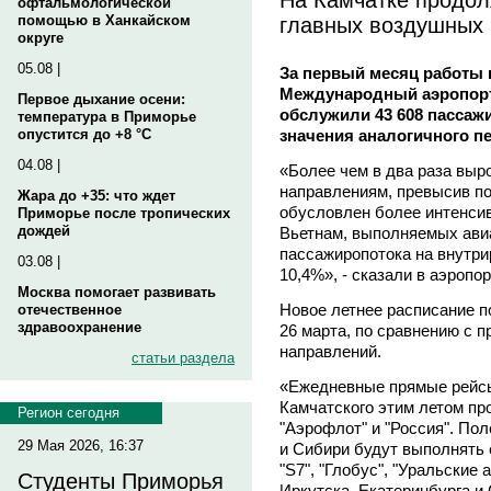
офтальмологической
главных воздушных 
помощью в Ханкайском
округе
05.08 |
За первый месяц работы 
Международный аэропорт
Первое дыхание осени:
обслужили 43 608 пассажи
температура в Приморье
значения аналогичного п
опустится до +8 °C
04.08 |
«Более чем в два раза вы
направлениям, превысив пок
Жара до +35: что ждет
обусловлен более интенсив
Приморье после тропических
дождей
Вьетнам, выполняемых авиа
пассажиропотока на внутри
03.08 |
10,4%», - сказали в аэропор
Москва помогает развивать
Новое летнее расписание п
отечественное
здравоохранение
26 марта, по сравнению с 
направлений.
статьи раздела
«Ежедневные прямые рейсы
Камчатского этим летом пр
Регион сегодня
"Аэрофлот" и "Россия". Пол
29 Мая 2026, 16:37
и Сибири будут выполнять 
"S7", "Глобус", "Уральские 
Студенты Приморья
Иркутска, Екатеринбурга и