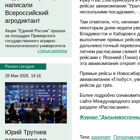
написали
рейсах авиакомпании "Урал
несколькими посадками», - 
Всероссийский
агродиктант
Там отметили, что, начиная
некоторым дням недели уве
Акция "Единой России" прошла
Владивосток и Хабаровск д
на площадке Приморского
выполнение прямых рейсов
государственного аграрно-
дальневосточный перевозчи
технологического университета
статьи раздела
летнем расписании свяжет
рейсами с Японией (Токио) 
эта авиакомпания откроет 
Регион сегодня
Прямые рейсы в Новосибир
28 Мая 2026, 14:16
авиакомпания «Глобус», ув
рейсов до трёх.
Более подробно ознакомит
сайте Международного аэр
разделе «Расписание».
Журнал "Дальневосточны
Юрий Трутнев
Теги:
аэропорт
Петропавло