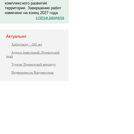
комплексного развития
территории. Завершение работ
намечено на конец 2027 года.
статьи раздела
Актуально
Хабаровску - 160 лет
Адреса инвестиций. Приморский
край
Туризм: Приморский маршрут
Недвижимость Владивостока