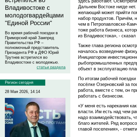
встретился во
здесь работают. Осмотрели 
Дальнем Востоке нигде нет.
Владивостоке с
желающий может прийти по
молодогвардейцами
набор продуктов. Причём, 
"Единой России"
чем в Петропавловске-Камч
тоже работа бизнеса, кото
Во время рабочей поездки в
из Владивостока», - сказал
Приморский край Зампред
Правительства РФ –
Также глава региона осмот
полномочный представитель
началось возведение физку
Президента РФ в ДФО Юрий
Инициатором инвестиционн
Трутнев встретился во
Владивостоке с молодежью.
рыбопромышленных предпри
статьи раздела
объект в эксплуатацию пла
По итогам рабочей поездки 
Регион сегодня
посёлке Озерновский за п
работа, вместе с тем, он п
28 Мая 2026, 14:14
работать с бизнесом.
«У меня есть нарекания как
власти. Им есть над чем ра
надо взаимодействовать, 
благо жителей. Ряд вопросо
главой поселения», - отме