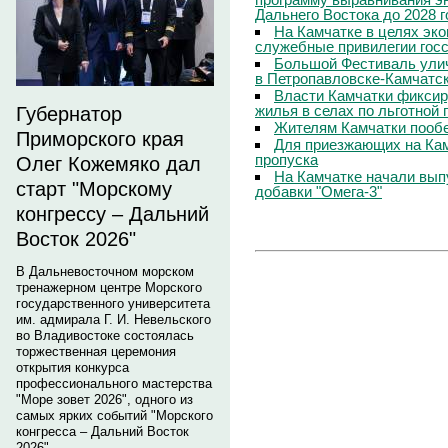
Дальнего Востока до 2028 г
На Камчатке в целях эк
служебные привилегии гос
Большой Фестиваль улич
в Петропавловске-Камчатс
Власти Камчатки фиксир
жилья в селах по льготной
Губернатор
Жителям Камчатки пооб
Приморского края
Для приезжающих на Ка
пропуска
Олег Кожемяко дал
На Камчатке начали вып
старт "Морскому
добавки "Омега-3"
конгрессу – Дальний
Восток 2026"
В Дальневосточном морском
тренажерном центре Морского
государственного университета
им. адмирала Г. И. Невельского
во Владивостоке состоялась
торжественная церемония
открытия конкурса
профессионального мастерства
"Море зовет 2026", одного из
самых ярких событий "Морского
конгресса – Дальний Восток
2026".