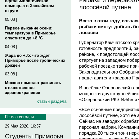
офтальмологической
лососёвой путине
помощью в Ханкайском
округе
05.08 |
Всего в этом году, соглас
рыбаки смогут добыть бо
Первое дыхание осени:
лососей
температура в Приморье
опустится до +8 °C
Губернатор Камчатского к
04.08 |
готовность предприятий, 
районе, к предстоящей лос
Жара до +35: что ждет
стартует на западном побе
Приморье после тропических
дождей
рабочей поездке также при
Законодательного Собрания
03.08 |
представители краевого Пр
Москва помогает развивать
В посёлке Озерновский гла
отечественное
здравоохранение
мощности двух крупнейши
«Озерновский РКЗ №55» и 
статьи раздела
«Все основные предприятия
лососёвой путине, хотя её 
Регион сегодня
Сейчас на заводах обрабат
29 Мая 2026, 16:37
персонал набран. Компании
порядка 20 тысяч тонн нерк
Студенты Приморья
справятся», - сказал Влад