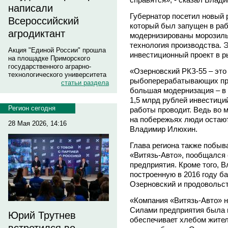
написали
Губернатор посетил новый
Всероссийский
который был запущен в раб
агродиктант
модернизированы морозиль
технология производства. 
Акция "Единой России" прошла
инвестиционный проект в
на площадке Приморского
государственного аграрно-
«Озерновский РКЗ-55 – это
технологического университета
рыбоперерабатывающих пре
статьи раздела
большая модернизация – в 
1,5 млрд рублей инвестиций
Регион сегодня
работы проводит. Ведь во 
на побережьях люди остают
28 Мая 2026, 14:16
Владимир Илюхин.
Глава региона также побыв
«Витязь-Авто», пообщался 
предприятия. Кроме того, 
построенную в 2016 году б
Озерновский и продовольст
«Компания «Витязь-Авто» н
Силами предприятия была 
Юрий Трутнев
обеспечивает хлебом жител