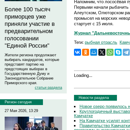
Напомним, что лососёвая п
Первыми начали рыбачить 
Более 100 тысяч
Алеутском, Олюторском рай
приморцев уже
промысел на морских нево
приняли участие в
стартует с 15 июля.
предварительном
Журнал "Дальневосточны
голосовании
Теги:
рыбная отрасль
Камч
"Единой России"
Жители региона продолжают
выбирать кандидатов, которые
представят партию на
предстоящих выборах в
Государственную Думу и
Loading...
Законодательное Собрание
Приморского края.
статьи раздела
Новости раздела
Регион сегодня
Новое озеро появилось 
27 Мая 2026, 13:29
Круглогодичный выставо
Камчатке
На Камчатке усилят кон
Правительство Камчатки
программу выравнивания э