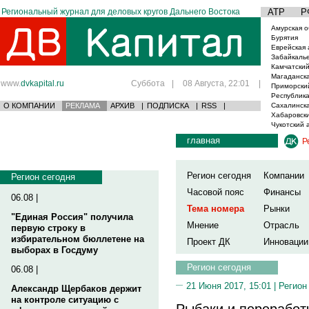
Региональный журнал для деловых кругов Дальнего Востока
АТР
Р
Амурская о
Бурятия
Еврейская 
Забайкаль
Камчатский
Магаданска
www.
dvkapital.ru
Суббота
|
08 Августа, 22:01
|
Приморски
Республика
О КОМПАНИИ
РЕКЛАМА
АРХИВ
|
ПОДПИСКА
|
RSS
|
Сахалинска
Хабаровски
Чукотский 
главная
Р
Регион сегодня
Компании
Регион сегодня
Часовой пояс
Финансы
06.08 |
Тема номера
Рынки
"Единая Россия" получила
Мнение
Отрасль
первую строку в
избирательном бюллетене на
Проект ДК
Инновации
выборах в Госдуму
Регион сегодня
06.08 |
21 Июня 2017, 15:01 |
Регион
Александр Щербаков держит
на контроле ситуацию с
Рыбаки и переработ