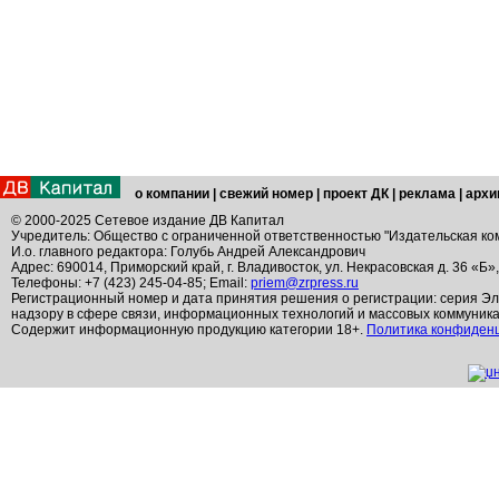
о компании
|
свежий номер
|
проект ДК
|
реклама
|
архи
© 2000-2025 Сетевое издание ДВ Капитал
Учредитель: Общество с ограниченной ответственностью "Издательская ко
И.о. главного редактора: Голубь Андрей Александрович
Адрес: 690014, Приморский край, г. Владивосток, ул. Некрасовская д. 36 «Б»
Телефоны: +7 (423) 245-04-85; Email:
priem@zrpress.ru
Регистрационный номер и дата принятия решения о регистрации: серия Эл
надзору в сфере связи, информационных технологий и массовых коммуник
Содержит информационную продукцию категории 18+.
Политика конфиден