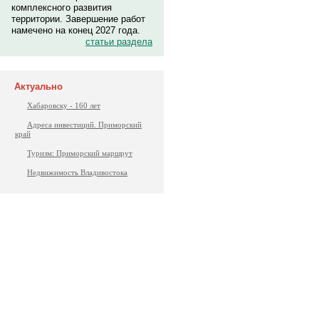
комплексного развития
территории. Завершение работ
намечено на конец 2027 года.
статьи раздела
Актуально
Хабаровску - 160 лет
Адреса инвестиций. Приморский
край
Туризм: Приморский маршрут
Недвижимость Владивостока