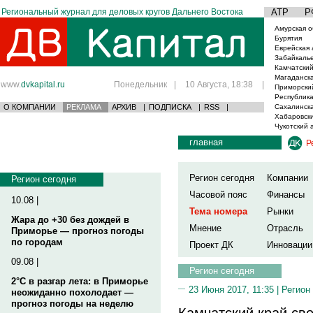
Региональный журнал для деловых кругов Дальнего Востока
АТР
Р
Амурская о
Бурятия
Еврейская 
Забайкаль
Камчатский
Магаданска
www.
dvkapital.ru
Понедельник
|
10 Августа, 18:38
|
Приморски
Республика
О КОМПАНИИ
РЕКЛАМА
АРХИВ
|
ПОДПИСКА
|
RSS
|
Сахалинска
Хабаровски
Чукотский 
главная
Р
Регион сегодня
Компании
Регион сегодня
Часовой пояс
Финансы
10.08 |
Тема номера
Рынки
Жара до +30 без дождей в
Мнение
Отрасль
Приморье — прогноз погоды
по городам
Проект ДК
Инновации
09.08 |
Регион сегодня
2°C в разгар лета: в Приморье
23 Июня 2017, 11:35 |
Регион
неожиданно похолодает —
прогноз погоды на неделю
Камчатский край св