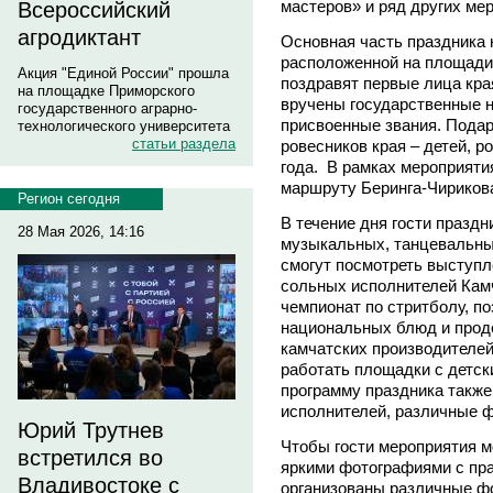
мастеров» и ряд других ме
Всероссийский
агродиктант
Основная часть праздника н
расположенной на площади 
Акция "Единой России" прошла
поздравят первые лица кра
на площадке Приморского
вручены государственные н
государственного аграрно-
присвоенные звания. Подар
технологического университета
статьи раздела
ровесников края – детей, 
года. В рамках мероприяти
маршруту Беринга-Чириков
Регион сегодня
В течение дня гости празд
28 Мая 2026, 14:16
музыкальных, танцевальных
смогут посмотреть выступл
сольных исполнителей Камч
чемпионат по стритболу, по
национальных блюд и прод
камчатских производителей
работать площадки с детск
программу праздника также
исполнителей, различные ф
Юрий Трутнев
Чтобы гости мероприятия м
встретился во
яркими фотографиями с пра
Владивостоке с
организованы различные ф