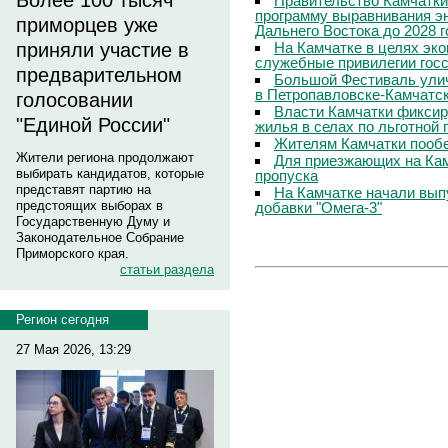
Более 100 тысяч
Правительство Камчатки
программу выравнивания э
приморцев уже
Дальнего Востока до 2028 г
На Камчатке в целях эк
приняли участие в
служебные привилегии гос
предварительном
Большой Фестиваль улич
в Петропавловске-Камчатс
голосовании
Власти Камчатки фиксир
"Единой России"
жилья в селах по льготной
Жителям Камчатки пооб
Жители региона продолжают
Для приезжающих на Ка
выбирать кандидатов, которые
пропуска
представят партию на
На Камчатке начали вып
предстоящих выборах в
добавки "Омега-3"
Государственную Думу и
Законодательное Собрание
Приморского края.
статьи раздела
Регион сегодня
27 Мая 2026, 13:29