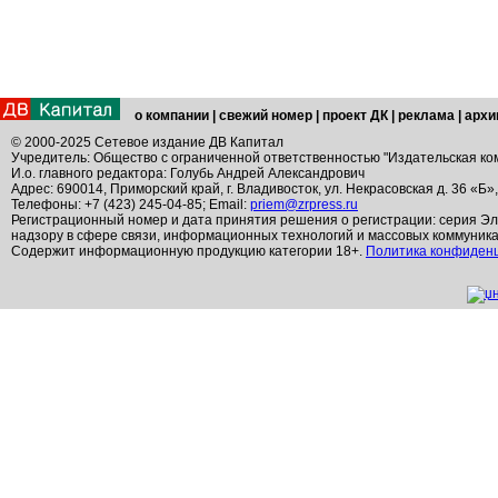
о компании
|
свежий номер
|
проект ДК
|
реклама
|
архи
© 2000-2025 Сетевое издание ДВ Капитал
Учредитель: Общество с ограниченной ответственностью "Издательская ко
И.о. главного редактора: Голубь Андрей Александрович
Адрес: 690014, Приморский край, г. Владивосток, ул. Некрасовская д. 36 «Б»
Телефоны: +7 (423) 245-04-85; Email:
priem@zrpress.ru
Регистрационный номер и дата принятия решения о регистрации: серия Эл
надзору в сфере связи, информационных технологий и массовых коммуник
Содержит информационную продукцию категории 18+.
Политика конфиден