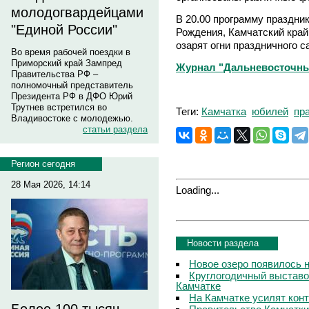
молодогвардейцами
В 20.00 программу праздни
"Единой России"
Рождения, Камчатский край!
озарят огни праздничного с
Во время рабочей поездки в
Приморский край Зампред
Журнал "Дальневосточны
Правительства РФ –
полномочный представитель
Президента РФ в ДФО Юрий
Трутнев встретился во
Теги:
Камчатка
юбилей
пр
Владивостоке с молодежью.
статьи раздела
Регион сегодня
28 Мая 2026, 14:14
Loading...
Новости раздела
Новое озеро появилось 
Круглогодичный выставо
Камчатке
На Камчатке усилят кон