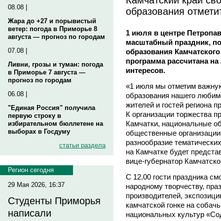
08.08 |
образования отмети
Жара до +27 и порывистый
ветер: погода в Приморье 8
1 июля в центре Петропа
августа — прогноз по городам
масштабный праздник, п
07.08 |
образования Камчатского
программа рассчитана на
Ливни, грозы и туман: погода
интересов.
в Приморье 7 августа —
прогноз по городам
«1 июля мы отметим важную
06.08 |
образования нашего любимо
жителей и гостей региона п
"Единая Россия" получила
К организации торжества п
первую строку в
Камчатки, национальные о
избирательном бюллетене на
выборах в Госдуму
общественные организации
разнообразие тематических
статьи раздела
на Камчатке будет предста
вице-губернатор Камчатско
Регион сегодня
С 12.00 гости праздника см
29 Мая 2026, 16:37
народному творчеству, пра
производителей, экспозиц
Студенты Приморья
камчатской гонке на собач
написали
национальных культур «Со