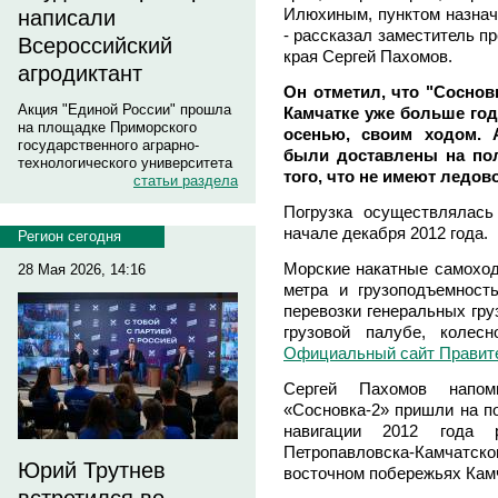
Илюхиным, пунктом назнач
написали
- рассказал заместитель п
Всероссийский
края Сергей Пахомов.
агродиктант
Он отметил, что "Соснов
Акция "Единой России" прошла
Камчатке уже больше год
на площадке Приморского
осенью, своим ходом. А
государственного аграрно-
были доставлены на пол
технологического университета
того, что не имеют ледово
статьи раздела
Погрузка осуществлялась
начале декабря 2012 года.
Регион сегодня
Морские накатные самоход
28 Мая 2026, 14:16
метра и грузоподъемност
перевозки генеральных гру
грузовой палубе, колес
Официальный сайт Правите
Сергей Пахомов напом
«Сосновка-2» пришли на по
навигации 2012 года 
Петропавловска-Камчатско
Юрий Трутнев
восточном побережьях Кам