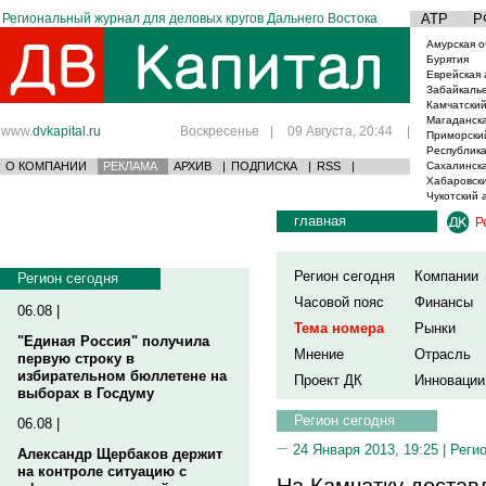
Региональный журнал для деловых кругов Дальнего Востока
АТР
Р
Амурская о
Бурятия
Еврейская 
Забайкаль
Камчатский
Магаданска
www.
dvkapital.ru
Воскресенье
|
09 Августа, 20:44
|
Приморски
Республика
О КОМПАНИИ
РЕКЛАМА
АРХИВ
|
ПОДПИСКА
|
RSS
|
Сахалинска
Хабаровски
Чукотский 
главная
Р
Регион сегодня
Компании
Регион сегодня
Часовой пояс
Финансы
06.08 |
Тема номера
Рынки
"Единая Россия" получила
Мнение
Отрасль
первую строку в
избирательном бюллетене на
Проект ДК
Инновации
выборах в Госдуму
Регион сегодня
06.08 |
24 Января 2013, 19:25 |
Реги
Александр Щербаков держит
на контроле ситуацию с
На Камчатку доста