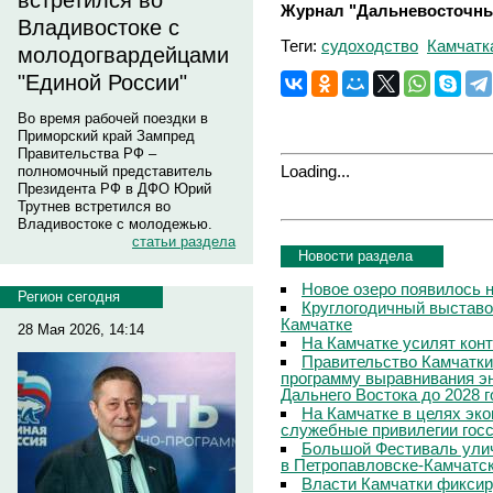
встретился во
Журнал "Дальневосточны
Владивостоке с
Теги:
судоходство
Камчатк
молодогвардейцами
"Единой России"
Во время рабочей поездки в
Приморский край Зампред
Правительства РФ –
Loading...
полномочный представитель
Президента РФ в ДФО Юрий
Трутнев встретился во
Владивостоке с молодежью.
статьи раздела
Новости раздела
Новое озеро появилось 
Регион сегодня
Круглогодичный выставо
Камчатке
28 Мая 2026, 14:14
На Камчатке усилят кон
Правительство Камчатки
программу выравнивания э
Дальнего Востока до 2028 г
На Камчатке в целях эк
служебные привилегии гос
Большой Фестиваль улич
в Петропавловске-Камчатс
Власти Камчатки фиксир