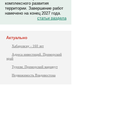
комплексного развития
территории. Завершение работ
намечено на конец 2027 года.
статьи раздела
Актуально
Хабаровску - 160 лет
Адреса инвестиций. Приморский
край
Туризм: Приморский маршрут
Недвижимость Владивостока