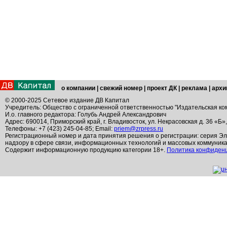
о компании
|
свежий номер
|
проект ДК
|
реклама
|
архи
© 2000-2025 Сетевое издание ДВ Капитал
Учредитель: Общество с ограниченной ответственностью "Издательская ко
И.о. главного редактора: Голубь Андрей Александрович
Адрес: 690014, Приморский край, г. Владивосток, ул. Некрасовская д. 36 «Б»
Телефоны: +7 (423) 245-04-85; Email:
priem@zrpress.ru
Регистрационный номер и дата принятия решения о регистрации: серия Эл
надзору в сфере связи, информационных технологий и массовых коммуник
Содержит информационную продукцию категории 18+.
Политика конфиден