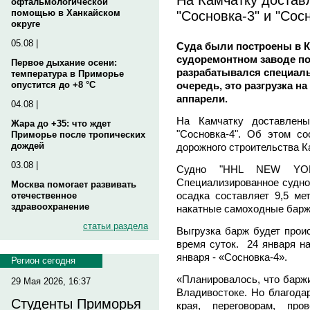
офтальмологической
"Сосновка-3" и "Сос
помощью в Ханкайском
округе
05.08 |
Суда были построены в К
судоремонтном заводе по
Первое дыхание осени:
разрабатывался специаль
температура в Приморье
очередь, это разгрузка 
опустится до +8 °C
аппарели.
04.08 |
На Камчатку доставлены
Жара до +35: что ждет
"Сосновка-4". Об этом с
Приморье после тропических
дождей
дорожного строительства К
03.08 |
Судно "HHL NEW YOR
Специализированное судно
Москва помогает развивать
осадка составляет 9,5 ме
отечественное
здравоохранение
накатные самоходные баржи
статьи раздела
Выгрузка барж будет проис
время суток. 24 января на
января - «Сосновка-4».
Регион сегодня
«Планировалось, что баржи
29 Мая 2026, 16:37
Владивостоке. Но благода
Студенты Приморья
края, переговорам, про