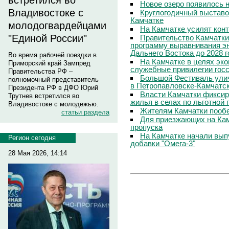
встретился во
Новое озеро появилось 
Владивостоке с
Круглогодичный выставо
Камчатке
молодогвардейцами
На Камчатке усилят кон
"Единой России"
Правительство Камчатки
программу выравнивания э
Дальнего Востока до 2028 г
Во время рабочей поездки в
На Камчатке в целях эк
Приморский край Зампред
служебные привилегии гос
Правительства РФ –
Большой Фестиваль улич
полномочный представитель
в Петропавловске-Камчатс
Президента РФ в ДФО Юрий
Власти Камчатки фиксир
Трутнев встретился во
жилья в селах по льготной
Владивостоке с молодежью.
Жителям Камчатки пооб
статьи раздела
Для приезжающих на Ка
пропуска
На Камчатке начали вып
Регион сегодня
добавки "Омега-3"
28 Мая 2026, 14:14