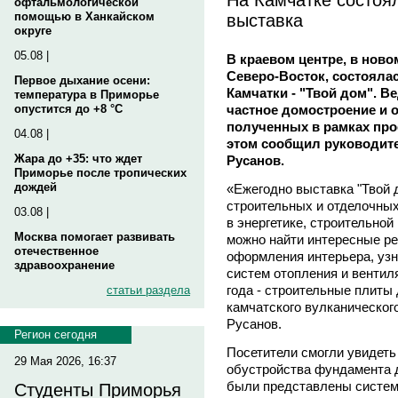
офтальмологической
выставка
помощью в Ханкайском
округе
05.08 |
В краевом центре, в нов
Северо-Восток, состояла
Первое дыхание осени:
Камчатки - "Твой дом". 
температура в Приморье
частное домостроение и 
опустится до +8 °C
полученных в рамках про
04.08 |
этом сообщил руководит
Жара до +35: что ждет
Русанов.
Приморье после тропических
дождей
«Ежегодно выставка "Твой 
строительных и отделочных
03.08 |
в энергетике, строительной
Москва помогает развивать
можно найти интересные ре
отечественное
оформления интерьера, уз
здравоохранение
систем отопления и вентил
года - строительные плиты
статьи раздела
камчатского вулканического
Русанов.
Регион сегодня
Посетители смогли увидеть 
29 Мая 2026, 16:37
обустройства фундамента д
были представлены систем
Студенты Приморья