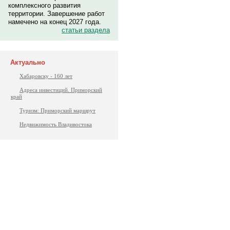
комплексного развития
территории. Завершение работ
намечено на конец 2027 года.
статьи раздела
Актуально
Хабаровску - 160 лет
Адреса инвестиций. Приморский
край
Туризм: Приморский маршрут
Недвижимость Владивостока