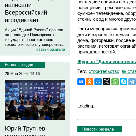
последние новинки в отдел
написали
освещении, трековые сист
Всероссийский
«умное» телевидение, обор
сточных вод и многое друго
агродиктант
Гости мероприятия приняли
Акция "Единой России" прошла
дети и взрослые сделают и
на площадке Приморского
государственного аграрно-
дома, фоторамки, подсвечн
технологического университета
растения, изготовят орган
статьи раздела
принадлежностей.
Журнал "Дальневосточны
Регион сегодня
Теги:
строительство
выста
28 Мая 2026, 14:16
Loading...
Юрий Трутнев
Новости раздела