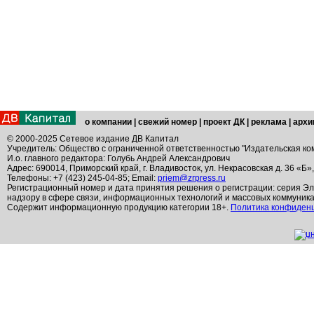
о компании
|
свежий номер
|
проект ДК
|
реклама
|
архи
© 2000-2025 Сетевое издание ДВ Капитал
Учредитель: Общество с ограниченной ответственностью "Издательская ко
И.о. главного редактора: Голубь Андрей Александрович
Адрес: 690014, Приморский край, г. Владивосток, ул. Некрасовская д. 36 «Б»
Телефоны: +7 (423) 245-04-85; Email:
priem@zrpress.ru
Регистрационный номер и дата принятия решения о регистрации: серия Эл
надзору в сфере связи, информационных технологий и массовых коммуник
Содержит информационную продукцию категории 18+.
Политика конфиден