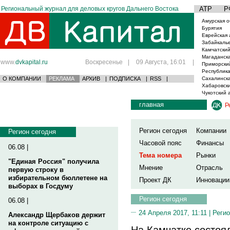
Региональный журнал для деловых кругов Дальнего Востока
АТР
Р
Амурская о
Бурятия
Еврейская 
Забайкаль
Камчатский
Магаданска
www.
dvkapital.ru
Воскресенье
|
09 Августа, 16:01
|
Приморски
Республика
О КОМПАНИИ
РЕКЛАМА
АРХИВ
|
ПОДПИСКА
|
RSS
|
Сахалинска
Хабаровски
Чукотский 
главная
Р
Регион сегодня
Компании
Регион сегодня
Часовой пояс
Финансы
06.08 |
Тема номера
Рынки
"Единая Россия" получила
Мнение
Отрасль
первую строку в
избирательном бюллетене на
Проект ДК
Инновации
выборах в Госдуму
Регион сегодня
06.08 |
24 Апреля 2017, 11:11 |
Регио
Александр Щербаков держит
на контроле ситуацию с
На Камчатке состоя