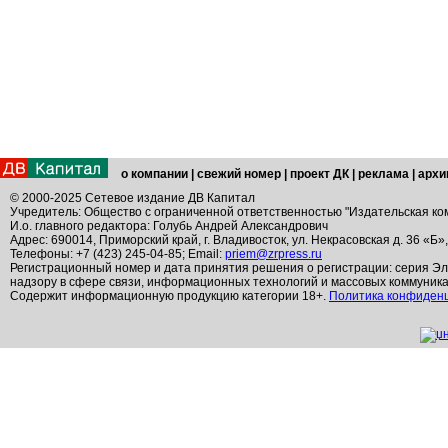
о компании
|
свежий номер
|
проект ДК
|
реклама
|
архи
© 2000-2025 Сетевое издание ДВ Капитал
Учредитель: Общество с ограниченной ответственностью "Издательская ко
И.о. главного редактора: Голубь Андрей Александрович
Адрес: 690014, Приморский край, г. Владивосток, ул. Некрасовская д. 36 «Б»
Телефоны: +7 (423) 245-04-85; Email:
priem@zrpress.ru
Регистрационный номер и дата принятия решения о регистрации: серия Эл
надзору в сфере связи, информационных технологий и массовых коммуник
Содержит информационную продукцию категории 18+.
Политика конфиден