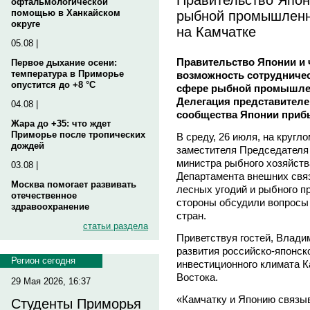
офтальмологической
рыбной промышленно
помощью в Ханкайском
округе
на Камчатке
05.08 |
Правительство Японии и 
Первое дыхание осени:
температура в Приморье
возможность сотрудничес
опустится до +8 °C
сфере рыбной промышленн
Делегация представителе
04.08 |
сообщества Японии прибы
Жара до +35: что ждет
Приморье после тропических
В среду, 26 июля, на круг
дождей
заместителя Председателя 
министра рыбного хозяйст
03.08 |
Департамента внешних связ
Москва помогает развивать
лесных угодий и рыбного 
отечественное
стороны обсудили вопросы
здравоохранение
стран.
статьи раздела
Приветствуя гостей, Влади
развития российско-японск
Регион сегодня
инвестиционного климата К
Востока.
29 Мая 2026, 16:37
«Камчатку и Японию связы
Студенты Приморья