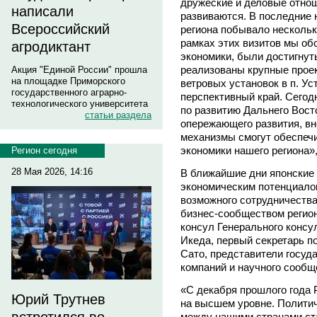
дружеские и деловые отноше
написали
развиваются. В последние 
Всероссийский
региона побывало нескольк
рамках этих визитов мы об
агродиктант
экономики, были достигнут
реализованы крупные проек
Акция "Единой России" прошла
на площадке Приморского
ветровых установок в п. Ус
государственного аграрно-
перспективный край. Сегод
технологического университета
по развитию Дальнего Вост
статьи раздела
опережающего развития, в
механизмы смогут обеспечи
экономики нашего региона»
Регион сегодня
28 Мая 2026, 14:16
В ближайшие дни японские 
экономическим потенциалом
возможного сотрудничества
бизнес-сообществом регион
консул Генерального консул
Икеда, первый секретарь п
Сато, представители госуд
компаний и научного сообщ
«С декабря прошлого года 
Юрий Трутнев
на высшем уровне. Политич
между нашими странами ста