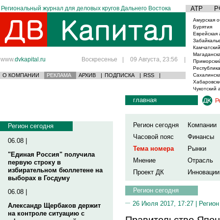
Региональный журнал для деловых кругов Дальнего Востока
АТР
Р
Амурская о
Бурятия
Еврейская 
Забайкаль
Камчатский
Магаданска
www.
dvkapital.ru
Воскресенье
|
09 Августа, 23:56
|
Приморски
Республика
О КОМПАНИИ
РЕКЛАМА
АРХИВ
|
ПОДПИСКА
|
RSS
|
Сахалинска
Хабаровски
Чукотский 
главная
Р
Регион сегодня
Компании
Регион сегодня
Часовой пояс
Финансы
06.08 |
Тема номера
Рынки
"Единая Россия" получила
Мнение
Отрасль
первую строку в
избирательном бюллетене на
Проект ДК
Инновации
выборах в Госдуму
Регион сегодня
06.08 |
26 Июля 2017, 17:27 |
Регион
Александр Щербаков держит
на контроле ситуацию с
Правительство Япон