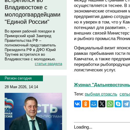
встретился во
осуществляется теснее. В 
Владивостоке с
экономические отношения 
молодогвардейцами
предприятия давно сотрудн
"Единой России"
но я уверен в том, что у К
потенциал для развития», 
Во время рабочей поездки в
внешних связей Министерст
Приморский край Зампред
и рыбного промысла Япони
Правительства РФ –
полномочный представитель
Официальный визит японско
Президента РФ в ДФО Юрий
рамках пребывания гости 
Трутнев встретился во
Камчатки, а также предпри
Владивостоке с молодежью.
статьи раздела
переработки рыбопродукции
логистических услуг.
Регион сегодня
Журнал "Дальневосточны
28 Мая 2026, 14:14
Теги:
рыбная отрасль
сель
Loading...