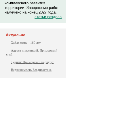
комплексного развития
территории. Завершение работ
намечено на конец 2027 года.
статьи раздела
Актуально
Хабаровску - 160 лет
Адреса инвестиций. Приморский
край
Туризм: Приморский маршрут
Недвижимость Владивостока