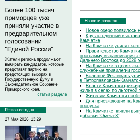
Более 100 тысяч
приморцев уже
Новости раздела
приняли участие в
Новое озеро появилось 
предварительном
Круглогодичный выставо
Камчатке
голосовании
На Камчатке усилят кон
"Единой России"
Правительство Камчатки
программу выравнивания э
Жители региона продолжают
Дальнего Востока до 2028 г
выбирать кандидатов, которые
На Камчатке в целях эк
представят партию на
служебные привилегии гос
предстоящих выборах в
Большой Фестиваль улич
Государственную Думу и
в Петропавловске-Камчатс
Законодательное Собрание
Власти Камчатки фиксир
Приморского края.
жилья в селах по льготной
статьи раздела
Жителям Камчатки пооб
Для приезжающих на Ка
пропуска
Регион сегодня
На Камчатке начали вып
добавки "Омега-3"
27 Мая 2026, 13:29