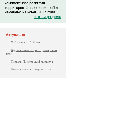
комплексного развития
территории. Завершение работ
намечено на конец 2027 года.
статьи раздела
Актуально
Хабаровску - 160 лет
Адреса инвестиций. Приморский
край
Туризм: Приморский маршрут
Недвижимость Владивостока