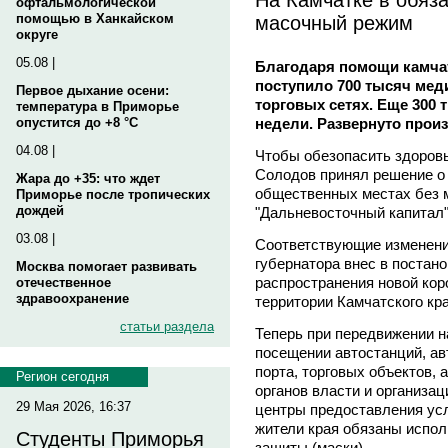
офтальмологической
масочный режим
помощью в Ханкайском
округе
05.08 |
Благодаря помощи камчат
поступило 700 тысяч мед
Первое дыхание осени:
торговых сетях. Еще 300 
температура в Приморье
недели. Развернуто произ
опустится до +8 °C
04.08 |
Чтобы обезопасить здоров
Солодов принял решение о 
Жара до +35: что ждет
общественных местах без 
Приморье после тропических
дождей
"Дальневосточный капитал
03.08 |
Соответствующие изменени
губернатора внес в постан
Москва помогает развивать
распространения новой ко
отечественное
здравоохранение
территории Камчатского кра
статьи раздела
Теперь при передвижении н
посещении автостанций, ав
порта, торговых объектов, 
Регион сегодня
органов власти и организа
29 Мая 2026, 16:37
центры предоставления усл
жители края обязаны испо
Студенты Приморья
защиты (маски).