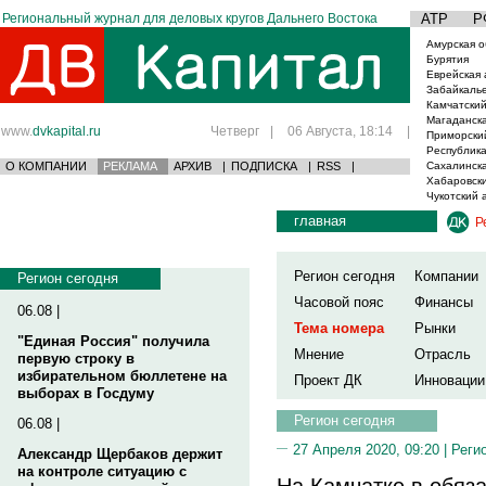
Региональный журнал для деловых кругов Дальнего Востока
АТР
Р
Амурская о
Бурятия
Еврейская 
Забайкаль
Камчатский
Магаданска
www.
dvkapital.ru
Четверг
|
06 Августа, 18:14
|
Приморски
Республика
О КОМПАНИИ
РЕКЛАМА
АРХИВ
|
ПОДПИСКА
|
RSS
|
Сахалинска
Хабаровски
Чукотский 
главная
Р
Регион сегодня
Компании
Регион сегодня
Часовой пояс
Финансы
06.08 |
Тема номера
Рынки
"Единая Россия" получила
Мнение
Отрасль
первую строку в
избирательном бюллетене на
Проект ДК
Инновации
выборах в Госдуму
Регион сегодня
06.08 |
27 Апреля 2020, 09:20 |
Реги
Александр Щербаков держит
на контроле ситуацию с
На Камчатке в обяз