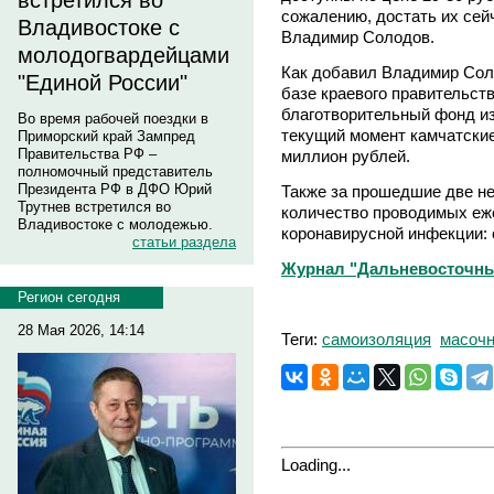
встретился во
сожалению, достать их сей
Владивостоке с
Владимир Солодов.
молодогвардейцами
Как добавил Владимир Сол
"Единой России"
базе краевого правительс
благотворительный фонд из
Во время рабочей поездки в
текущий момент камчатские
Приморский край Зампред
Правительства РФ –
миллион рублей.
полномочный представитель
Президента РФ в ДФО Юрий
Также за прошедшие две не
Трутнев встретился во
количество проводимых еж
Владивостоке с молодежью.
коронавирусной инфекции: с
статьи раздела
Журнал "Дальневосточны
Регион сегодня
28 Мая 2026, 14:14
Теги:
самоизоляция
масоч
Loading...