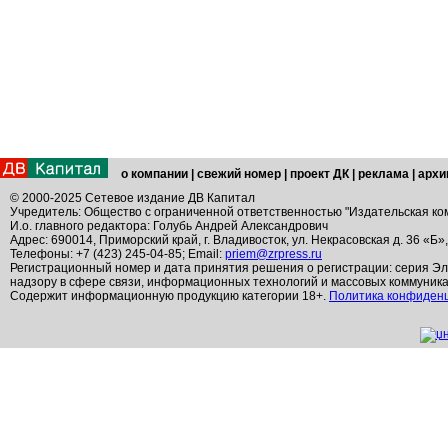
о компании
|
свежий номер
|
проект ДК
|
реклама
|
архи
© 2000-2025 Сетевое издание ДВ Капитал
Учредитель: Общество с ограниченной ответственностью "Издательская ко
И.о. главного редактора: Голубь Андрей Александрович
Адрес: 690014, Приморский край, г. Владивосток, ул. Некрасовская д. 36 «Б»
Телефоны: +7 (423) 245-04-85; Email:
priem@zrpress.ru
Регистрационный номер и дата принятия решения о регистрации: серия Эл
надзору в сфере связи, информационных технологий и массовых коммуник
Содержит информационную продукцию категории 18+.
Политика конфиден