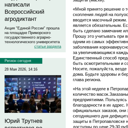
написали
«Мной принято решение о т
Всероссийский
скопления людей на полуос
агродиктант
вводится масочный режим. 
является обязательным. Ес
Акция "Единой России" прошла
быть сделано замечание и
на площадке Приморского
Прошу это учитывать при в
государственного аграрно-
одним из самых эффективн
технологического университета
статьи раздела
заболевания коронавирусно
за увеличивающимся кажды
Единственный способ пред
Регион сегодня
быть осмотрительными и с
Носите, пожалуйста, везде 
28 Мая 2026, 14:16
дома. Будьте здоровы и бер
глава региона.
«На этой неделе в Петроп
количество масок.Заказан
предприятиями. Пользуясь 
благодарности в их адрес.
официальных заказов, они з
сегодняшнего дня дефицит
Юрий Трутнев
защиты в Петропавловске не
доступны по цене 29-30 руб