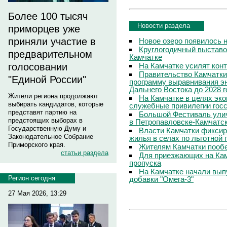
Более 100 тысяч
Новости раздела
приморцев уже
приняли участие в
Новое озеро появилось 
Круглогодичный выставо
предварительном
Камчатке
На Камчатке усилят кон
голосовании
Правительство Камчатки
"Единой России"
программу выравнивания э
Дальнего Востока до 2028 г
Жители региона продолжают
На Камчатке в целях эк
выбирать кандидатов, которые
служебные привилегии гос
представят партию на
Большой Фестиваль улич
предстоящих выборах в
в Петропавловске-Камчатс
Государственную Думу и
Власти Камчатки фиксир
Законодательное Собрание
жилья в селах по льготной
Приморского края.
Жителям Камчатки пооб
статьи раздела
Для приезжающих на Ка
пропуска
На Камчатке начали вып
Регион сегодня
добавки "Омега-3"
27 Мая 2026, 13:29