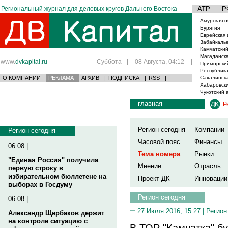
Региональный журнал для деловых кругов Дальнего Востока
АТР
Р
Амурская о
Бурятия
Еврейская 
Забайкаль
Камчатский
Магаданска
www.
dvkapital.ru
Суббота
|
08 Августа, 04:12
|
Приморски
Республика
О КОМПАНИИ
РЕКЛАМА
АРХИВ
|
ПОДПИСКА
|
RSS
|
Сахалинска
Хабаровски
Чукотский 
главная
Р
Регион сегодня
Компании
Регион сегодня
Часовой пояс
Финансы
06.08 |
Тема номера
Рынки
"Единая Россия" получила
Мнение
Отрасль
первую строку в
избирательном бюллетене на
Проект ДК
Инновации
выборах в Госдуму
Регион сегодня
06.08 |
27 Июля 2016, 15:27 |
Регион
Александр Щербаков держит
на контроле ситуацию с
В ТОР "Камчатка" бу