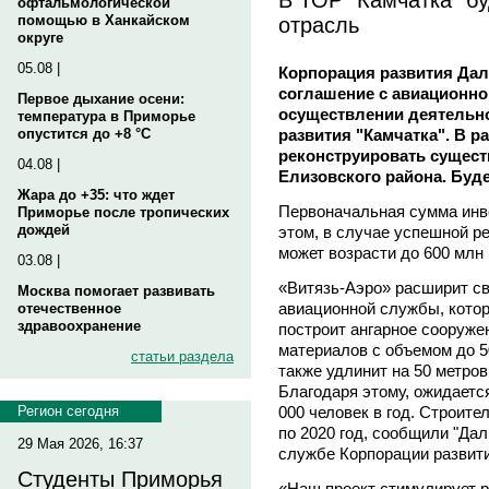
офтальмологической
отрасль
помощью в Ханкайском
округе
05.08 |
Корпорация развития Дал
соглашение с авиационно
Первое дыхание осени:
осуществлении деятельн
температура в Приморье
развития "Камчатка". В р
опустится до +8 °C
реконструировать сущест
04.08 |
Елизовского района. Буде
Жара до +35: что ждет
Первоначальная сумма инве
Приморье после тропических
дождей
этом, в случае успешной р
может возрасти до 600 млн
03.08 |
«Витязь-Аэро» расширит с
Москва помогает развивать
авиационной службы, кото
отечественное
здравоохранение
построит ангарное сооруже
материалов с объемом до 50
статьи раздела
также удлинит на 50 метро
Благодаря этому, ожидаетс
000 человек в год. Строите
Регион сегодня
по 2020 год, сообщили "Дал
29 Мая 2026, 16:37
службе Корпорации развит
Студенты Приморья
«Наш проект стимулирует р