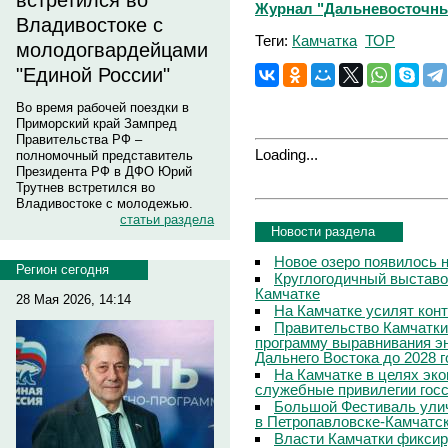
встретился во
Журнал "Дальневосточны
Владивостоке с
Теги:
Камчатка
ТОР
молодогвардейцами
"Единой России"
Во время рабочей поездки в
Приморский край Зампред
Правительства РФ –
Loading...
полномочный представитель
Президента РФ в ДФО Юрий
Трутнев встретился во
Владивостоке с молодежью.
статьи раздела
Новости раздела
Новое озеро появилось 
Регион сегодня
Круглогодичный выставо
Камчатке
28 Мая 2026, 14:14
На Камчатке усилят кон
Правительство Камчатки
программу выравнивания э
Дальнего Востока до 2028 г
На Камчатке в целях эк
служебные привилегии гос
Большой Фестиваль улич
в Петропавловске-Камчатс
Власти Камчатки фиксир