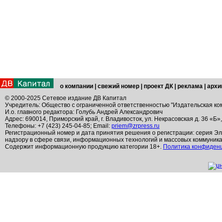
о компании
|
свежий номер
|
проект ДК
|
реклама
|
архи
© 2000-2025 Сетевое издание ДВ Капитал
Учредитель: Общество с ограниченной ответственностью "Издательская ко
И.о. главного редактора: Голубь Андрей Александрович
Адрес: 690014, Приморский край, г. Владивосток, ул. Некрасовская д. 36 «Б»
Телефоны: +7 (423) 245-04-85; Email:
priem@zrpress.ru
Регистрационный номер и дата принятия решения о регистрации: серия Эл
надзору в сфере связи, информационных технологий и массовых коммуник
Содержит информационную продукцию категории 18+.
Политика конфиден