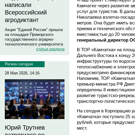
написали
Камчатке через развитие а
услуг для туристов. В дал
Всероссийский
Николаевка взлетно-посадо
агродиктант
метров. Она будет иметь в
приема и технического об
Акция "Единой России" прошла
вместимостью до 20 челове
на площадке Приморского
государственного аграрно-
генеральный директор О
технологического университета
статьи раздела
В ТОР «Камчатка» на площ
Дальнего Востока к концу 
инфраструктуры по водосн
Регион сегодня
теплоснабжению и электр
предусмотрено финансирова
28 Мая 2026, 14:16
Напомним, ТОР «Камчатка» 
премьер-министра РФ Дмит
определены 8 инвестиционн
развитие туристско-рекреа
транспортно-логистическог
На сегодня в Корпорацию р
«Камчатка» поступило 25 з
рублей, которые предусмат
Юрий Трутнев
мест.