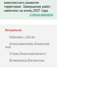
комплексного развития
территории. Завершение работ
намечено на конец 2027 года.
статьи раздела
Актуально
Хабаровску - 160 лет
Адреса инвестиций. Приморский
край
Туризм: Приморский маршрут
Недвижимость Владивостока