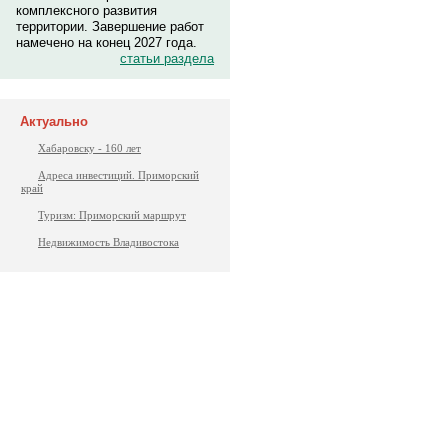
комплексного развития
территории. Завершение работ
намечено на конец 2027 года.
статьи раздела
Актуально
Хабаровску - 160 лет
Адреса инвестиций. Приморский
край
Туризм: Приморский маршрут
Недвижимость Владивостока