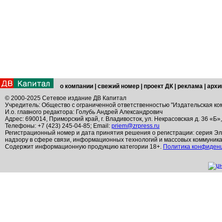
о компании
|
свежий номер
|
проект ДК
|
реклама
|
архи
© 2000-2025 Сетевое издание ДВ Капитал
Учредитель: Общество с ограниченной ответственностью "Издательская ко
И.о. главного редактора: Голубь Андрей Александрович
Адрес: 690014, Приморский край, г. Владивосток, ул. Некрасовская д. 36 «Б»
Телефоны: +7 (423) 245-04-85; Email:
priem@zrpress.ru
Регистрационный номер и дата принятия решения о регистрации: серия Эл
надзору в сфере связи, информационных технологий и массовых коммуник
Содержит информационную продукцию категории 18+.
Политика конфиден