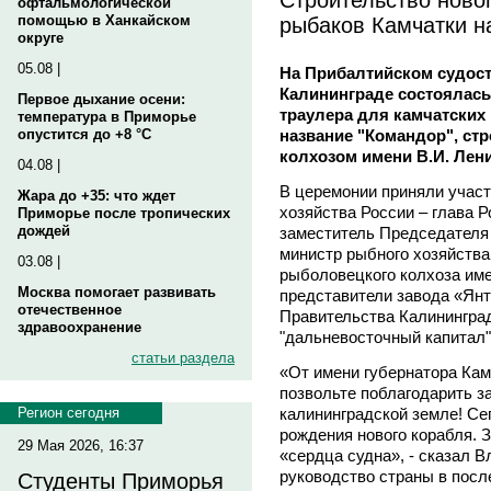
офтальмологической
рыбаков Камчатки н
помощью в Ханкайском
округе
05.08 |
На Прибалтийском судост
Калининграде состоялась
Первое дыхание осени:
траулера для камчатских
температура в Приморье
название "Командор", ст
опустится до +8 °C
колхозом имени В.И. Лени
04.08 |
В церемонии приняли участ
Жара до +35: что ждет
хозяйства России – глава 
Приморье после тропических
дождей
заместитель Председателя 
министр рыбного хозяйств
03.08 |
рыболовецкого колхоза име
Москва помогает развивать
представители завода «Янт
отечественное
Правительства Калинингра
здравоохранение
"дальневосточный капитал
статьи раздела
«От имени губернатора Камч
позвольте поблагодарить з
калининградской земле! Се
Регион сегодня
рождения нового корабля. 
29 Мая 2026, 16:37
«сердца судна», - сказал 
руководство страны в посл
Студенты Приморья