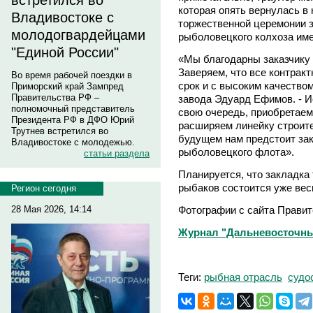
встретился во
которая опять вернулась в 
Владивостоке с
торжественной церемонии 
молодогвардейцами
рыболовецкого колхоза име
"Единой России"
«Мы благодарны заказчику з
Заверяем, что все контрак
Во время рабочей поездки в
срок и с высоким качеством
Приморский край Зампред
Правительства РФ –
завода Эдуард Ефимов. - И
полномочный представитель
свою очередь, приобретаем
Президента РФ в ДФО Юрий
расширяем линейку строите
Трутнев встретился во
будущем нам предстоит за
Владивостоке с молодежью.
рыболовецкого флота».
статьи раздела
Планируется, что закладка
рыбаков состоится уже весн
Регион сегодня
Фотографии с сайта Правит
28 Мая 2026, 14:14
Журнал "Дальневосточны
Теги:
рыбная отрасль
судо