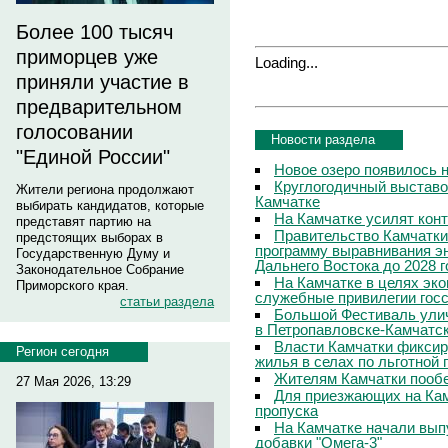
Более 100 тысяч
приморцев уже
Loading...
приняли участие в
предварительном
голосовании
Новости раздела
"Единой России"
Новое озеро появилось 
Круглогодичный выставо
Жители региона продолжают
Камчатке
выбирать кандидатов, которые
На Камчатке усилят кон
представят партию на
Правительство Камчатки
предстоящих выборах в
программу выравнивания э
Государственную Думу и
Дальнего Востока до 2028 г
Законодательное Собрание
На Камчатке в целях эк
Приморского края.
служебные привилегии гос
статьи раздела
Большой Фестиваль улич
в Петропавловске-Камчатс
Власти Камчатки фиксир
Регион сегодня
жилья в селах по льготной
Жителям Камчатки пооб
27 Мая 2026, 13:29
Для приезжающих на Ка
пропуска
На Камчатке начали вып
добавки "Омега-3"