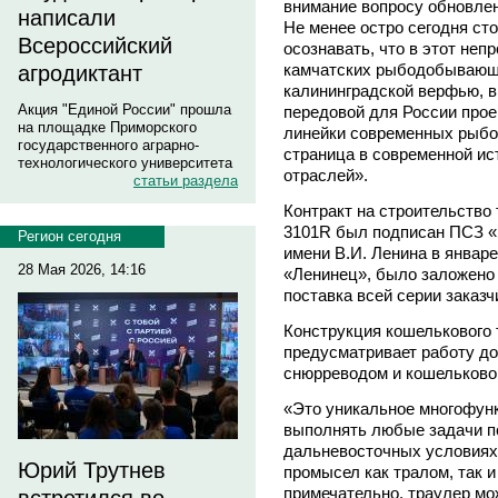
внимание вопросу обновле
написали
Не менее остро сегодня ст
Всероссийский
осознавать, что в этот неп
камчатских рыбодобывающи
агродиктант
калининградской верфью, в
Акция "Единой России" прошла
передовой для России прое
на площадке Приморского
линейки современных рыбо
государственного аграрно-
страница в современной ис
технологического университета
отраслей».
статьи раздела
Контракт на строительство
3101R был подписан ПСЗ «
Регион сегодня
имени В.И. Ленина в январе
28 Мая 2026, 14:16
«Ленинец», было заложено 
поставка всей серии заказч
Конструкция кошелькового
предусматривает работу до
снюрреводом и кошельково
«Это уникальное многофунк
выполнять любые задачи п
дальневосточных условиях
Юрий Трутнев
промысел как тралом, так и
примечательно, траулер мо