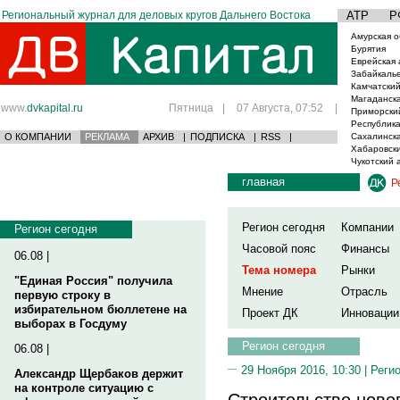
Региональный журнал для деловых кругов Дальнего Востока
АТР
Р
Амурская о
Бурятия
Еврейская 
Забайкаль
Камчатский
Магаданска
www.
dvkapital.ru
Пятница
|
07 Августа, 07:52
|
Приморски
Республика
О КОМПАНИИ
РЕКЛАМА
АРХИВ
|
ПОДПИСКА
|
RSS
|
Сахалинска
Хабаровски
Чукотский 
главная
Р
Регион сегодня
Компании
Регион сегодня
Часовой пояс
Финансы
06.08 |
Тема номера
Рынки
"Единая Россия" получила
Мнение
Отрасль
первую строку в
избирательном бюллетене на
Проект ДК
Инновации
выборах в Госдуму
Регион сегодня
06.08 |
29 Ноября 2016, 10:30 |
Реги
Александр Щербаков держит
на контроле ситуацию с
Строительство ново