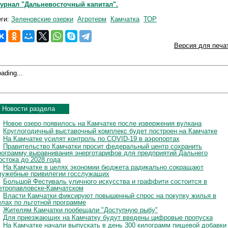
урнал "Дальневосточный капитал".
еги:
Зеленовские озерки
Агротерм
Камчатка
ТОР
Версия для печа
ading...
Новости раздела
Новое озеро появилось на Камчатке после извержения вулкана
Круглогодичный выставочный комплекс будет построен на Камчатке
На Камчатке усилят контроль по COVID-19 в аэропортах
Правительство Камчатки просит федеральный центр сохранить
рограмму выравнивания энерготарифов для предприятий Дальнего
остока до 2028 года
На Камчатке в целях экономии бюджета радикально сокращают
лужебные привилегии госслужащих
Большой Фестиваль уличного искусства и граффити состоится в
етропавловске-Камчатском
Власти Камчатки фиксируют повышенный спрос на покупку жилья в
елах по льготной программе
Жителям Камчатки пообещали "Доступную рыбу"
Для приезжающих на Камчатку будут введены цифровые пропуска
На Камчатке начали выпускать в день 300 килограмм пищевой добавки