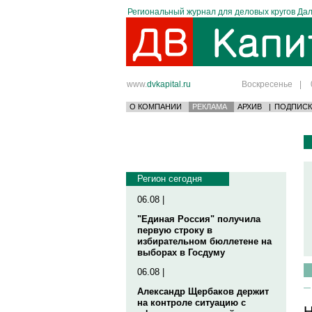
Региональный журнал для деловых кругов Дал
www.
dvkapital.ru
Воскресенье
|
О КОМПАНИИ
РЕКЛАМА
АРХИВ
|
ПОДПИСК
Регион сегодня
06.08 |
"Единая Россия" получила
первую строку в
избирательном бюллетене на
выборах в Госдуму
06.08 |
Александр Щербаков держит
на контроле ситуацию с
Н