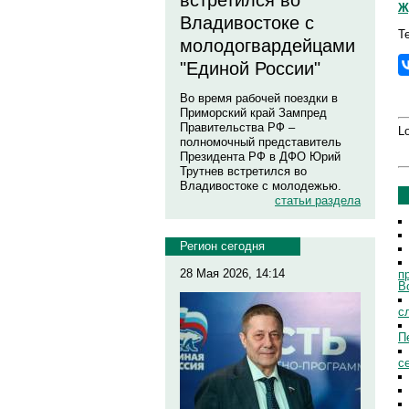
встретился во
Ж
Владивостоке с
Т
молодогвардейцами
"Единой России"
Во время рабочей поездки в
Приморский край Зампред
Правительства РФ –
Lo
полномочный представитель
Президента РФ в ДФО Юрий
Трутнев встретился во
Владивостоке с молодежью.
статьи раздела
Регион сегодня
28 Мая 2026, 14:14
п
В
с
П
с