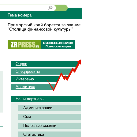
Тема номера
Приморский край борется за звание
"Столица финансовой культуры"
Опрос
Спецпроекты
Интервью
Аналитика
Наши партнеры
Администрации
Сми
Полезные ссылки
Статистика