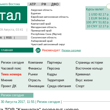
ьнего Востока
АТР
РФ
ДФО
Курсы валют
Амурская область
Бурятия
1 USD
82.17 р.
Еврейская автономная область
1 EUR
94.84 р.
Забайкалье
100 JPY
51.82 р.
Камчатский край
10 CNY
12.17 р.
Магаданская область
09 Августа, 03:41
|
Приморский край
Республика Саха (Якутия)
А
|
RSS
|
Сахалинская область
Хабаровский край
Чукотский автономный округ
главная
Рекомендует:
Регион сегодня
Регион сегодня
Компании
Партнеры
Страницы истории
Часовой пояс
Финансы
Персона
Восточное кольцо
Тема номера
Рынки
Кадры
Криминал
Мнение
Отрасль
Территория
Вкус жизни
Проект ДК
Инновации
Среда обитания
Спорт
Регион сегодня
30 Августа 2017, 11:55 |
Регион сегодня
|
а ТОР "Камчатка" возведут новую