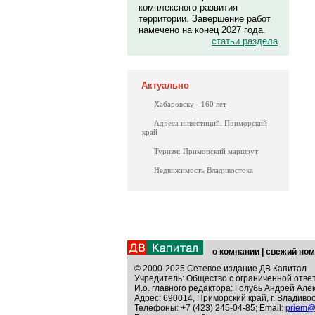
комплексного развития
территории. Завершение работ
намечено на конец 2027 года.
статьи раздела
Актуально
Хабаровску - 160 лет
Адреса инвестиций. Приморский
край
Туризм: Приморский маршрут
Недвижимость Владивостока
о компании
|
свежий ном
© 2000-2025 Сетевое издание ДВ Капитал
Учредитель: Общество с ограниченной отве
И.о. главного редактора: Голубь Андрей Але
Адрес: 690014, Приморский край, г. Владивос
Телефоны: +7 (423) 245-04-85; Email:
priem@