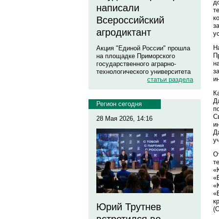
д
написали
т
к
Всероссийский
з
агродиктант
у
Н
Акция "Единой России" прошла
П
на площадке Приморского
н
государственного аграрно-
з
технологического университета
и
статьи раздела
К
Д
Регион сегодня
п
С
28 Мая 2026, 14:16
и
Д
у
О
т
«
«
«
«
к
Юрий Трутнев
(