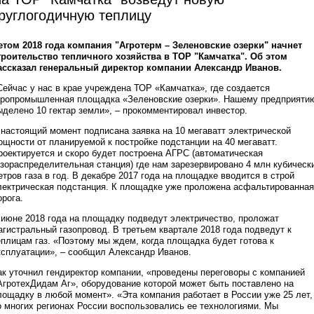
руглогодичную теплицу
етом 2018 года компания "Агротерм – Зеленовские озерки" начнет
троительство тепличного хозяйства в ТОР "Камчатка". Об этом
ассказал генеральный директор компании Александр Иванов.
Сейчас у нас в крае учреждена ТОР «Камчатка», где создается
гропромышленная площадка «Зеленовские озерки». Нашему предприяти
ыделено 10 гектар земли», – прокомментировал инвестор.
 настоящий момент подписана заявка на 10 мегаватт электрической
ощности от планируемой к постройке подстанции на 40 мегаватт.
роектируется и скоро будет построена АГРС (автоматическая
азораспределительная станция) где нам зарезервировано 4 млн кубическ
етров газа в год. В декабре 2017 года на площадке вводится в строй
лектрическая подстанция. К площадке уже проложена асфальтированная
орога.
 июне 2018 года на площадку подведут электричество, проложат
агистральный газопровод. В третьем квартале 2018 года подведут к
еплицам газ. «Поэтому мы ждем, когда площадка будет готова к
ксплуатации», – сообщил Александр Иванов.
ак уточнил гендиректор компании, «проведены переговоры с компанией
АгротехДидам Аг», оборудование которой может быть поставлено на
лощадку в любой момент». «Эта компания работает в России уже 25 лет,
о многих регионах России воспользовались ее технологиями. Мы