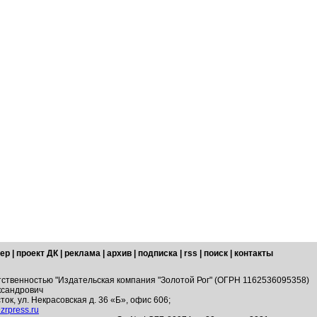
ер
|
проект ДК
|
реклама
|
архив
|
подписка
|
rss
|
поиск
|
контакты
тственностью "Издательская компания "Золотой Рог" (ОГРН 1162536095358)
ксандрович
ток, ул. Некрасовская д. 36 «Б», офис 606;
zrpress.ru