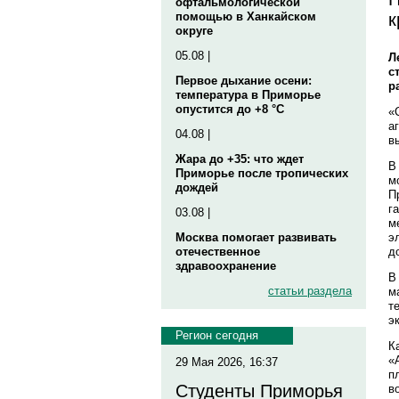
офтальмологической
к
помощью в Ханкайском
округе
05.08 |
Л
с
Первое дыхание осени:
р
температура в Приморье
опустится до +8 °C
«
а
04.08 |
в
Жара до +35: что ждет
В
Приморье после тропических
м
дождей
П
г
03.08 |
м
э
Москва помогает развивать
д
отечественное
здравоохранение
В
статьи раздела
м
т
э
Регион сегодня
К
«
29 Мая 2026, 16:37
п
Студенты Приморья
в