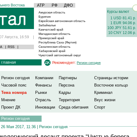
ьнего Востока
АТР
РФ
ДФО
Курсы валют
Амурская область
Бурятия
1 USD
81.41 р.
Еврейская автономная область
1 EUR
94.06 р.
Забайкалье
100 JPY
51.61 р.
Камчатский край
10 CNY
12.06 р.
Магаданская область
07 Августа, 16:59
|
Приморский край
Республика Саха (Якутия)
А
|
RSS
|
Сахалинская область
Хабаровский край
Чукотский автономный округ
главная
Рекомендует:
Регион сегодня
Регион сегодня
Компании
Партнеры
Страницы истории
Часовой пояс
Финансы
Персона
Восточное кольцо
Тема номера
Рынки
Кадры
Криминал
Мнение
Отрасль
Территория
Вкус жизни
Проект ДК
Инновации
Среда обитания
Спорт
Регион сегодня
26 Мая 2017, 11:36 |
Регион сегодня
кологический десант проекта "Чистые берега