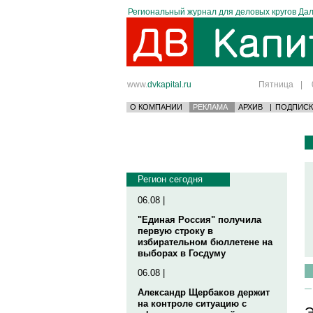
Региональный журнал для деловых кругов Дал
www.
dvkapital.ru
Пятница
|
О КОМПАНИИ
РЕКЛАМА
АРХИВ
|
ПОДПИСК
Регион сегодня
06.08 |
"Единая Россия" получила
первую строку в
избирательном бюллетене на
выборах в Госдуму
06.08 |
Александр Щербаков держит
на контроле ситуацию с
Э