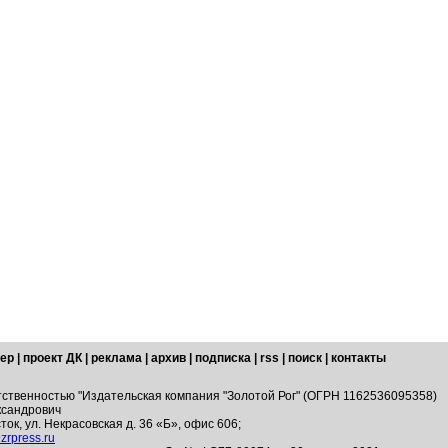
ер
|
проект ДК
|
реклама
|
архив
|
подписка
|
rss
|
поиск
|
контакты
тственностью "Издательская компания "Золотой Рог" (ОГРН 1162536095358)
ксандрович
ток, ул. Некрасовская д. 36 «Б», офис 606;
zrpress.ru