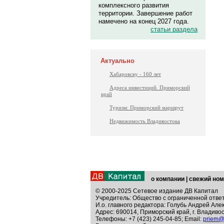
комплексного развития
территории. Завершение работ
намечено на конец 2027 года.
статьи раздела
Актуально
Хабаровску - 160 лет
Адреса инвестиций. Приморский
край
Туризм: Приморский маршрут
Недвижимость Владивостока
о компании
|
свежий ном
© 2000-2025 Сетевое издание ДВ Капитал
Учредитель: Общество с ограниченной отве
И.о. главного редактора: Голубь Андрей Але
Адрес: 690014, Приморский край, г. Владивос
Телефоны: +7 (423) 245-04-85; Email:
priem@