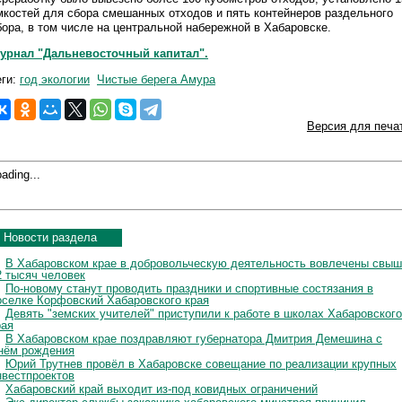
мкостей для сбора смешанных отходов и пять контейнеров раздельного
бора, в том числе на центральной набережной в Хабаровске.
урнал "Дальневосточный капитал".
еги:
год экологии
Чистые берега Амура
Версия для печа
ading...
Новости раздела
В Хабаровском крае в добровольческую деятельность вовлечены свы
2 тысяч человек
По-новому станут проводить праздники и спортивные состязания в
оселке Корфовский Хабаровского края
Девять "земских учителей" приступили к работе в школах Хабаровского
рая
В Хабаровском крае поздравляют губернатора Дмитрия Демешина с
нём рождения
Юрий Трутнев провёл в Хабаровске совещание по реализации крупных
нвестпроектов
Хабаровский край выходит из-под ковидных ограничений