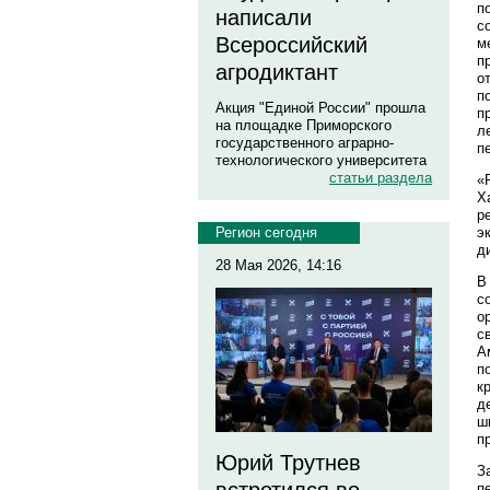
п
написали
с
Всероссийский
м
п
агродиктант
о
п
Акция "Единой России" прошла
п
на площадке Приморского
л
государственного аграрно-
п
технологического университета
статьи раздела
«
Х
р
э
Регион сегодня
д
28 Мая 2026, 14:16
В
с
о
с
А
п
к
д
ш
п
Юрий Трутнев
З
п