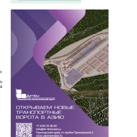
и
ть
га