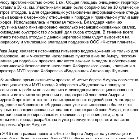
олосу протяженностью около 1 км. Общая площадь очищенной территор
оставила 30 кв. км. Участниками акции было собрано более 10 кубически
етров отходов, а для отдыхающих установлены информационные стенды
ризывающие к бережному отношению к природе и правильной утилизаци
тходов. Использовалась и тяжелая техника. Благодаря наличию
огрузчика было ликвидировано несколько несанкционированных свалок,
роизведено обустройство локаций для сбора отходов. В течение всего
етнего периода отходы с данной береговой зоны будут вывозится на
ереработку и утилизацию благодаря поддержке ООО «Чистая планета».
Река Амур является источником питьевого водоснабжения не только для
абаровска, но и множества населенных пунктов вниз по Амуру, поэтому
еализация подобных проектов является важным вкладом в обеспечение
кологической безопасности населения Хабаровского края», - заявил и.о.
иректора МУП города Хабаровска «Водоканал» Александр Шумилин.
 ближайшее время активисты проекта «Чистые берега Амура» совместно
о специалистами МУП города Хабаровска «Водоканал» планируют
рганизовать работы по выявлению и ликвидации несанкционированных
валок и источников загрязнения в водоохраной зоне реки Амура и
мурской протоки, а так же в санитарных зонах водозаборов. Благодаря
оддержке хабаровского «Водоканала» уже ликвидировано более пяти
рупных несанкционированных свалок в водоохраной зоне Амура, выявле
есятки несанкционированных источников загрязнения реки, а для
кольников города разработана и уже реализуется просветительская
рограмма «Уроки Амура».
а 2016 год в рамках проекта «Чистые берега Амура» на утилизацию и
ереработку было вывезено более 100 кубометров отходов, установлено 1