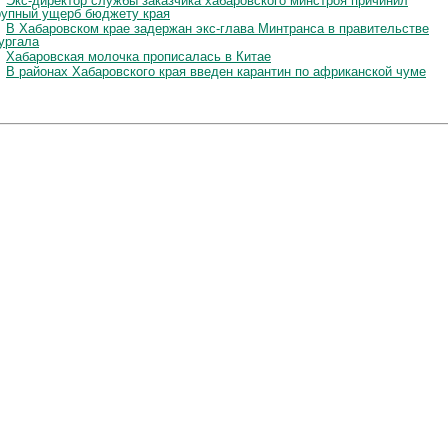
Экс-директор службы заказчика хабаровского минстроя причинил
рупный ущерб бюджету края
В Хабаровском крае задержан экс-глава Минтранса в правительстве
ургала
Хабаровская молочка прописалась в Китае
В районах Хабаровского края введен карантин по африканской чуме