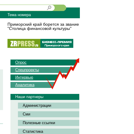
Тема номера
Приморский край борется за звание
"Столица финансовой культуры"
Опрос
Спецпроекты
Интервью
Аналитика
Наши партнеры
Администрации
Сми
Полезные ссылки
Статистика