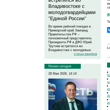
встретился во
е
Владивостоке с
с
молодогвардейцами
Ж
"Единой России"
Т
Во время рабочей поездки в
Приморский край Зампред
Правительства РФ –
полномочный представитель
Президента РФ в ДФО Юрий
Трутнев встретился во
Lo
Владивостоке с молодежью.
статьи раздела
Регион сегодня
28 Мая 2026, 14:14
9
п
к
Д
и