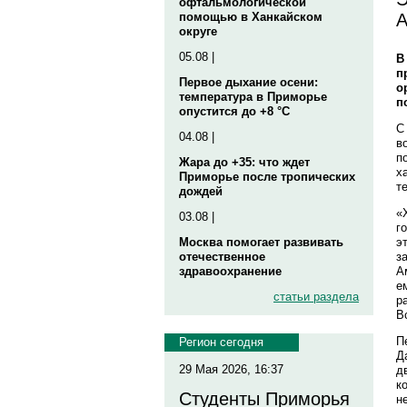
офтальмологической
А
помощью в Ханкайском
округе
05.08 |
В
п
Первое дыхание осени:
о
температура в Приморье
п
опустится до +8 °C
С
04.08 |
в
п
Жара до +35: что ждет
х
Приморье после тропических
т
дождей
«
03.08 |
г
э
Москва помогает развивать
з
отечественное
А
здравоохранение
е
статьи раздела
р
В
П
Регион сегодня
Д
29 Мая 2026, 16:37
д
к
Студенты Приморья
н