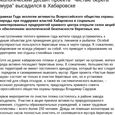
мура" высадился в Хабаровске
 рамках Года экологии активисты Всероссийского общества охраны
рироды при поддержке властей Хабаровска и социально
риентированных предприятий краевого центра открыли сезон акций
о обеспечению экологической безопасности береговых зон.
 наступлением теплого времени года жители города устремились к
одным объектам для проведения досуга, пикников и рыбалки. Особой
опулярностью пользуются береговые зоны в черте города. К сожалению,
абаровчане не всегда убирают за собой, что приводит к образованию на
ерриториях зон отдыха стихийных свалок.
Хотя на диких хабаровских пляжах и действует запрет на купание, жител
орода активно посещают береговые зоны. К сожалению, большинство из
тих территорий не имеют постоянного арендатора, который бы мог следи
а порядком и своевременно вывозить мусор. Идея проекта «Чистые бере
мура» состоит не только в очистке береговых зон, но и установке
мкостей для сбора отходов, а также их систематического вывоза», -
ассказал руководитель проекта, председатель краевого совета
сероссийского общества охраны природы Владимир Сидоров.
ервое мероприятие по очистке пляжа состоялось в районе завода
альдизель. Участие в акции приняли активисты природоохранного
вижения, студенты образовательных учреждений, а также трудовые
оллективы – всего более 150 человек. Дождь не помешал волонтерам за
есколько часов полностью очистить от скопившегося мусора береговую