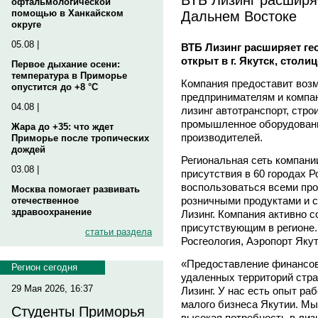
офтальмологической
Дальнем Востоке
помощью в Ханкайском
округе
05.08 |
ВТБ Лизинг расширяет ге
открыт в г. Якутск, столи
Первое дыхание осени:
температура в Приморье
Компания предоставит воз
опустится до +8 °C
предпринимателям и компан
04.08 |
лизинг автотранспорт, стро
промышленное оборудовани
Жара до +35: что ждет
производителей.
Приморье после тропических
дождей
Региональная сеть компани
03.08 |
присутствия в 60 городах Р
воспользоваться всеми пр
Москва помогает развивать
розничными продуктами и 
отечественное
здравоохранение
Лизинг. Компания активно 
присутствующим в регионе.
статьи раздела
Росгеология, Аэропорт Якут
«Предоставление финансов
Регион сегодня
удаленных территорий стр
29 Мая 2026, 16:37
Лизинг. У нас есть опыт ра
малого бизнеса Якутии. Мы 
Студенты Приморья
высокая потребность в лизи