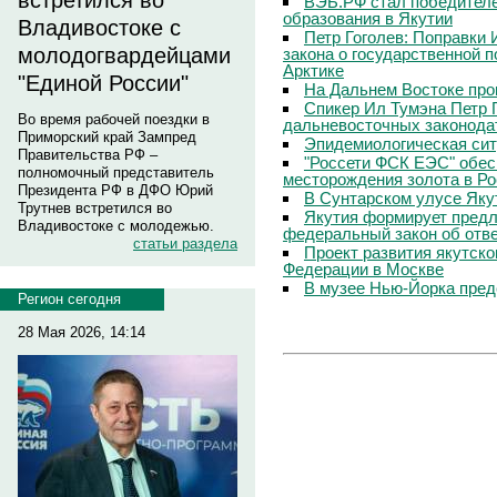
встретился во
ВЭБ.РФ стал победителе
образования в Якутии
Владивостоке с
Петр Гоголев: Поправки 
молодогвардейцами
закона о государственной 
Арктике
"Единой России"
На Дальнем Востоке про
Спикер Ил Тумэна Петр 
Во время рабочей поездки в
дальневосточных законода
Приморский край Зампред
Эпидемиологическая сит
Правительства РФ –
"Россети ФСК ЕЭС" обес
полномочный представитель
месторождения золота в Р
Президента РФ в ДФО Юрий
В Сунтарском улусе Яку
Трутнев встретился во
Якутия формирует предл
Владивостоке с молодежью.
федеральный закон об отв
статьи раздела
Проект развития якутско
Федерации в Москве
В музее Нью-Йорка пред
Регион сегодня
28 Мая 2026, 14:14