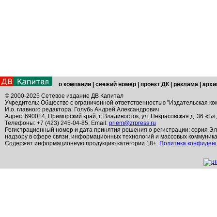
о компании
|
свежий номер
|
проект ДК
|
реклама
|
архи
© 2000-2025 Сетевое издание ДВ Капитал
Учредитель: Общество с ограниченной ответственностью "Издательская ко
И.о. главного редактора: Голубь Андрей Александрович
Адрес: 690014, Приморский край, г. Владивосток, ул. Некрасовская д. 36 «Б»
Телефоны: +7 (423) 245-04-85; Email:
priem@zrpress.ru
Регистрационный номер и дата принятия решения о регистрации: серия Эл
надзору в сфере связи, информационных технологий и массовых коммуник
Содержит информационную продукцию категории 18+.
Политика конфиден