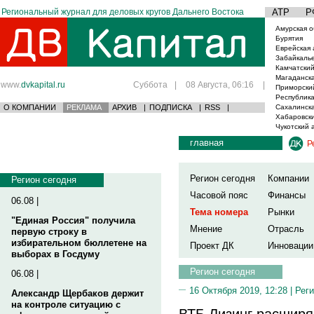
Региональный журнал для деловых кругов Дальнего Востока
АТР
Р
Амурская о
Бурятия
Еврейская 
Забайкаль
Камчатский
Магаданска
www.
dvkapital.ru
Суббота
|
08 Августа, 06:16
|
Приморски
Республика
О КОМПАНИИ
РЕКЛАМА
АРХИВ
|
ПОДПИСКА
|
RSS
|
Сахалинска
Хабаровски
Чукотский 
главная
Р
Регион сегодня
Компании
Регион сегодня
Часовой пояс
Финансы
06.08 |
Тема номера
Рынки
"Единая Россия" получила
Мнение
Отрасль
первую строку в
избирательном бюллетене на
Проект ДК
Инновации
выборах в Госдуму
Регион сегодня
06.08 |
16 Октября 2019, 12:28 |
Реги
Александр Щербаков держит
на контроле ситуацию с
ВТБ Лизинг расширя