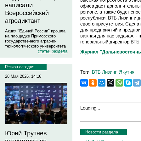
написали
офиса даст дополнительный
регионе, а также будет сп
Всероссийский
республики. ВТБ Лизинг и 
агродиктант
своего присутствия. Сдела
для предприятий и предпри
Акция "Единой России" прошла
важная для нас задача», -
на площадке Приморского
государственного аграрно-
генеральный директор ВТБ 
технологического университета
статьи раздела
Журнал "Дальневосточны
Регион сегодня
Теги:
ВТБ Лизинг
Якутия
28 Мая 2026, 14:16
Loading...
Новости раздела
Юрий Трутнев