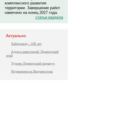
комплексного развития
территории. Завершение работ
намечено на конец 2027 года.
статьи раздела
Актуально
Хабаровску - 160 лет
Адреса инвестиций. Приморский
край
Туризм: Приморский маршрут
Недвижимость Владивостока