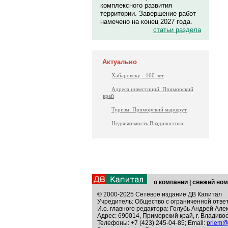
комплексного развития
территории. Завершение работ
намечено на конец 2027 года.
статьи раздела
Актуально
Хабаровску - 160 лет
Адреса инвестиций. Приморский
край
Туризм: Приморский маршрут
Недвижимость Владивостока
о компании
|
свежий ном
© 2000-2025 Сетевое издание ДВ Капитал
Учредитель: Общество с ограниченной отве
И.о. главного редактора: Голубь Андрей Але
Адрес: 690014, Приморский край, г. Владивос
Телефоны: +7 (423) 245-04-85; Email:
priem@