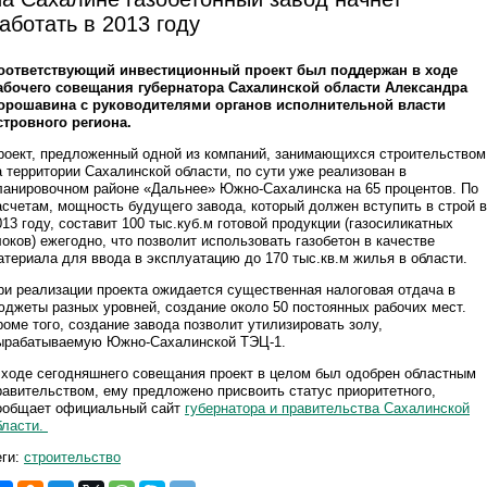
аботать в 2013 году
оответствующий инвестиционный проект был поддержан в ходе
абочего совещания губернатора Сахалинской области Александра
орошавина с руководителями органов исполнительной власти
стровного региона.
роект, предложенный одной из компаний, занимающихся строительством
а территории Сахалинской области, по сути уже реализован в
ланировочном районе «Дальнее» Южно-Сахалинска на 65 процентов. По
асчетам, мощность будущего завода, который должен вступить в строй в
013 году, составит 100 тыс.куб.м готовой продукции (газосиликатных
локов) ежегодно, что позволит использовать газобетон в качестве
атериала для ввода в эксплуатацию до 170 тыс.кв.м жилья в области.
ри реализации проекта ожидается существенная налоговая отдача в
юджеты разных уровней, создание около 50 постоянных рабочих мест.
роме того, создание завода позволит утилизировать золу,
ырабатываемую Южно-Сахалинской ТЭЦ-1.
 ходе сегодняшнего совещания проект в целом был одобрен областным
равительством, ему предложено присвоить статус приоритетного,
ообщает официальный сайт
губернатора и правительства Сахалинской
бласти.
еги:
строительство