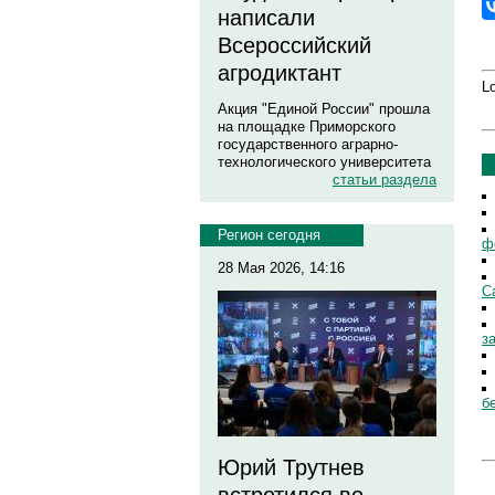
написали
Всероссийский
агродиктант
Lo
Акция "Единой России" прошла
на площадке Приморского
государственного аграрно-
технологического университета
статьи раздела
Регион сегодня
ф
28 Мая 2026, 14:16
С
з
б
Юрий Трутнев