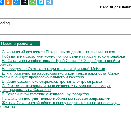
Версия для печа
ading...
Новости раздела
Сахалинский бизнесмен Пекарь начал давать показания на коллег
Побывать на Сахалине можно по программе туристического кешбэка
На Сахалине кинофестиваль "Край Света 2020" пройдет в особом
ормате
На побережье Охотского моря открыли "филиал" Майами
Для строительства аэровокзального комплекса аэропорта Южно-
ахалинска ищут профессионального инвестора
В Южно-Сахалинске открылась третья электрозаправка
Со 2 июля автомобили и пиво бизнесмены больше не смогут
адекларировать на Сахалине
В Сахалинской таможне сменилось руководство
На Сахалин поступят новые мобильные газовые заправщики
Жители Сахалинской области смогут сдать тесты на коронавирус
есплатно