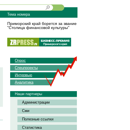
Тема номера
Приморский край борется за звание
"Столица финансовой культуры"
Опрос
Спецпроекты
Интервью
Аналитика
Наши партнеры
Администрации
Сми
Полезные ссылки
Статистика