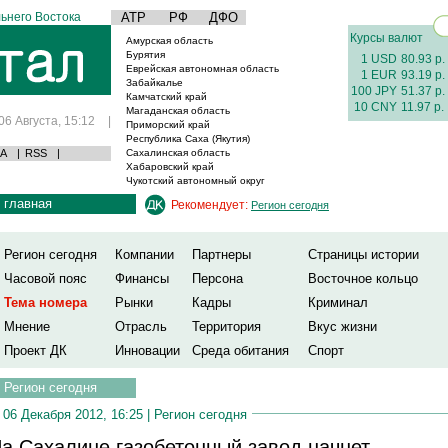
ьнего Востока
АТР
РФ
ДФО
Курсы валют
Амурская область
Бурятия
1 USD
80.93 р.
Еврейская автономная область
1 EUR
93.19 р.
Забайкалье
100 JPY
51.37 р.
Камчатский край
10 CNY
11.97 р.
Магаданская область
06 Августа, 15:12
|
Приморский край
Республика Саха (Якутия)
А
|
RSS
|
Сахалинская область
Хабаровский край
Чукотский автономный округ
главная
Рекомендует:
Регион сегодня
Регион сегодня
Компании
Партнеры
Страницы истории
Часовой пояс
Финансы
Персона
Восточное кольцо
Тема номера
Рынки
Кадры
Криминал
Мнение
Отрасль
Территория
Вкус жизни
Проект ДК
Инновации
Среда обитания
Спорт
Регион сегодня
06 Декабря 2012, 16:25 |
Регион сегодня
а Сахалине газобетонный завод начнет