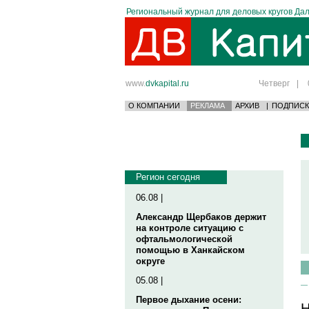
Региональный журнал для деловых кругов Дал
www.
dvkapital.ru
Четверг
|
О КОМПАНИИ
РЕКЛАМА
АРХИВ
|
ПОДПИСК
Регион сегодня
06.08 |
Александр Щербаков держит
на контроле ситуацию с
офтальмологической
помощью в Ханкайском
округе
05.08 |
Первое дыхание осени:
Н