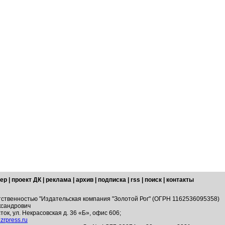
ер
|
проект ДК
|
реклама
|
архив
|
подписка
|
rss
|
поиск
|
контакты
тственностью "Издательская компания "Золотой Рог" (ОГРН 1162536095358)
ксандрович
ток, ул. Некрасовская д. 36 «Б», офис 606;
zrpress.ru