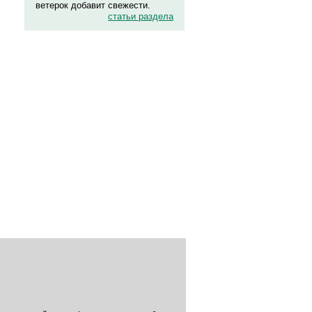
ветерок добавит свежести.
статьи раздела