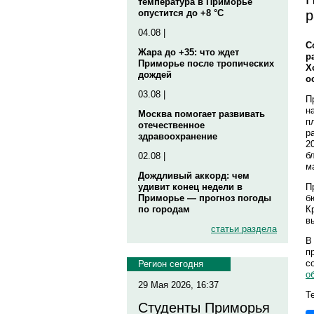
температура в Приморье
р
опустится до +8 °C
04.08 |
С
Жара до +35: что ждет
р
Приморье после тропических
Х
дождей
о
03.08 |
П
н
Москва помогает развивать
п
отечественное
р
здравоохранение
2
б
02.08 |
м
Дождливый аккорд: чем
П
удивит конец недели в
б
Приморье — прогноз погоды
К
по городам
в
статьи раздела
В
п
с
Регион сегодня
о
29 Мая 2026, 16:37
Т
Студенты Приморья