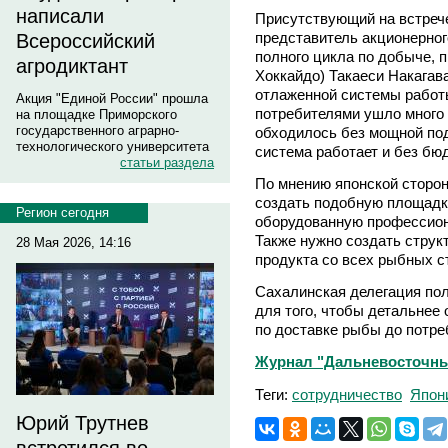
написали
Присутствующий на встреч
представитель акционерног
Всероссийский
полного цикла по добыче, 
агродиктант
Хоккайдо) Такаеси Накагава
отлаженной системы рабо
Акция "Единой России" прошла
потребителями ушло много 
на площадке Приморского
государственного аграрно-
обходилось без мощной под
технологического университета
система работает и без бю
статьи раздела
По мнению японской сторон
создать подобную площадк
Регион сегодня
оборудованную профессио
Также нужно создать струк
28 Мая 2026, 14:16
продукта со всех рыбных с
Сахалинская делегация по
для того, чтобы детальнее 
по доставке рыбы до потре
Журнал "Дальневосточны
Теги:
сотрудничество
Япон
Юрий Трутнев