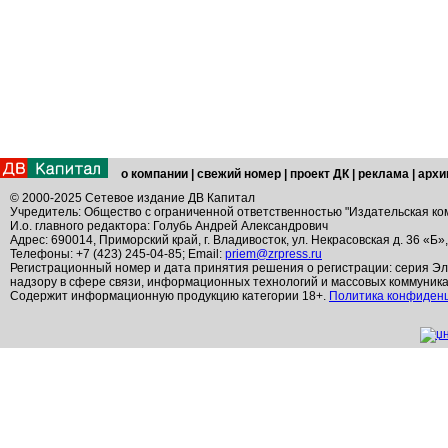
о компании
|
свежий номер
|
проект ДК
|
реклама
|
архи
© 2000-2025 Сетевое издание ДВ Капитал
Учредитель: Общество с ограниченной ответственностью "Издательская ко
И.о. главного редактора: Голубь Андрей Александрович
Адрес: 690014, Приморский край, г. Владивосток, ул. Некрасовская д. 36 «Б»
Телефоны: +7 (423) 245-04-85; Email:
priem@zrpress.ru
Регистрационный номер и дата принятия решения о регистрации: серия Эл
надзору в сфере связи, информационных технологий и массовых коммуник
Содержит информационную продукцию категории 18+.
Политика конфиден