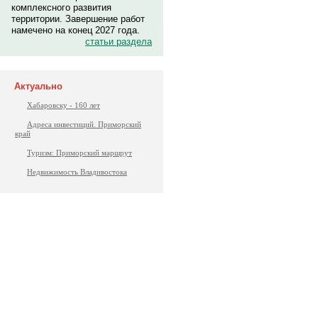
комплексного развития
территории. Завершение работ
намечено на конец 2027 года.
статьи раздела
Актуально
Хабаровску - 160 лет
Адреса инвестиций. Приморский
край
Туризм: Приморский маршрут
Недвижимость Владивостока