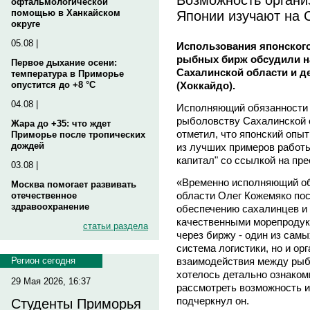
офтальмологической
Японии изучают на 
помощью в Ханкайском
округе
05.08 |
Использования японского
рыбных бирж обсудили н
Первое дыхание осени:
Сахалинской области и де
температура в Приморье
(Хоккайдо).
опустится до +8 °C
04.08 |
Исполняющий обязанности 
рыболовству Сахалинской о
Жара до +35: что ждет
отметил, что японский опы
Приморье после тропических
дождей
из лучших примеров работ
капитал" со ссылкой на пр
03.08 |
«Временно исполняющий об
Москва помогает развивать
области Олег Кожемяко пос
отечественное
здравоохранение
обеспечению сахалинцев и 
качественными морепродук
статьи раздела
через биржу - один из сам
система логистики, но и о
взаимодействия между рыб
Регион сегодня
хотелось детально ознаком
29 Мая 2026, 16:37
рассмотреть возможность и
подчеркнул он.
Студенты Приморья