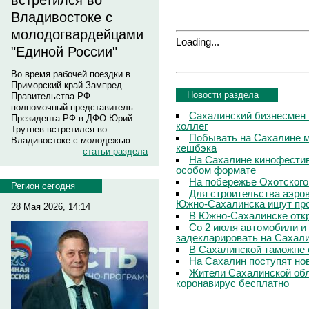
встретился во
Владивостоке с
молодогвардейцами
Loading...
"Единой России"
Во время рабочей поездки в
Приморский край Зампред
Новости раздела
Правительства РФ –
полномочный представитель
Сахалинский бизнесмен 
Президента РФ в ДФО Юрий
коллег
Трутнев встретился во
Побывать на Сахалине м
Владивостоке с молодежью.
кешбэка
статьи раздела
На Сахалине кинофестив
особом формате
На побережье Охотского
Регион сегодня
Для строительства аэро
Южно-Сахалинска ищут про
28 Мая 2026, 14:14
В Южно-Сахалинске откр
Со 2 июля автомобили и
задекларировать на Сахал
В Сахалинской таможне 
На Сахалин поступят но
Жители Сахалинской обл
коронавирус бесплатно