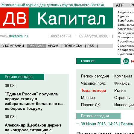
Региональный журнал для деловых кругов Дальнего Востока
АТР
Р
Амурская о
Бурятия
Еврейская 
Забайкаль
Камчатский
Магаданска
www.
dvkapital.ru
Воскресенье
|
09 Августа, 09:00
|
Приморски
Республика
О КОМПАНИИ
РЕКЛАМА
АРХИВ
|
ПОДПИСКА
|
RSS
|
Сахалинска
Хабаровски
Чукотский 
главная
Р
Регион сегодня
Компании
Регион сегодня
Часовой пояс
Финансы
06.08 |
Тема номера
Рынки
"Единая Россия" получила
Мнение
Отрасль
первую строку в
избирательном бюллетене на
Проект ДК
Инновации
выборах в Госдуму
Регион сегодня
06.08 |
08 Июня 2015, 14:25 |
Регион
Александр Щербаков держит
на контроле ситуацию с
Возможность органи