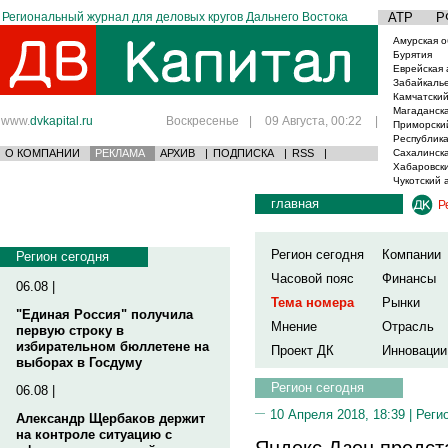
Региональный журнал для деловых кругов Дальнего Востока
АТР
Р
Амурская о
Бурятия
Еврейская 
Забайкаль
Камчатский
Магаданска
www.
dvkapital.ru
Воскресенье
|
09 Августа, 00:22
|
Приморски
Республика
О КОМПАНИИ
РЕКЛАМА
АРХИВ
|
ПОДПИСКА
|
RSS
|
Сахалинска
Хабаровски
Чукотский 
главная
Р
Регион сегодня
Компании
Регион сегодня
Часовой пояс
Финансы
06.08 |
Тема номера
Рынки
"Единая Россия" получила
Мнение
Отрасль
первую строку в
избирательном бюллетене на
Проект ДК
Инновации
выборах в Госдуму
Регион сегодня
06.08 |
10 Апреля 2018, 18:39 |
Реги
Александр Щербаков держит
на контроле ситуацию с
Яндекс.Дзен предст