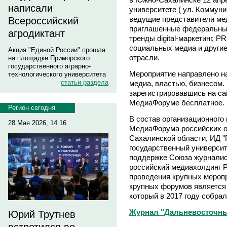
написали
университете ( ул. Коммуни
ведущие представители ме
Всероссийский
приглашенные федеральны
агродиктант
тренды digital-маркетинг, 
социальных медиа и другие
Акция "Единой России" прошла
отрасли.
на площадке Приморского
государственного аграрно-
Мероприятие направлено н
технологического университета
статьи раздела
медиа, властью, бизнесом.
зарегистрировавшись на с
МедиаФоруме бесплатное.
Регион сегодня
В состав организационного
28 Мая 2026, 14:16
МедиаФорума российских о
Сахалинской области, ИД "
государственный университ
поддержке Союза журналис
российский медиахолдинг P
проведения крупных мероп
крупных форумов является
который в 2017 году собрал
Журнал "Дальневосточны
Юрий Трутнев