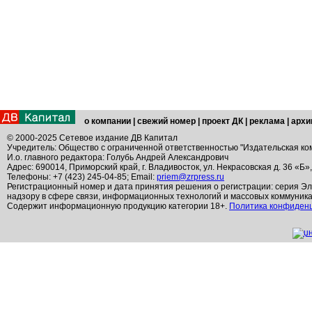
о компании
|
свежий номер
|
проект ДК
|
реклама
|
архи
© 2000-2025 Сетевое издание ДВ Капитал
Учредитель: Общество с ограниченной ответственностью "Издательская ко
И.о. главного редактора: Голубь Андрей Александрович
Адрес: 690014, Приморский край, г. Владивосток, ул. Некрасовская д. 36 «Б»
Телефоны: +7 (423) 245-04-85; Email:
priem@zrpress.ru
Регистрационный номер и дата принятия решения о регистрации: серия Эл
надзору в сфере связи, информационных технологий и массовых коммуник
Содержит информационную продукцию категории 18+.
Политика конфиден