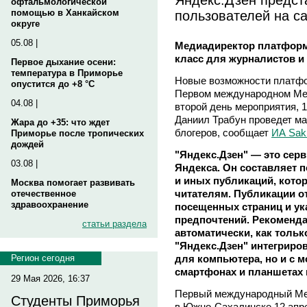
офтальмологической
пользователей на 
помощью в Ханкайском
округе
05.08 |
Медиадиректор платформ
класс для журналистов и
Первое дыхание осени:
температура в Приморье
Новые возможности платфо
опустится до +8 °C
Первом международном Мед
04.08 |
второй день мероприятия, 
Даниил Трабун проведет ма
Жара до +35: что ждет
блогеров, сообщает
ИА Sakh
Приморье после тропических
дождей
"Яндекс.Дзен" — это сер
03.08 |
Яндекса. Он составляет п
и иных публикаций, кото
Москва помогает развивать
читателям. Публикации о
отечественное
здравоохранение
посещенных страниц и у
предпочтений. Рекоменда
статьи раздела
автоматически, как тольк
"Яндекс.Дзен" интегриров
для компьютера, но и с 
Регион сегодня
смартфонах и планшетах н
29 Мая 2026, 16:37
Первый международный Ме
Студенты Приморья
в Южно-Сахалинске 12 апр