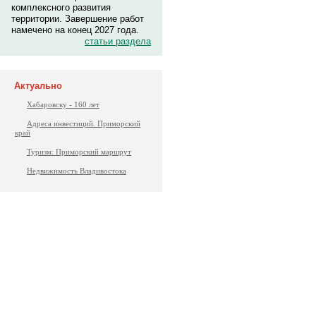
комплексного развития
территории. Завершение работ
намечено на конец 2027 года.
статьи раздела
Актуально
Хабаровску - 160 лет
Адреса инвестиций. Приморский
край
Туризм: Приморский маршрут
Недвижимость Владивостока