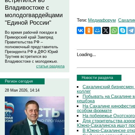
встретился во
Владивостоке с
молодогвардейцами
Теги:
Медиафорум
Сахали
"Единой России"
Во время рабочей поездки в
Приморский край Зампред
Правительства РФ –
полномочный представитель
Президента РФ в ДФО Юрий
Loading...
Трутнев встретился во
Владивостоке с молодежью.
статьи раздела
Новости раздела
Регион сегодня
Сахалинский бизнесмен 
28 Мая 2026, 14:14
коллег
Побывать на Сахалине м
кешбэка
На Сахалине кинофестив
особом формате
На побережье Охотского
Для строительства аэро
Южно-Сахалинска ищут про
В Южно-Сахалинске откр