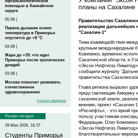
офтальмологической
планы на Сахалине
помощью в Ханкайском
округе
05.08 |
Правительство Сахалинск
реализации дальнейших н
Первое дыхание осени:
"Сахалин-1"
температура в Приморье
опустится до +8 °C
Тема взаимодействия между
04.08 |
крупным международным би
Кожемяко, временно испол
Жара до +35: что ждет
Сахалинской области, и Уэ
Приморье после тропических
дождей
«Эксон Нефтегаз Лимитед»,
сообщили журналу "Дальне
03.08 |
правительства Сахалинской
Москва помогает развивать
Глава региона выразил удо
отечественное
здравоохранение
представляющие Америку и
сахалинской земле, реализ
статьи раздела
мнению, проект «Сахалин-1
«Роснефть», - это яркий пр
пользу участникам консорц
Регион сегодня
Федерации. Олег Кожемяко 
29 Мая 2026, 16:37
«Эксон Нефтегаз Лимитед» 
благотворительных меропри
Студенты Приморья