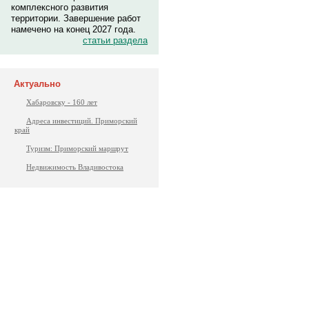
комплексного развития
территории. Завершение работ
намечено на конец 2027 года.
статьи раздела
Актуально
Хабаровску - 160 лет
Адреса инвестиций. Приморский
край
Туризм: Приморский маршрут
Недвижимость Владивостока