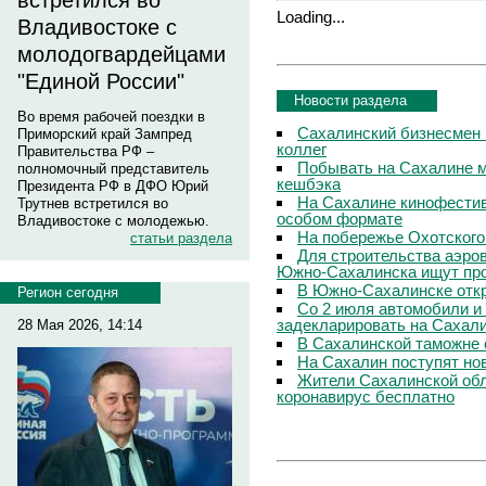
встретился во
Loading...
Владивостоке с
молодогвардейцами
"Единой России"
Новости раздела
Во время рабочей поездки в
Сахалинский бизнесмен 
Приморский край Зампред
коллег
Правительства РФ –
Побывать на Сахалине м
полномочный представитель
кешбэка
Президента РФ в ДФО Юрий
На Сахалине кинофестив
Трутнев встретился во
особом формате
Владивостоке с молодежью.
На побережье Охотского
статьи раздела
Для строительства аэро
Южно-Сахалинска ищут про
В Южно-Сахалинске откр
Регион сегодня
Со 2 июля автомобили и
задекларировать на Сахал
28 Мая 2026, 14:14
В Сахалинской таможне 
На Сахалин поступят но
Жители Сахалинской обл
коронавирус бесплатно