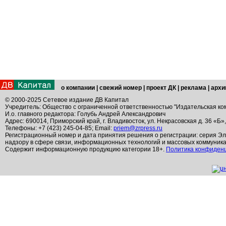
о компании
|
свежий номер
|
проект ДК
|
реклама
|
архи
© 2000-2025 Сетевое издание ДВ Капитал
Учредитель: Общество с ограниченной ответственностью "Издательская ко
И.о. главного редактора: Голубь Андрей Александрович
Адрес: 690014, Приморский край, г. Владивосток, ул. Некрасовская д. 36 «Б»
Телефоны: +7 (423) 245-04-85; Email:
priem@zrpress.ru
Регистрационный номер и дата принятия решения о регистрации: серия Эл
надзору в сфере связи, информационных технологий и массовых коммуник
Содержит информационную продукцию категории 18+.
Политика конфиден