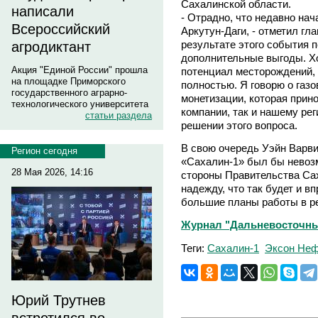
Сахалинской области.
написали
- Отрадно, что недавно на
Всероссийский
Аркутун-Даги, - отметил гл
результате этого события п
агродиктант
дополнительные выгоды. Х
Акция "Единой России" прошла
потенциал месторождений, 
на площадке Приморского
полностью. Я говорю о газ
государственного аграрно-
монетизации, которая прин
технологического университета
компании, так и нашему рег
статьи раздела
решении этого вопроса.
В свою очередь Уэйн Варвик
Регион сегодня
«Сахалин-1» был бы невоз
28 Мая 2026, 14:16
стороны Правительства Са
надежду, что так будет и в
большие планы работы в ре
Журнал "Дальневосточны
Теги:
Сахалин-1
Эксон Неф
Юрий Трутнев