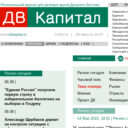
Региональный журнал для деловых кругов Дальнего Востока
АТР
Р
Амурская о
Бурятия
Еврейская 
Забайкаль
Камчатский
Магаданска
www.
dvkapital.ru
Суббота
|
08 Августа, 04:47
|
Приморски
Республика
О КОМПАНИИ
РЕКЛАМА
АРХИВ
|
ПОДПИСКА
|
RSS
|
Сахалинска
Хабаровски
Чукотский 
главная
Р
Регион сегодня
Компании
Регион сегодня
Часовой пояс
Финансы
06.08 |
Тема номера
Рынки
"Единая Россия" получила
Мнение
Отрасль
первую строку в
избирательном бюллетене на
Проект ДК
Инновации
выборах в Госдуму
Регион сегодня
06.08 |
14 Мая 2015, 19:01 |
Регион 
Александр Щербаков держит
на контроле ситуацию с
У компании "Эксон 