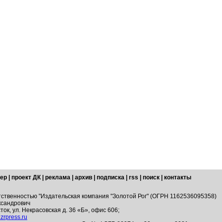
ер
|
проект ДК
|
реклама
|
архив
|
подписка
|
rss
|
поиск
|
контакты
тственностью "Издательская компания "Золотой Рог" (ОГРН 1162536095358)
ксандрович
ток, ул. Некрасовская д. 36 «Б», офис 606;
zrpress.ru