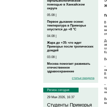
офтальмологической
ж
помощью в Ханкайском
округе
05.08 |
П
Первое дыхание осени:
В
температура в Приморье
м
опустится до +8 °C
м
о
04.08 |
Д
Жара до +35: что ждет
а
Приморье после тропических
п
дождей
К
03.08 |
В
Москва помогает развивать
–
отечественное
о
здравоохранение
В
п
статьи раздела
–
п
Регион сегодня
н
29 Мая 2026, 16:37
В
м
Студенты Приморья