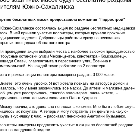
ителям Южно-Сахалинска
артию бесплатных масок предоставила компания "Гидрострой"
 Южно-Сахалинске состоялась акция по раздаче бесплатных медицинск
асок. В ней приняли участие волонтеры, которые вручали прохожим
едицинские изделия. Добровольцы работали сразу на нескольких
ткрытых площадках областного центра.
ля проведения акции выбрали места с наиболее высокой проходимостью
втобусные остановки близи Чехов-центра, кинотеатра «Комсомолец»,
лощади Славы, главпочтамта п пересечения улиц Есенина и
омсомольской. На каждой точке работали по 2 волонтера.
сего в рамках акции волонтеры намерены раздать 3 000 масок.
 Знаете, это очень удобно. Я вот хотела поехать на автобусе домой и
казалось, что у меня закончились все маски. До аптеки и магазина далек
 общем уже расстроилась, спасибо волонтерам, очень кстати, –
оделилась впечатлениями сахалинка Ольга Кудрина.
 Между прочим, это довольно неплохая экономия. Мне бы в любом случ
ришлось их покупать. А теперь я могу потратить эти деньги на какую-
ибудь вкусняшку к чаю, – рассказал пенсионер Анатолий Кузьменко.
олонтеры намерены продолжить участие в акции по бесплатной раздаче
асок на следующей неделе.