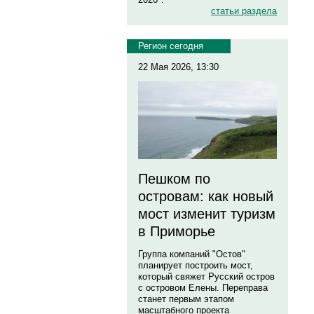
статьи раздела
Регион сегодня
22 Мая 2026, 13:30
Пешком по
островам: как новый
мост изменит туризм
в Приморье
Группа компаний "Остов"
планирует построить мост,
который свяжет Русский остров
с островом Елены. Переправа
станет первым этапом
масштабного проекта