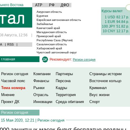
ьнего Востока
АТР
РФ
ДФО
Курсы валют
Амурская область
Бурятия
1 USD
82.17 р.
Еврейская автономная область
1 EUR
94.84 р.
Забайкалье
100 JPY
51.82 р.
Камчатский край
10 CNY
12.17 р.
Магаданская область
08 Августа, 12:56
|
Приморский край
Республика Саха (Якутия)
А
|
RSS
|
Сахалинская область
Хабаровский край
Чукотский автономный округ
главная
Рекомендует:
Регион сегодня
Регион сегодня
Компании
Партнеры
Страницы истории
Часовой пояс
Финансы
Персона
Восточное кольцо
Тема номера
Рынки
Кадры
Криминал
Мнение
Отрасль
Территория
Вкус жизни
Проект ДК
Инновации
Среда обитания
Спорт
Регион сегодня
15 Мая 2020, 12:21 |
Регион сегодня
000 защитных масок будут бесплатно розданы