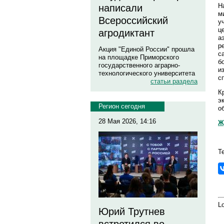
Н
написали
м
Всероссийский
у
ц
агродиктант
а
р
Акция "Единой России" прошла
с
на площадке Приморского
б
государственного аграрно-
и
технологического университета
с
статьи раздела
К
э
Регион сегодня
о
28 Мая 2026, 14:16
Ж
Т
Lo
Юрий Трутнев