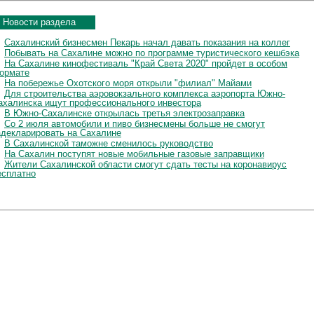
Новости раздела
Сахалинский бизнесмен Пекарь начал давать показания на коллег
Побывать на Сахалине можно по программе туристического кешбэка
На Сахалине кинофестиваль "Край Света 2020" пройдет в особом
ормате
На побережье Охотского моря открыли "филиал" Майами
Для строительства аэровокзального комплекса аэропорта Южно-
ахалинска ищут профессионального инвестора
В Южно-Сахалинске открылась третья электрозаправка
Со 2 июля автомобили и пиво бизнесмены больше не смогут
адекларировать на Сахалине
В Сахалинской таможне сменилось руководство
На Сахалин поступят новые мобильные газовые заправщики
Жители Сахалинской области смогут сдать тесты на коронавирус
есплатно