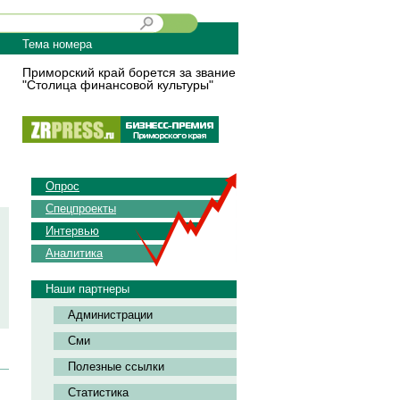
Тема номера
Приморский край борется за звание
"Столица финансовой культуры"
Опрос
Спецпроекты
Интервью
Аналитика
Наши партнеры
Администрации
Сми
Полезные ссылки
Статистика