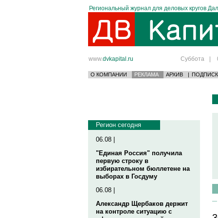
Региональный журнал для деловых кругов Дал
www.
dvkapital.ru
Суббота
|
О КОМПАНИИ
РЕКЛАМА
АРХИВ
|
ПОДПИСК
Регион сегодня
06.08 |
"Единая Россия" получила
первую строку в
избирательном бюллетене на
выборах в Госдуму
06.08 |
Александр Щербаков держит
на контроле ситуацию с
3