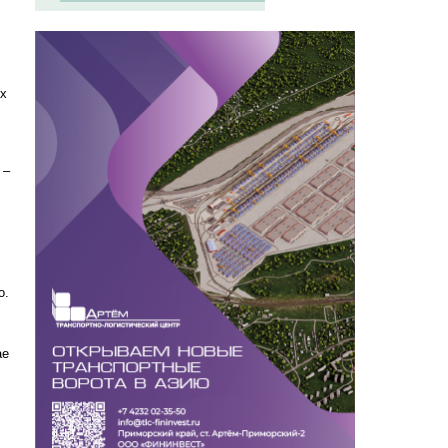
их
 –
о.
ае