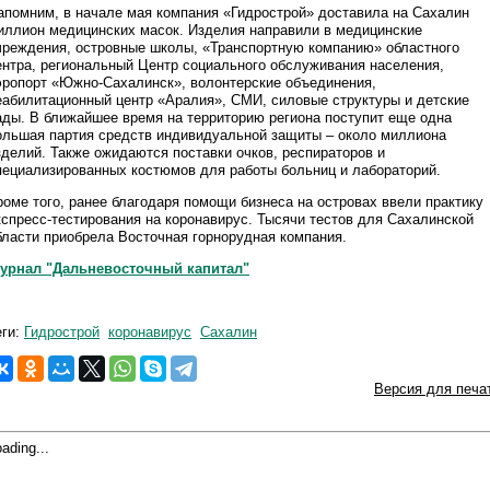
апомним, в начале мая компания «Гидрострой» доставила на Сахалин
иллион медицинских масок. Изделия направили в медицинские
чреждения, островные школы, «Транспортную компанию» областного
ентра, региональный Центр социального обслуживания населения,
эропорт «Южно-Сахалинск», волонтерские объединения,
еабилитационный центр «Аралия», СМИ, силовые структуры и детские
ады. В ближайшее время на территорию региона поступит еще одна
ольшая партия средств индивидуальной защиты – около миллиона
зделий. Также ожидаются поставки очков, респираторов и
пециализированных костюмов для работы больниц и лабораторий.
роме того, ранее благодаря помощи бизнеса на островах ввели практику
кспресс-тестирования на коронавирус. Тысячи тестов для Сахалинской
бласти приобрела Восточная горнорудная компания.
урнал "Дальневосточный капитал"
еги:
Гидрострой
коронавирус
Сахалин
Версия для печа
ading...