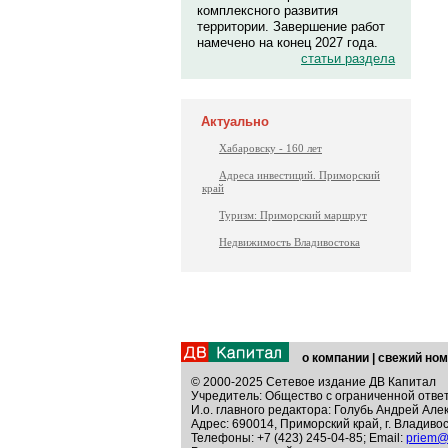
комплексного развития
территории. Завершение работ
намечено на конец 2027 года.
статьи раздела
Актуально
Хабаровску - 160 лет
Адреса инвестиций. Приморский
край
Туризм: Приморский маршрут
Недвижимость Владивостока
о компании
|
свежий ном
© 2000-2025 Сетевое издание ДВ Капитал
Учредитель: Общество с ограниченной отве
И.о. главного редактора: Голубь Андрей Але
Адрес: 690014, Приморский край, г. Владивос
Телефоны: +7 (423) 245-04-85; Email:
priem@