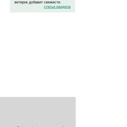
ветерок добавит свежести.
статьи раздела