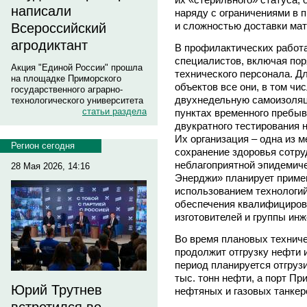
написали
наряду с ограничениями в 
и сложностью доставки мат
Всероссийский
агродиктант
В профилактических работа
специалистов, включая пор
Акция "Единой России" прошла
технического персонала. Д
на площадке Приморского
объектов все они, в том чи
государственного аграрно-
двухнедельную самоизоляц
технологического университета
статьи раздела
пунктах временного пребыв
двукратного тестирования 
Их организация – одна из 
Регион сегодня
сохранение здоровья сотру
неблагоприятной эпидемиче
28 Мая 2026, 14:16
Энерджи» планирует приме
использованием технологий
обеспечения квалифициров
изготовителей и группы ин
Во время плановых технич
продолжит отгрузку нефти и
период планируется отгрузи
тыс. тонн нефти, а порт Пр
Юрий Трутнев
нефтяных и газовых танкер