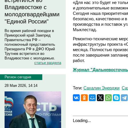
встретился во
«Для нас это будет не толь
Владивостоке с
и дополнительные возможно
Сегодня наша приоритетная
молодогвардейцами
безопасно, качественно и в
"Единой России"
производства и поставок у
Мыклестад.
Во время рабочей поездки в
Приморский край Зампред
Ремонтно-технические меро
Правительства РФ –
инфраструктуры проекта «
полномочный представитель
Президента РФ в ДФО Юрий
месяца. Полностью произв
Трутнев встретился во
после завершения заплани
Владивостоке с молодежью.
работ.
статьи раздела
Журнал "Дальневосточны
Регион сегодня
28 Мая 2026, 14:14
Теги:
Сахалин Энерджи
Са
Loading...