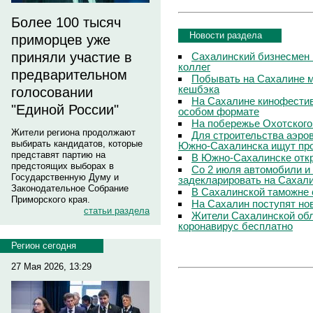
Более 100 тысяч
Новости раздела
приморцев уже
приняли участие в
Сахалинский бизнесмен 
коллег
предварительном
Побывать на Сахалине м
кешбэка
голосовании
На Сахалине кинофестив
"Единой России"
особом формате
На побережье Охотского
Жители региона продолжают
Для строительства аэро
выбирать кандидатов, которые
Южно-Сахалинска ищут про
представят партию на
В Южно-Сахалинске откр
предстоящих выборах в
Со 2 июля автомобили и
Государственную Думу и
задекларировать на Сахал
Законодательное Собрание
В Сахалинской таможне 
Приморского края.
На Сахалин поступят но
статьи раздела
Жители Сахалинской обл
коронавирус бесплатно
Регион сегодня
27 Мая 2026, 13:29