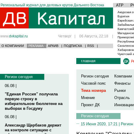
Региональный журнал для деловых кругов Дальнего Востока
АТР
Р
Амурская о
Бурятия
Еврейская 
Забайкаль
Камчатский
Магаданска
www.
dvkapital.ru
Четверг
|
06 Августа, 22:18
|
Приморски
Республика
О КОМПАНИИ
РЕКЛАМА
АРХИВ
|
ПОДПИСКА
|
RSS
|
Сахалинска
Хабаровски
Чукотский 
главная
Р
Регион сегодня
Компании
Регион сегодня
Часовой пояс
Финансы
06.08 |
Тема номера
Рынки
"Единая Россия" получила
Мнение
Отрасль
первую строку в
избирательном бюллетене на
Проект ДК
Инновации
выборах в Госдуму
Регион сегодня
06.08 |
15 Июня 2020, 17:21 |
Регион
Александр Щербаков держит
на контроле ситуацию с
Компания "Сахалин 