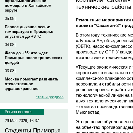
офтальмологической
технические работы 
помощью в Ханкайском
округе
05.08 |
Ремонтные мероприятия н
проекта "Сахалин-2" про
Первое дыхание осени:
температура в Приморье
В этом году технические м
опустится до +8 °C
«Лунская-А», объединенный
04.08 |
(ОБТК), насосно-компрессо
производству СПГ. У каждог
Жара до +35: что ждет
диагностике и техническом
Приморье после тропических
дождей
«Текущие экономическая и
03.08 |
коррективы в изначально 
комплексного планового ос
Москва помогает развивать
персонала и стабильности 
отечественное
здравоохранение
решение провести работы в 
технологической линии на 
статьи раздела
двух технологических лини
– отметил производственн
Мыклестад.
Регион сегодня
29 Мая 2026, 16:37
Это решение обусловлено 
на объектах противоэпиде
Студенты Приморья
их «стерильного» статуса,