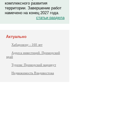
комплексного развития
территории. Завершение работ
намечено на конец 2027 года.
статьи раздела
Актуально
Хабаровску - 160 лет
Адреса инвестиций. Приморский
край
Туризм: Приморский маршрут
Недвижимость Владивостока