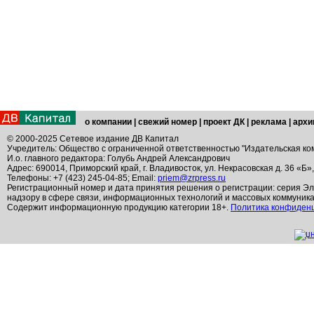
о компании
|
свежий номер
|
проект ДК
|
реклама
|
архи
© 2000-2025 Сетевое издание ДВ Капитал
Учредитель: Общество с ограниченной ответственностью "Издательская ко
И.о. главного редактора: Голубь Андрей Александрович
Адрес: 690014, Приморский край, г. Владивосток, ул. Некрасовская д. 36 «Б»
Телефоны: +7 (423) 245-04-85; Email:
priem@zrpress.ru
Регистрационный номер и дата принятия решения о регистрации: серия Эл
надзору в сфере связи, информационных технологий и массовых коммуник
Содержит информационную продукцию категории 18+.
Политика конфиден