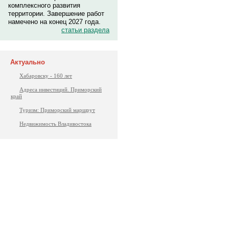
комплексного развития
территории. Завершение работ
намечено на конец 2027 года.
статьи раздела
Актуально
Хабаровску - 160 лет
Адреса инвестиций. Приморский
край
Туризм: Приморский маршрут
Недвижимость Владивостока