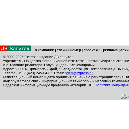
о компании
|
свежий номер
|
проект ДК
|
реклама
|
архи
© 2000-2025 Сетевое издание ДВ Капитал
Учредитель: Общество с ограниченной ответственностью "Издательская ко
И.о. главного редактора: Голубь Андрей Александрович
Адрес: 690014, Приморский край, г. Владивосток, ул. Некрасовская д. 36 «Б»
Телефоны: +7 (423) 245-04-85; Email:
priem@zrpress.ru
Регистрационный номер и дата принятия решения о регистрации: серия Эл
надзору в сфере связи, информационных технологий и массовых коммуник
Содержит информационную продукцию категории 18+.
Политика конфиден