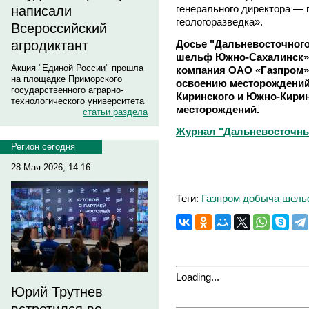
генерального директора —
написали
геологоразведка».
Всероссийский
Досье "Дальневосточног
агродиктант
шельф Южно-Сахалинск» 
Акция "Единой России" прошла
компания ОАО «Газпром».
на площадке Приморского
освоению месторождений 
государственного аграрно-
Киринского и Южно-Кирин
технологического университета
месторождений.
статьи раздела
Журнал "Дальневосточны
Регион сегодня
28 Мая 2026, 14:16
Теги:
Газпром добыча шел
Loading...
Юрий Трутнев