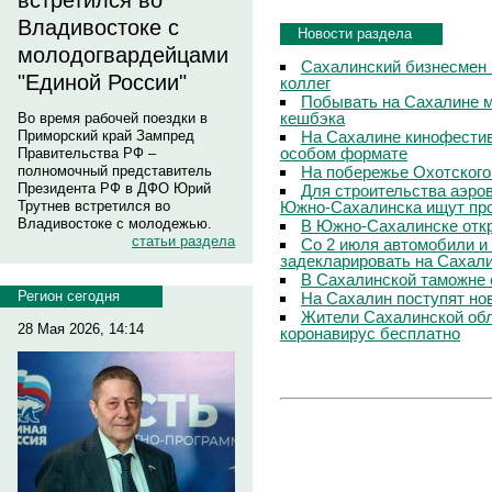
встретился во
Владивостоке с
Новости раздела
молодогвардейцами
Сахалинский бизнесмен 
"Единой России"
коллег
Побывать на Сахалине м
кешбэка
Во время рабочей поездки в
На Сахалине кинофестив
Приморский край Зампред
особом формате
Правительства РФ –
На побережье Охотского
полномочный представитель
Президента РФ в ДФО Юрий
Для строительства аэро
Южно-Сахалинска ищут про
Трутнев встретился во
Владивостоке с молодежью.
В Южно-Сахалинске откр
статьи раздела
Со 2 июля автомобили и
задекларировать на Сахал
В Сахалинской таможне 
Регион сегодня
На Сахалин поступят но
Жители Сахалинской обл
28 Мая 2026, 14:14
коронавирус бесплатно