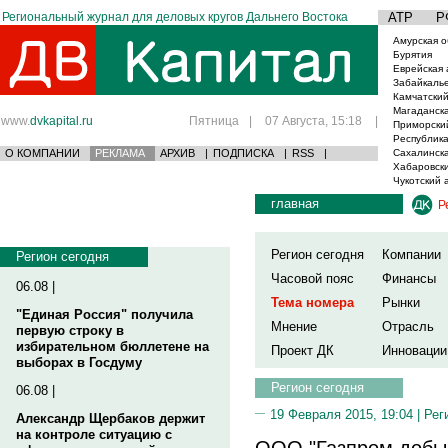
Региональный журнал для деловых кругов Дальнего Востока
АТР
Р
Амурская о
Бурятия
Еврейская 
Забайкаль
Камчатский
Магаданска
www.
dvkapital.ru
Пятница
|
07 Августа, 15:18
|
Приморски
Республика
О КОМПАНИИ
РЕКЛАМА
АРХИВ
|
ПОДПИСКА
|
RSS
|
Сахалинска
Хабаровски
Чукотский 
главная
Р
Регион сегодня
Компании
Регион сегодня
Часовой пояс
Финансы
06.08 |
Тема номера
Рынки
"Единая Россия" получила
Мнение
Отрасль
первую строку в
избирательном бюллетене на
Проект ДК
Инновации
выборах в Госдуму
Регион сегодня
06.08 |
19 Февраля 2015, 19:04 |
Рег
Александр Щербаков держит
на контроле ситуацию с
ООО "Газпром добы