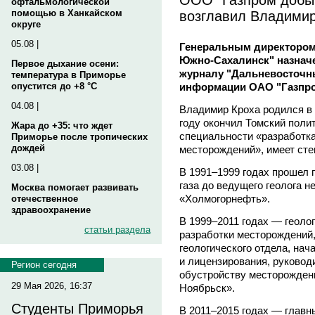
офтальмологической
возглавил Владимир
помощью в Ханкайском
округе
05.08 |
Генеральным директоро
Южно-Сахалинск" назнач
Первое дыхание осени:
журналу "Дальневосточны
температура в Приморье
информации ОАО "Газпро
опустится до +8 °C
04.08 |
Владимир Кроха родился в 
году окончил Томский поли
Жара до +35: что ждет
специальности «разработка
Приморье после тропических
дождей
месторождений», имеет ст
03.08 |
В 1991–1999 годах прошел 
газа до ведущего геолога 
Москва помогает развивать
«Холмогорнефть».
отечественное
здравоохранение
В 1999–2011 годах — геолог
статьи раздела
разработки месторождений,
геологического отдела, нач
и лицензирования, руковод
Регион сегодня
обустройству месторожде
29 Мая 2026, 16:37
Ноябрьск».
Студенты Приморья
В 2011–2015 годах — главн