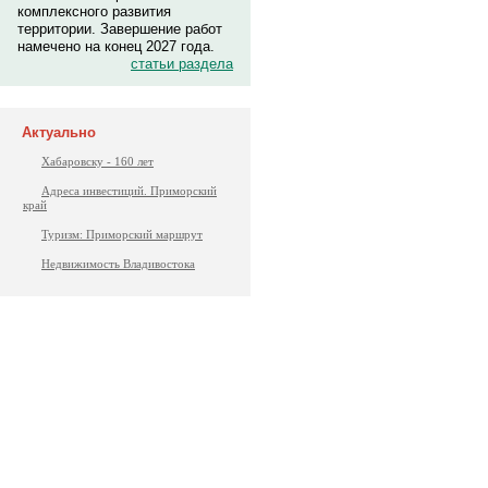
комплексного развития
территории. Завершение работ
намечено на конец 2027 года.
статьи раздела
Актуально
Хабаровску - 160 лет
Адреса инвестиций. Приморский
край
Туризм: Приморский маршрут
Недвижимость Владивостока