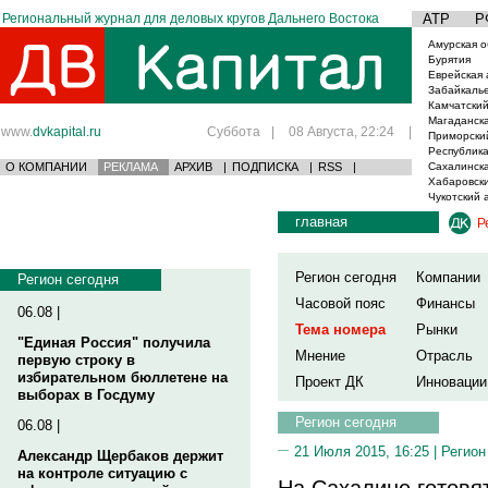
Региональный журнал для деловых кругов Дальнего Востока
АТР
Р
Амурская о
Бурятия
Еврейская 
Забайкаль
Камчатский
Магаданска
www.
dvkapital.ru
Суббота
|
08 Августа, 22:24
|
Приморски
Республика
О КОМПАНИИ
РЕКЛАМА
АРХИВ
|
ПОДПИСКА
|
RSS
|
Сахалинска
Хабаровски
Чукотский 
главная
Р
Регион сегодня
Компании
Регион сегодня
Часовой пояс
Финансы
06.08 |
Тема номера
Рынки
"Единая Россия" получила
Мнение
Отрасль
первую строку в
избирательном бюллетене на
Проект ДК
Инновации
выборах в Госдуму
Регион сегодня
06.08 |
21 Июля 2015, 16:25 |
Регион
Александр Щербаков держит
на контроле ситуацию с
На Сахалине готовя