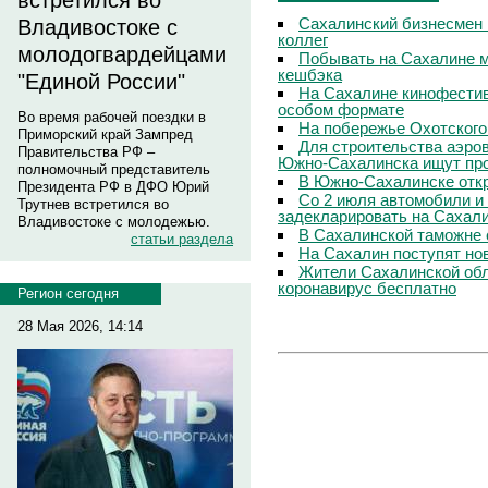
встретился во
Сахалинский бизнесмен 
Владивостоке с
коллег
молодогвардейцами
Побывать на Сахалине м
кешбэка
"Единой России"
На Сахалине кинофестив
особом формате
Во время рабочей поездки в
На побережье Охотского
Приморский край Зампред
Для строительства аэро
Правительства РФ –
Южно-Сахалинска ищут про
полномочный представитель
В Южно-Сахалинске откр
Президента РФ в ДФО Юрий
Со 2 июля автомобили и
Трутнев встретился во
задекларировать на Сахал
Владивостоке с молодежью.
В Сахалинской таможне 
статьи раздела
На Сахалин поступят но
Жители Сахалинской обл
коронавирус бесплатно
Регион сегодня
28 Мая 2026, 14:14