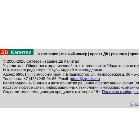
о компании
|
свежий номер
|
проект ДК
|
реклама
|
архи
© 2000-2025 Сетевое издание ДВ Капитал
Учредитель: Общество с ограниченной ответственностью "Издательская ко
И.о. главного редактора: Голубь Андрей Александрович
Адрес: 690014, Приморский край, г. Владивосток, ул. Некрасовская д. 36 «Б»
Телефоны: +7 (423) 245-04-85; Email:
priem@zrpress.ru
Регистрационный номер и дата принятия решения о регистрации: серия Эл
надзору в сфере связи, информационных технологий и массовых коммуник
Содержит информационную продукцию категории 18+.
Политика конфиден