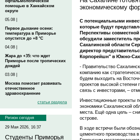
офтальмологической
экономическому фо
помощью в Ханкайском
округе
05.08 |
С потенциальными инвес
которые будут представл
Первое дыхание осени:
Перспективы совместной 
температура в Приморье
обсудили заместитель пр
опустится до +8 °C
Сахалинской области Сер
04.08 |
директор представительс
Жара до +35: что ждет
Корпорейшн" в Южно-Саха
Приморье после тропических
дождей
- Правительство Сахалинск
компанию как стратегическ
03.08 |
будем выходить на Восточ
Москва помогает развивать
проектов высокой степени 
отечественное
связь с инвесторами, – отм
здравоохранение
Инвестиционные проекты п
статьи раздела
экономики Сахалинской обл
места. Ещё одна цель – сн
острове.
Регион сегодня
29 Мая 2026, 16:37
В ходе встречи были обозн
цементного производства 
Студенты Приморья
Гомонским месторождением