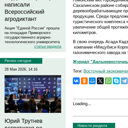
написали
Сахалинском районе собир
деревообрабатывающее про
Всероссийский
продукции. Среди предложе
агродиктант
туристического комплекса 
увеличение общей протяжё
Акция "Единой России" прошла
километров.
на площадке Приморского
государственного аграрно-
В свою очередь Асада Кадз
технологического университета
статьи раздела
компании «Мицубиси Корпо
газохимического завода на
Регион сегодня
Журнал "Дальневосточны
28 Мая 2026, 14:16
Теги:
Восточный экономиче
Loading...
Юрий Трутнев
Новости раздела