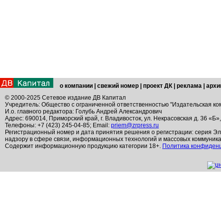
о компании
|
свежий номер
|
проект ДК
|
реклама
|
архи
© 2000-2025 Сетевое издание ДВ Капитал
Учредитель: Общество с ограниченной ответственностью "Издательская ко
И.о. главного редактора: Голубь Андрей Александрович
Адрес: 690014, Приморский край, г. Владивосток, ул. Некрасовская д. 36 «Б»
Телефоны: +7 (423) 245-04-85; Email:
priem@zrpress.ru
Регистрационный номер и дата принятия решения о регистрации: серия Эл
надзору в сфере связи, информационных технологий и массовых коммуник
Содержит информационную продукцию категории 18+.
Политика конфиден