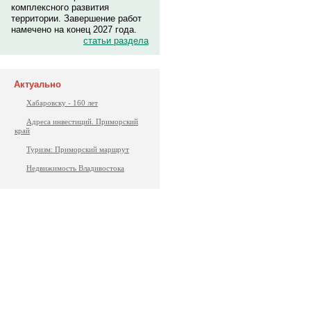
комплексного развития
территории. Завершение работ
намечено на конец 2027 года.
статьи раздела
Актуально
Хабаровску - 160 лет
Адреса инвестиций. Приморский
край
Туризм: Приморский маршрут
Недвижимость Владивостока