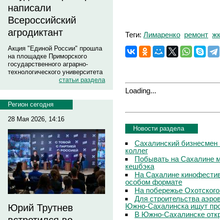
написали
Всероссийский
агродиктант
Теги:
Лимаренко
ремонт
ж
Акция "Единой России" прошла
на площадке Приморского
государственного аграрно-
технологического университета
статьи раздела
Loading...
Регион сегодня
28 Мая 2026, 14:16
Новости раздела
Сахалинский бизнесмен 
коллег
Побывать на Сахалине м
кешбэка
На Сахалине кинофестив
особом формате
На побережье Охотского
Для строительства аэро
Южно-Сахалинска ищут про
Юрий Трутнев
В Южно-Сахалинске откр