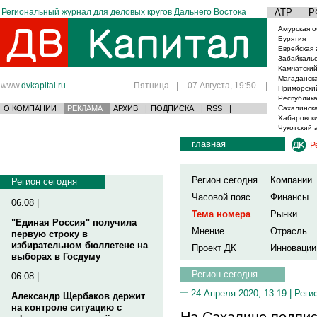
Региональный журнал для деловых кругов Дальнего Востока
АТР
Р
Амурская о
Бурятия
Еврейская 
Забайкаль
Камчатский
Магаданска
www.
dvkapital.ru
Пятница
|
07 Августа, 19:50
|
Приморски
Республика
О КОМПАНИИ
РЕКЛАМА
АРХИВ
|
ПОДПИСКА
|
RSS
|
Сахалинска
Хабаровски
Чукотский 
главная
Р
Регион сегодня
Компании
Регион сегодня
Часовой пояс
Финансы
06.08 |
Тема номера
Рынки
"Единая Россия" получила
Мнение
Отрасль
первую строку в
избирательном бюллетене на
Проект ДК
Инновации
выборах в Госдуму
Регион сегодня
06.08 |
24 Апреля 2020, 13:19 |
Реги
Александр Щербаков держит
на контроле ситуацию с
На Сахалине подпис