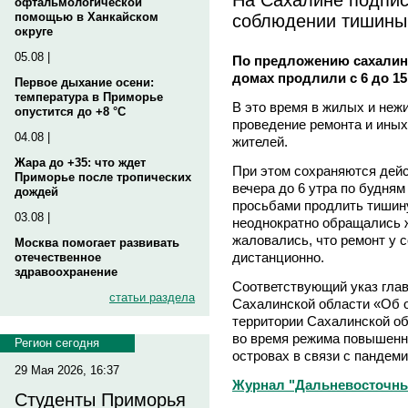
офтальмологической
соблюдении тишины
помощью в Ханкайском
округе
05.08 |
По предложению сахалин
домах продлили с 6 до 15
Первое дыхание осени:
температура в Приморье
В это время в жилых и не
опустится до +8 °C
проведение ремонта и ины
04.08 |
жителей.
Жара до +35: что ждет
При этом сохраняются дейс
Приморье после тропических
вечера до 6 утра по будням
дождей
просьбами продлить тишину
03.08 |
неоднократно обращались 
жаловались, что ремонт у 
Москва помогает развивать
дистанционно.
отечественное
здравоохранение
Соответствующий указ глав
статьи раздела
Сахалинской области «Об о
территории Сахалинской об
во время режима повышенно
Регион сегодня
островах в связи с пандем
29 Мая 2026, 16:37
Журнал "Дальневосточны
Студенты Приморья