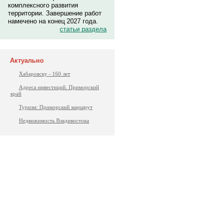
комплексного развития
территории. Завершение работ
намечено на конец 2027 года.
статьи раздела
Актуально
Хабаровску - 160 лет
Адреса инвестиций. Приморский
край
Туризм: Приморский маршрут
Недвижимость Владивостока