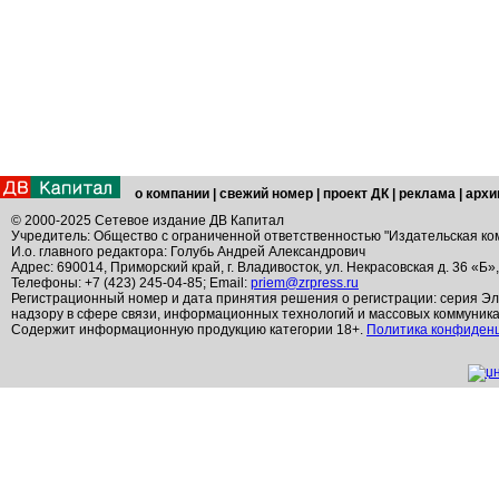
о компании
|
свежий номер
|
проект ДК
|
реклама
|
архи
© 2000-2025 Сетевое издание ДВ Капитал
Учредитель: Общество с ограниченной ответственностью "Издательская ко
И.о. главного редактора: Голубь Андрей Александрович
Адрес: 690014, Приморский край, г. Владивосток, ул. Некрасовская д. 36 «Б»
Телефоны: +7 (423) 245-04-85; Email:
priem@zrpress.ru
Регистрационный номер и дата принятия решения о регистрации: серия Эл
надзору в сфере связи, информационных технологий и массовых коммуник
Содержит информационную продукцию категории 18+.
Политика конфиден