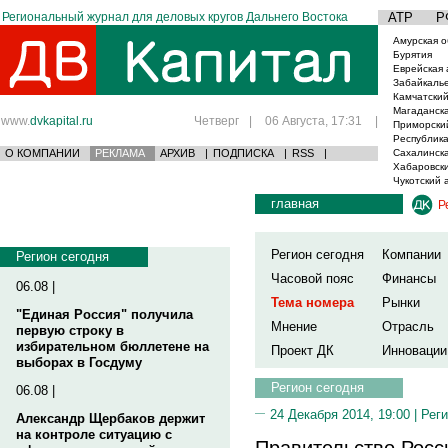
Региональный журнал для деловых кругов Дальнего Востока
АТР
Р
Амурская о
Бурятия
Еврейская 
Забайкаль
Камчатский
Магаданска
www.
dvkapital.ru
Четверг
|
06 Августа, 17:31
|
Приморски
Республика
О КОМПАНИИ
РЕКЛАМА
АРХИВ
|
ПОДПИСКА
|
RSS
|
Сахалинска
Хабаровски
Чукотский 
главная
Р
Регион сегодня
Компании
Регион сегодня
Часовой пояс
Финансы
06.08 |
Тема номера
Рынки
"Единая Россия" получила
Мнение
Отрасль
первую строку в
избирательном бюллетене на
Проект ДК
Инновации
выборах в Госдуму
Регион сегодня
06.08 |
24 Декабря 2014, 19:00 |
Реги
Александр Щербаков держит
на контроле ситуацию с
Правительство Росс