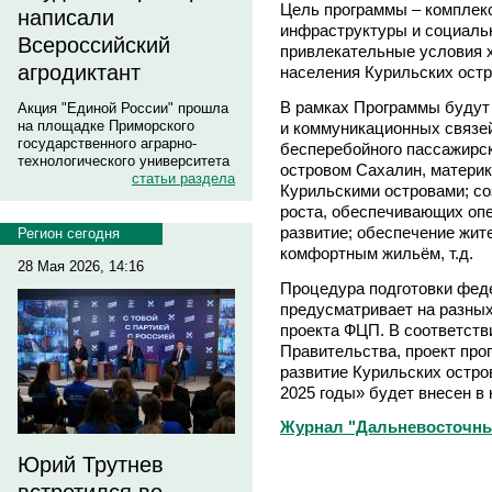
Цель программы – комплекс
написали
инфраструктуры и социаль
Всероссийский
привлекательные условия 
агродиктант
населения Курильских остр
В рамках Программы будут
Акция "Единой России" прошла
на площадке Приморского
и коммуникационных связе
государственного аграрно-
бесперебойного пассажирск
технологического университета
островом Сахалин, материк
статьи раздела
Курильскими островами; со
роста, обеспечивающих оп
развитие; обеспечение жит
Регион сегодня
комфортным жильём, т.д.
28 Мая 2026, 14:16
Процедура подготовки фед
предусматривает на разных
проекта ФЦП. В соответств
Правительства, проект пр
развитие Курильских остро
2025 годы» будет внесен в 
Журнал "Дальневосточны
Юрий Трутнев