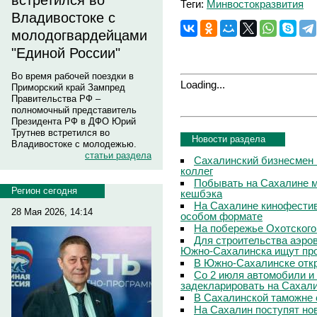
встретился во
Теги:
Минвостокразвития
Владивостоке с
молодогвардейцами
"Единой России"
Во время рабочей поездки в
Loading...
Приморский край Зампред
Правительства РФ –
полномочный представитель
Президента РФ в ДФО Юрий
Трутнев встретился во
Новости раздела
Владивостоке с молодежью.
статьи раздела
Сахалинский бизнесмен 
коллег
Побывать на Сахалине м
Регион сегодня
кешбэка
На Сахалине кинофестив
28 Мая 2026, 14:14
особом формате
На побережье Охотского
Для строительства аэро
Южно-Сахалинска ищут про
В Южно-Сахалинске откр
Со 2 июля автомобили и
задекларировать на Сахал
В Сахалинской таможне 
На Сахалин поступят но