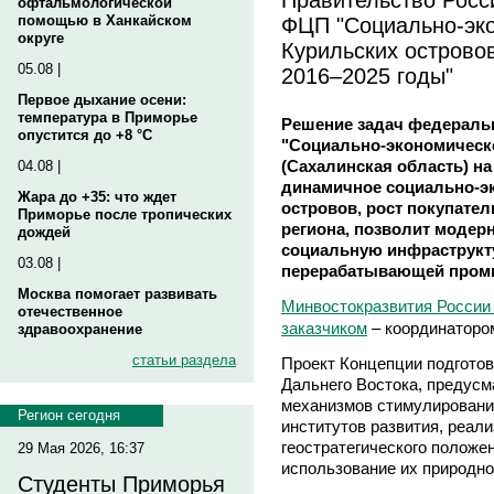
офтальмологической
ФЦП "Социально-эко
помощью в Ханкайском
округе
Курильских островов
05.08 |
2016–2025 годы"
Первое дыхание осени:
температура в Приморье
Решение задач федераль
опустится до +8 °C
"Социально-экономическо
(Сахалинская область) на
04.08 |
динамичное социально-э
Жара до +35: что ждет
островов, рост покупате
Приморье после тропических
региона, позволит модер
дождей
социальную инфраструкту
03.08 |
перерабатывающей пром
Москва помогает развивать
Минвостокразвития России
отечественное
заказчиком
– координаторо
здравоохранение
статьи раздела
Проект Концепции подготов
Дальнего Востока, предус
механизмов стимулировани
Регион сегодня
институтов развития, реал
геостратегического положе
29 Мая 2026, 16:37
использование их природно
Студенты Приморья