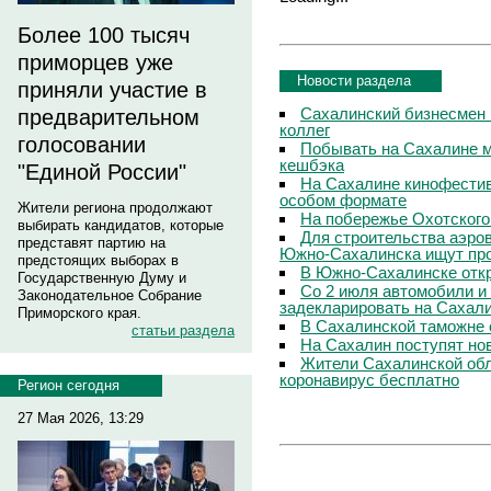
Более 100 тысяч
приморцев уже
Новости раздела
приняли участие в
Сахалинский бизнесмен 
предварительном
коллег
голосовании
Побывать на Сахалине м
кешбэка
"Единой России"
На Сахалине кинофестив
особом формате
Жители региона продолжают
На побережье Охотского
выбирать кандидатов, которые
Для строительства аэро
представят партию на
Южно-Сахалинска ищут про
предстоящих выборах в
В Южно-Сахалинске откр
Государственную Думу и
Со 2 июля автомобили и
Законодательное Собрание
задекларировать на Сахал
Приморского края.
В Сахалинской таможне 
статьи раздела
На Сахалин поступят но
Жители Сахалинской обл
коронавирус бесплатно
Регион сегодня
27 Мая 2026, 13:29