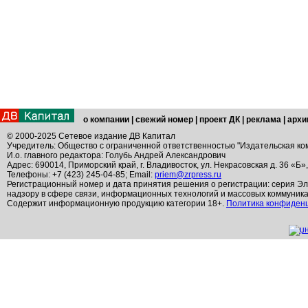
о компании
|
свежий номер
|
проект ДК
|
реклама
|
архи
© 2000-2025 Сетевое издание ДВ Капитал
Учредитель: Общество с ограниченной ответственностью "Издательская ко
И.о. главного редактора: Голубь Андрей Александрович
Адрес: 690014, Приморский край, г. Владивосток, ул. Некрасовская д. 36 «Б»
Телефоны: +7 (423) 245-04-85; Email:
priem@zrpress.ru
Регистрационный номер и дата принятия решения о регистрации: серия Эл
надзору в сфере связи, информационных технологий и массовых коммуник
Содержит информационную продукцию категории 18+.
Политика конфиден