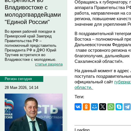
встретился во
Обращаясь к губернатору, 
Владивостоке с
аппарата Правительства Р
работа, направленная на с
молодогвардейцами
региона, повышение качест
"Единой России"
значение для укрепления Р
Во время рабочей поездки в
В поздравительной телегра
Приморский край Зампред
Востока – полномочный пр
Правительства РФ –
Дальневосточном Федераль
полномочный представитель
главе островного региона «
Президента РФ в ДФО Юрий
Трутнев встретился во
благополучия, дальнейших 
Владивостоке с молодежью.
Сахалинской области!».
статьи раздела
На данный момент в адрес
поступать поздравительные
Регион сегодня
официальный сайт
губерна
области.
28 Мая 2026, 14:14
Теги:
Loading...