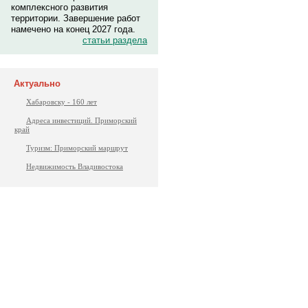
комплексного развития
территории. Завершение работ
намечено на конец 2027 года.
статьи раздела
Актуально
Хабаровску - 160 лет
Адреса инвестиций. Приморский
край
Туризм: Приморский маршрут
Недвижимость Владивостока