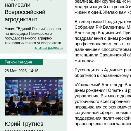
реализацией крупнейших ин
написали
модернизацией островной 
Всероссийский
жизни людей. Желаю вам кр
агродиктант
В телеграмме Председател
Собрания РФ Валентины Ма
Акция "Единой России" прошла
Александр Вадимович! При
на площадке Приморского
поздравления с днем рожде
государственного аграрно-
технологического университета
профессионализм, опыт, го
статьи раздела
дальнейшем способствоват
потенциала Сахалинской о
жителей».
Регион сегодня
Руководитель Администрац
28 Мая 2026, 14:16
обратился к сахалинскому
«Уважаемый Александр Вад
днем рождения! Опытный р
управления, Вы много дела
устойчивого всестороннего
наращивания ее экономичес
социальной сферы, повыше
поддержания политической 
Юрий Трутнев
правопорядка в возглавляе