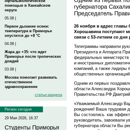
офтальмологической
губернатора Сахали
помощью в Ханкайском
округе
Председатель Прав
05.08 |
26 ноября в адрес главы
Первое дыхание осени:
температура в Приморье
Хорошавина поступают м
опустится до +8 °C
связи с 53-летием со дня
04.08 |
Телеграммы направили рук
Президента и Аппарата Пра
Жара до +35: что ждет
Приморье после тропических
федеральных министерств и
дождей
и иностранных дипломатич
компаний, а также лидеры 
03.08 |
общественных организаций
Москва помогает развивать
отечественное
Одним из первых поздравле
здравоохранение
области Александра Хорош
Правительства РФ Дмитрий
статьи раздела
«Уважаемый Александр Вад
рождения! Ваша трудовая д
Регион сегодня
Вы состоялись как эффек
29 Мая 2026, 16:37
руководитель, завоевали ув
губернатора области Вы ре
Студенты Приморья