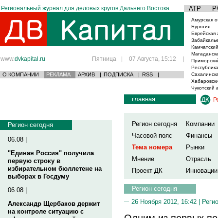
Региональный журнал для деловых кругов Дальнего Востока
АТР
Р
Амурская о
Бурятия
Еврейская 
Забайкаль
Камчатский
Магаданска
www.
dvkapital.ru
Пятница
|
07 Августа, 15:12
|
Приморски
Республика
О КОМПАНИИ
РЕКЛАМА
АРХИВ
|
ПОДПИСКА
|
RSS
|
Сахалинска
Хабаровски
Чукотский 
главная
Р
Регион сегодня
Компании
Регион сегодня
Часовой пояс
Финансы
06.08 |
Тема номера
Рынки
"Единая Россия" получила
Мнение
Отрасль
первую строку в
избирательном бюллетене на
Проект ДК
Инновации
выборах в Госдуму
Регион сегодня
06.08 |
26 Ноября 2012, 16:42 |
Реги
Александр Щербаков держит
на контроле ситуацию с
Одним из первых по