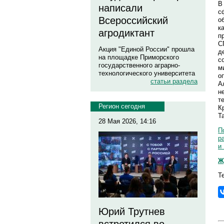
В
написали
с
Всероссийский
о
к
агродиктант
п
С
Акция "Единой России" прошла
д
на площадке Приморского
с
государственного аграрно-
м
технологического университета
о
статьи раздела
А
н
т
Регион сегодня
К
Т
28 Мая 2026, 14:16
П
р
и
Ж
Т
Юрий Трутнев