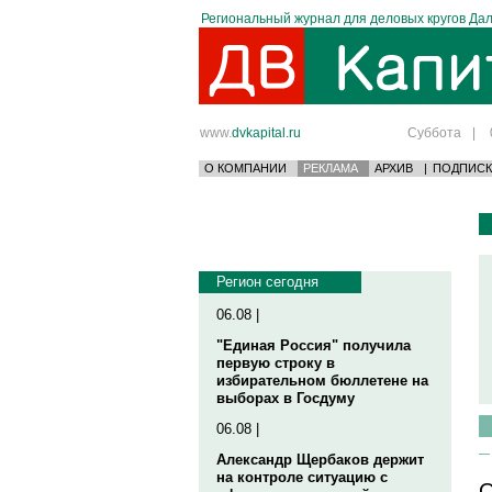
Региональный журнал для деловых кругов Дал
www.
dvkapital.ru
Суббота
|
О КОМПАНИИ
РЕКЛАМА
АРХИВ
|
ПОДПИСК
Регион сегодня
06.08 |
"Единая Россия" получила
первую строку в
избирательном бюллетене на
выборах в Госдуму
06.08 |
Александр Щербаков держит
на контроле ситуацию с
О