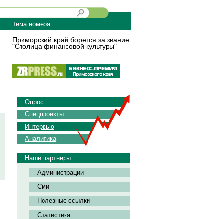
Тема номера
Приморский край борется за звание
"Столица финансовой культуры"
Опрос
Спецпроекты
Интервью
Аналитика
Наши партнеры
Администрации
Сми
Полезные ссылки
Статистика