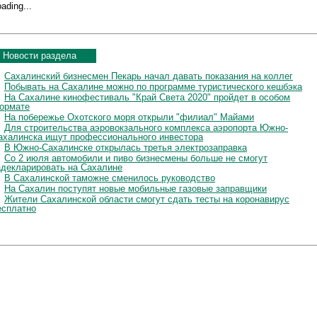
ading...
Новости раздела
Сахалинский бизнесмен Пекарь начал давать показания на коллег
Побывать на Сахалине можно по программе туристического кешбэка
На Сахалине кинофестиваль "Край Света 2020" пройдет в особом
ормате
На побережье Охотского моря открыли "филиал" Майами
Для строительства аэровокзального комплекса аэропорта Южно-
ахалинска ищут профессионального инвестора
В Южно-Сахалинске открылась третья электрозаправка
Со 2 июля автомобили и пиво бизнесмены больше не смогут
адекларировать на Сахалине
В Сахалинской таможне сменилось руководство
На Сахалин поступят новые мобильные газовые заправщики
Жители Сахалинской области смогут сдать тесты на коронавирус
есплатно