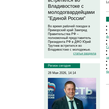
встретился во
Lo
Владивостоке с
молодогвардейцами
"Единой России"
Во время рабочей поездки в
Приморский край Зампред
Правительства РФ –
ф
полномочный представитель
Президента РФ в ДФО Юрий
Трутнев встретился во
С
Владивостоке с молодежью.
статьи раздела
з
Регион сегодня
б
28 Мая 2026, 14:14