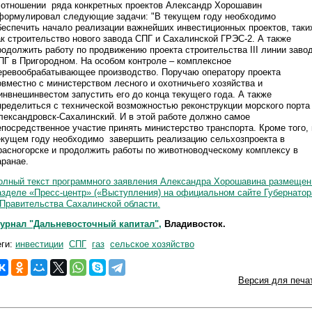
 отношении ряда конкретных проектов Александр Хорошавин
формулировал следующие задачи: "В текущем году необходимо
беспечить начало реализации важнейших инвестиционных проектов, таки
ак строительство нового завода СПГ и Сахалинской ГРЭС-2. А также
родолжить работу по продвижению проекта строительства III линии заво
ПГ в Пригородном. На особом контроле – комплексное
еревообрабатывающее производство. Поручаю оператору проекта
овместно с министерством лесного и охотничьего хозяйства и
инвнешинвестом запустить его до конца текущего года. А также
пределиться с технической возможностью реконструкции морского порта
лександровск-Сахалинский. И в этой работе должно самое
епосредственное участие принять министерство транспорта. Кроме того, 
екущем году необходимо завершить реализацию сельхозпроекта в
расногорске и продолжить работы по животноводческому комплексу в
аранае.
олный текст программного заявления Александра Хорошавина
размещен
азделе «Пресс-центр» («Выступления) на официальном сайте Губернатор
 Правительства Сахалинской области.
урнал "Дальневосточный капитал",
Владивосток.
еги:
инвестиции
СПГ
газ
сельское хозяйство
Версия для печа