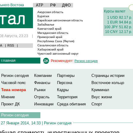
ьнего Востока
АТР
РФ
ДФО
Курсы валют
Амурская область
Бурятия
1 USD
82.17 р.
Еврейская автономная область
1 EUR
94.84 р.
Забайкалье
100 JPY
51.82 р.
Камчатский край
10 CNY
12.17 р.
Магаданская область
08 Августа, 23:23
|
Приморский край
Республика Саха (Якутия)
А
|
RSS
|
Сахалинская область
Хабаровский край
Чукотский автономный округ
главная
Рекомендует:
Регион сегодня
Регион сегодня
Компании
Партнеры
Страницы истории
Часовой пояс
Финансы
Персона
Восточное кольцо
Тема номера
Рынки
Кадры
Криминал
Мнение
Отрасль
Территория
Вкус жизни
Проект ДК
Инновации
Среда обитания
Спорт
Регион сегодня
27 Января 2014, 14:33 |
Регион сегодня
бщая стоимость инвестиционных проектов