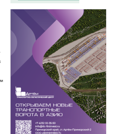
–
х
ми