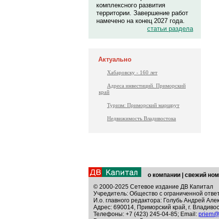
комплексного развития
территории. Завершение работ
намечено на конец 2027 года.
статьи раздела
Актуально
Хабаровску - 160 лет
Адреса инвестиций. Приморский
край
Туризм: Приморский маршрут
Недвижимость Владивостока
о компании
|
свежий ном
© 2000-2025 Сетевое издание ДВ Капитал
Учредитель: Общество с ограниченной отве
И.о. главного редактора: Голубь Андрей Але
Адрес: 690014, Приморский край, г. Владивос
Телефоны: +7 (423) 245-04-85; Email:
priem@