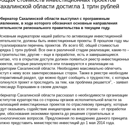
ахалинской области достигла 1 трлн рублей
убернатор Сахалинской области выступил с программным
аявлением, в ходе которого обозначил основные направления
еятельности регионального правительства в текущем году.
Основным индикатором нашей работы по активизации инвестиционной
еятельности, должны быть инвестиционные проекты. В прошлом году мы
ктуализировали перечень проектов. Их всего 60, общей стоимостью
орядка 1 трлн рублей. Все они в различной стадии реализации, какие-то 
 строительстве, другие – еще в проработке, есть и завершающиеся.
читаю, что в открытом доступе должен появиться реестр инвестиционны
роектов, которые реализуются или планируются к реализации на
ерритории Сахалинской области. Необходимо максимально облегчить
оступ к нему всех заинтересованных сторон. Также в реестре необходим
нтерактивный раздел, где можно будет сообщить о трудностях, с которы
толкнулся проект и проследить за тем, как проблема решается", - заявил
лександр Хорошавин в своем докладе.
убернатор Сахалинской области рассказал о необходимости организации
нститутов кураторства со стороны органов исполнительной власти за
еализацией инвестиционных проектов по отраслевому принципу, которые
удут оказывать содействие инициаторам на всех этапах - от проработки
деи, обоснования экономики проекта до решения строительных и
ехнологических вопросов. Предложения по внедрению данного принципа
олжно представить министерство инвестиций до 1 мая 2014 года.