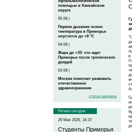
офтальмологической
С
помощью в Ханкайском
округе
05.08 |
Г
з
Первое дыхание осени:
д
температура в Приморье
опустится до +8 °C
"
д
04.08 |
а
п
Жара до +35: что ждет
в
Приморье после тропических
С
дождей
п
т
03.08 |
д
Москва помогает развивать
и
отечественное
с
здравоохранение
А
статьи раздела
Г
и
р
Регион сегодня
б
и
29 Мая 2026, 16:37
т
д
Студенты Приморья