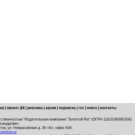
ер
|
проект ДК
|
реклама
|
архив
|
подписка
|
rss
|
поиск
|
контакты
тственностью "Издательская компания "Золотой Рог" (ОГРН 1162536095358)
ксандрович
ток, ул. Некрасовская д. 36 «Б», офис 606;
zrpress.ru