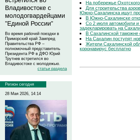
встретился во
На побережье Охотского
Владивостоке с
Для строительства аэро
Южно-Сахалинска ищут про
молодогвардейцами
В Южно-Сахалинске откр
"Единой России"
Со 2 июля автомобили и
задекларировать на Сахал
В Сахалинской таможне 
Во время рабочей поездки в
На Сахалин поступят но
Приморский край Зампред
Жители Сахалинской обл
Правительства РФ –
коронавирус бесплатно
полномочный представитель
Президента РФ в ДФО Юрий
Трутнев встретился во
Владивостоке с молодежью.
статьи раздела
Регион сегодня
28 Мая 2026, 14:14