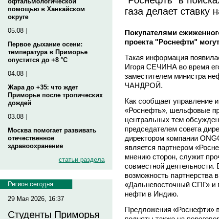
офтальмологической
газа делает ставку 
помощью в Ханкайском
округе
05.08 |
Покупателями сжиженного
проекта "Роснефти" могут
Первое дыхание осени:
температура в Приморье
Такая информация появила
опустится до +8 °C
И
горя
СЕЧИНА
во время ег
04.08 |
заместителем министра неф
ЧАНДРОЙ.
Жара до +35: что ждет
Приморье после тропических
Как сообщает управление 
дождей
«Роснефть», шельфовые пр
03.08 |
центральных тем обсуждени
председателем совета дир
Москва помогает развивать
директором компании ON
отечественное
здравоохранение
является партнером «Росне
мнению сторон, служит про
статьи раздела
совместной деятельности. 
возможность партнерства в
«Дальневосточный СПГ» и 
Регион сегодня
нефти в Индию.
29 Мая 2026, 16:37
Предложения «Роснефти» в
Студенты Приморья
подняты также на переговор