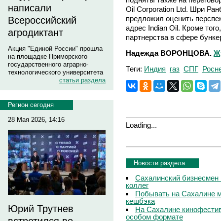
написали
Oil Corporation Ltd. Шри Р
предложил оценить перспе
Всероссийский
адрес Indian Oil. Кроме то
агродиктант
партнерства в сфере бунке
Акция "Единой России" прошла
Надежда ВОРОНЦОВА.
Ж
на площадке Приморского
государственного аграрно-
Теги:
Индия
газ
СПГ
Росн
технологического университета
статьи раздела
Регион сегодня
28 Мая 2026, 14:16
Loading...
Новости раздела
Сахалинский бизнесмен 
коллег
Побывать на Сахалине м
кешбэка
Юрий Трутнев
На Сахалине кинофестив
особом формате