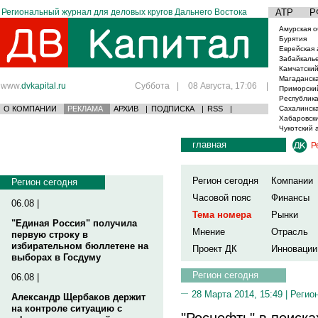
Региональный журнал для деловых кругов Дальнего Востока
АТР
Р
Амурская о
Бурятия
Еврейская 
Забайкаль
Камчатский
Магаданска
www.
dvkapital.ru
Суббота
|
08 Августа, 17:06
|
Приморски
Республика
О КОМПАНИИ
РЕКЛАМА
АРХИВ
|
ПОДПИСКА
|
RSS
|
Сахалинска
Хабаровски
Чукотский 
главная
Р
Регион сегодня
Компании
Регион сегодня
Часовой пояс
Финансы
06.08 |
Тема номера
Рынки
"Единая Россия" получила
Мнение
Отрасль
первую строку в
избирательном бюллетене на
Проект ДК
Инновации
выборах в Госдуму
Регион сегодня
06.08 |
28 Марта 2014, 15:49 |
Регио
Александр Щербаков держит
на контроле ситуацию с
"Роснефть" в поиска