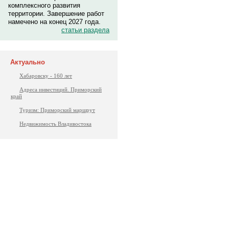
комплексного развития
территории. Завершение работ
намечено на конец 2027 года.
статьи раздела
Актуально
Хабаровску - 160 лет
Адреса инвестиций. Приморский
край
Туризм: Приморский маршрут
Недвижимость Владивостока