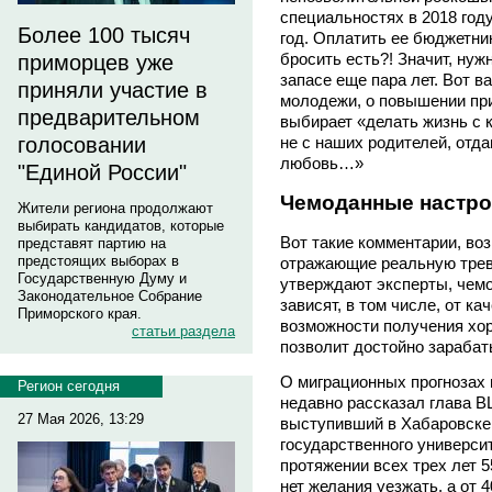
специальностях в 2018 год
Более 100 тысяч
год. Оплатить ее бюджетник
бросить есть?! Значит, нужн
приморцев уже
запасе еще пара лет. Вот в
приняли участие в
молодежи, о повышении при
предварительном
выбирает «делать жизнь с к
голосовании
не с наших родителей, отд
любовь…»
"Единой России"
Чемоданные настро
Жители региона продолжают
выбирать кандидатов, которые
Вот такие комментарии, воз
представят партию на
предстоящих выборах в
отражающие реальную трев
Государственную Думу и
утверждают эксперты, чем
Законодательное Собрание
зависят, в том числе, от к
Приморского края.
возможности получения хор
статьи раздела
позволит достойно зарабат
О миграционных прогнозах 
Регион сегодня
недавно рассказал глава
27 Мая 2026, 13:29
выступивший в Хабаровске 
государственного университ
протяжении всех трех лет 5
нет желания уезжать, а от 