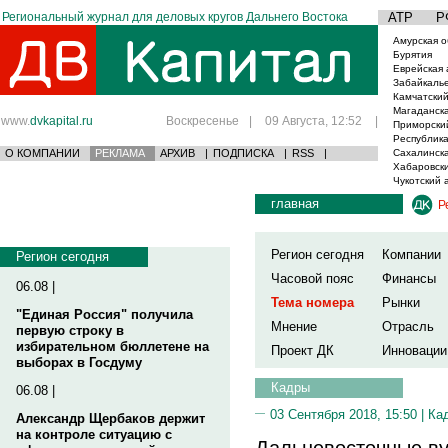
Региональный журнал для деловых кругов Дальнего Востока
АТР
Р
Амурская о
Бурятия
Еврейская 
Забайкаль
Камчатский
Магаданска
www.
dvkapital.ru
Воскресенье
|
09 Августа, 12:52
|
Приморски
Республика
О КОМПАНИИ
РЕКЛАМА
АРХИВ
|
ПОДПИСКА
|
RSS
|
Сахалинска
Хабаровски
Чукотский 
главная
Р
Регион сегодня
Компании
Регион сегодня
Часовой пояс
Финансы
06.08 |
Тема номера
Рынки
"Единая Россия" получила
Мнение
Отрасль
первую строку в
избирательном бюллетене на
Проект ДК
Инновации
выборах в Госдуму
Кадры
06.08 |
03 Сентября 2018, 15:50 |
Ка
Александр Щербаков держит
на контроле ситуацию с
Дальневосточные ву