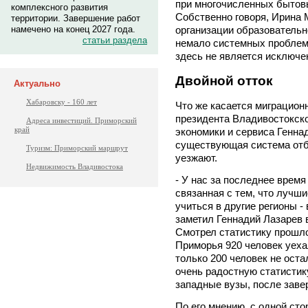
при многочисленных бытов
комплексного развития
Собственно говоря, Ирина 
территории. Завершение работ
намечено на конец 2027 года.
организации образовательн
статьи раздела
немало системных проблем
здесь не является исключе
Двойной отток
Актуально
Хабаровску - 160 лет
Что же касается миграцион
президента Владивостокско
Адреса инвестиций. Приморский
край
экономики и сервиса Генн
существующая система отбо
Туризм: Приморский маршрут
уезжают.
Недвижимость Владивостока
- У нас за последнее время
связанная с тем, что лучш
учиться в другие регионы -
заметил Геннадий Лазарев в 
Смотрел статистику прошлог
Приморья 920 человек уеха
только 200 человек не ост
очень радостную статистик
западные вузы, после заве
По его мнению, с одной ст