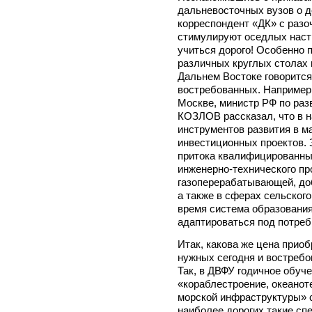
дальневосточных вузов о д
корреспондент «ДК» с разо
стимулируют оседлых наст
учиться дорого! Особенно 
различных круглых столах 
Дальнем Востоке говорится
востребованных. Например,
Москве, министр РФ по раз
КОЗЛОВ рассказал, что в 
инструментов развития в м
инвестиционных проектов. 
притока квалифицированны
инженерно-технического пр
газоперерабатывающей, д
а также в сферах сельского
время система образования
адаптироваться под потреб
Итак, какова же цена приоб
нужных сегодня и востребо
Так, в ДВФУ годичное обуч
«кораблестроение, океанот
морской инфраструктуры» с
наиболее дорогих такие сп