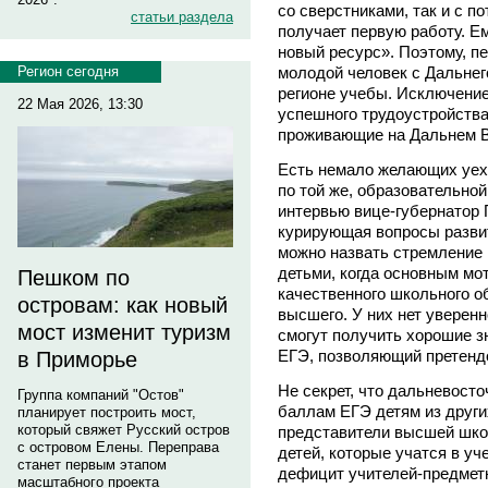
со сверстниками, так и с 
статьи раздела
получает первую работу. Е
новый ресурс». Поэтому, пе
Регион сегодня
молодой человек с Дальнего
регионе учебы. Исключение
22 Мая 2026, 13:30
успешного трудоустройства
проживающие на Дальнем Вос
Есть немало желающих уеха
по той же, образовательной
интервью вице-губернатор
курирующая вопросы развит
можно назвать стремление 
детьми, когда основным мо
Пешком по
качественного школьного о
островам: как новый
высшего. У них нет уверенно
мост изменит туризм
смогут получить хорошие зн
ЕГЭ, позволяющий претендо
в Приморье
Не секрет, что дальневост
Группа компаний "Остов"
баллам ЕГЭ детям из других
планирует построить мост,
который свяжет Русский остров
представители высшей школ
с островом Елены. Переправа
детей, которые учатся в уч
станет первым этапом
дефицит учителей-предметн
масштабного проекта