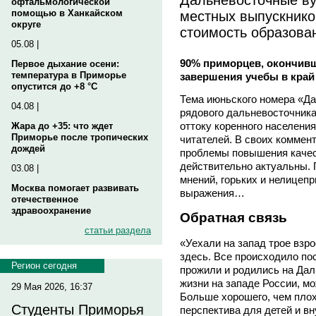
офтальмологической
местных выпускнико
помощью в Ханкайском
округе
стоимость образова
05.08 |
90% приморцев, окончивш
Первое дыхание осени:
температура в Приморье
завершения учебы в край
опустится до +8 °C
Тема июньского номера «Да
04.08 |
рядового дальневосточник
оттоку коренного населени
Жара до +35: что ждет
Приморье после тропических
читателей. В своих коммен
дождей
проблемы повышения качес
действительно актуальны. 
03.08 |
мнений, горьких и нелицеп
Москва помогает развивать
выражения…
отечественное
здравоохранение
Обратная связь
статьи раздела
«Уехали на запад трое взро
здесь. Все происходило пос
Регион сегодня
прожили и родились на Дал
жизни на западе России, мо
29 Мая 2026, 16:37
Больше хорошего, чем плохо
Студенты Приморья
перспектива для детей и вн