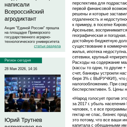
перспектива для подрастаю
написали
первой финансовой возмож
Всероссийский
решены и которые заставил
агродиктант
отдаленность и недоступно
к примеру, в поселке Киров
Акция "Единой России" прошла
Арсеньеве, воспринимается
на площадке Приморского
географическая и погодная.
государственного аграрно-
достойную бюджетную долж
технологического университета
существование в коммерчес
статьи раздела
жилья, ипотека недоступна.
сетевики, крупный «пригре
Регион сегодня
Расходы на содержание мало
(кассы то одни, то другие 
28 Мая 2026, 14:16
счет, банкиры устроили нас
беря 3% с ВЫРУЧКИ!), что
налогообложению. При сок
бесперспективен. 5. Цены 
«Народ голосует против эт
за 2017 г. убыль населения
человек, т. е все програм
гектар не спас, бизнес пр
Юрий Трутнев
это потому, что все ваши 
капитала с обещанными им 