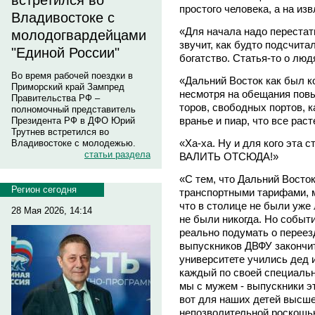
встретился во
простого человека, а на и
Владивостоке с
«Для начала надо перестат
молодогвардейцами
звучит, как будто подсчита
"Единой России"
богатство. Статья-то о людя
Во время рабочей поездки в
«Дальний Восток как был ко
Приморский край Зампред
несмотря на обещания повы
Правительства РФ –
торов, свободных портов, ка
полномочный представитель
вранье и пиар, что все рас
Президента РФ в ДФО Юрий
Трутнев встретился во
«Ха-ха. Ну и для кого эта с
Владивостоке с молодежью.
статьи раздела
ВАЛИТЬ ОТСЮДА!»
«С тем, что Дальний Восток
Регион сегодня
транспортными тарифами, м
что в столице не были уже 
28 Мая 2026, 14:14
не были никогда. Но событ
реально подумать о переез
выпускников ДВФУ закончит
университете учились дед и
каждый по своей специальн
мы с мужем - выпускники э
вот для наших детей высше
непозволительной роскошь