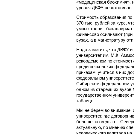
«медицинская биохимия», на
уровня ДВФУ не дотягивает.
Стоимость образования по 
370 тыс. рублей за курс, ч
умных голов - бакалавриат
финансово осиливают (при 
вузах, а в магистратуру от
Надо заметить, что ДВФУ 
университет им. М.К. Аммос
рекордсменом по стоимости
среди нескольких федераль
приказам, учиться в них до
федеральном университете и
Сибирском федеральном унив
одном из старейших вузов 
государственном университ
таблице.
Мы не берем во внимание, 
университет, где договорн
больше, но ведь то - Север
актуальную, по мнению спе
человеческого капитала на