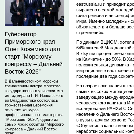
eastrussia.ru и приводит д
выражено в самой молодой г
фика региона и не специфик
мира. Именно молодежь - с
обязательств и больше всег
стремлений».
Губернатор
Приморского края
По данным ВЦИОМ, хотели б
64% жителей Магаданской о
Олег Кожемяко дал
В Якутии процент желающих 
старт "Морскому
на Камчатке - до 50%. В Ха
конгрессу – Дальний
положительная динамика - 
миграционные настроения н
Восток 2026"
последние два года сократ
В Дальневосточном морском
На возраст окончания школ
тренажерном центре Морского
государственного университета
самых высоких миграционны
им. адмирала Г. И. Невельского
заведующего международно
во Владивостоке состоялась
человеческого капитала Ин
торжественная церемония
исследований РАНХиГС Сер
открытия конкурса
населению Дальнего Восток
профессионального мастерства
"Море зовет 2026", одного из
в вузы в другом регионе Ро
самых ярких событий "Морского
«Обучение в качественном 
конгресса – Дальний Восток
наработки социальных конт
2026".