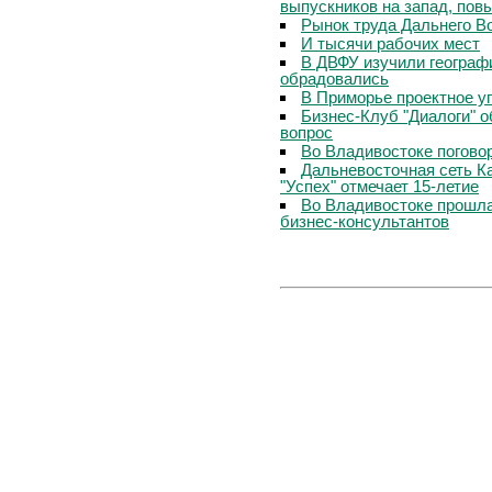
выпускников на запад, пов
Рынок труда Дальнего Во
И тысячи рабочих мест
В ДВФУ изучили географ
обрадовались
В Приморье проектное у
Бизнес-Клуб "Диалоги" 
вопрос
Во Владивостоке погово
Дальневосточная сеть К
"Успех" отмечает 15-летие
Во Владивостоке прошла
бизнес-консультантов