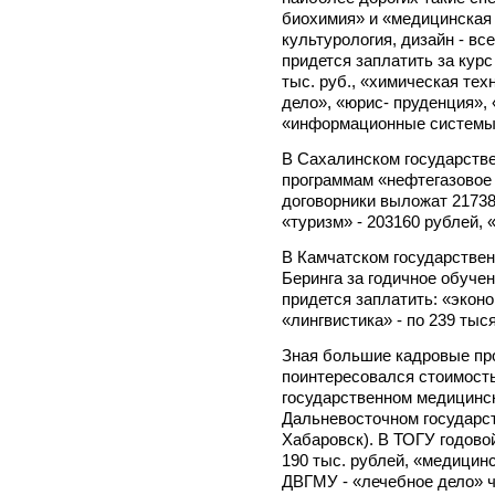
биохимия» и «медицинская 
культурология, дизайн - вс
придется заплатить за курс
тыс. руб., «химическая тех
дело», «юрис- пруденция», 
«информационные системы и
В Сахалинском государстве
программам «нефтегазовое 
договорники выложат 21738
«туризм» - 203160 рублей,
В Камчатском государствен
Беринга за годичное обуче
придется заплатить: «экон
«лингвистика» - по 239 тыс
Зная большие кадровые пр
поинтересовался стоимост
государственном медицинск
Дальневосточном государст
Хабаровск). В ТОГУ годово
190 тыс. рублей, «медицинс
ДВГМУ - «лечебное дело» ч