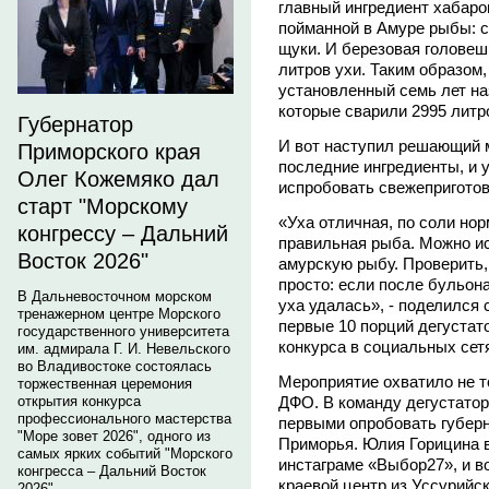
главный ингредиент хабаров
пойманной в Амуре рыбы: са
щуки. И березовая головеш
литров ухи. Таким образом,
установленный семь лет на
которые сварили 2995 литр
Губернатор
И вот наступил решающий 
Приморского края
последние ингредиенты, и 
Олег Кожемяко дал
испробовать свежепригото
старт "Морскому
«Уха отличная, по соли нор
конгрессу – Дальний
правильная рыба. Можно ис
Восток 2026"
амурскую рыбу. Проверить,
просто: если после бульона
В Дальневосточном морском
уха удалась», - поделился 
тренажерном центре Морского
первые 10 порций дегустат
государственного университета
конкурса в социальных сет
им. адмирала Г. И. Невельского
во Владивостоке состоялась
Мероприятие охватило не т
торжественная церемония
ДФО. В команду дегустатор
открытия конкурса
профессионального мастерства
первыми опробовать губер
"Море зовет 2026", одного из
Приморья. Юлия Горицина в
самых ярких событий "Морского
инстаграме «Выбор27», и в
конгресса – Дальний Восток
краевой центр из Уссурийс
2026".