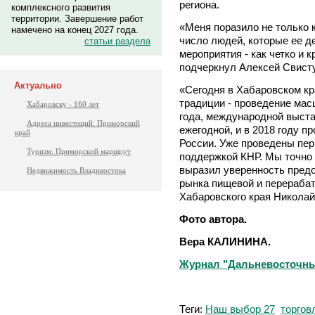
региона.
комплексного развития
территории. Завершение работ
«Меня поразило не только 
намечено на конец 2027 года.
число людей, которые ее де
статьи раздела
мероприятия - как четко и 
подчеркнул Алексей Свист
Актуально
«Сегодня в Хабаровском к
традиции - проведение мас
Хабаровску - 160 лет
года, международной выста
Адреса инвестиций. Приморский
ежегодной, и в 2018 году п
край
России. Уже проведены пер
Туризм: Приморский маршрут
поддержкой КНР. Мы точно 
выразил уверенность предс
Недвижимость Владивостока
рынка пищевой и перераб
Хабаровского края Никола
Фото автора.
Вера КАЛИНИНА.
Журнал "Дальневосточный
Теги:
Наш выбор 27
торгов