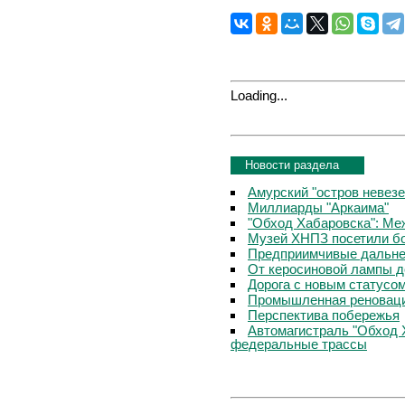
Loading...
Новости раздела
Амурский "остров невезе
Миллиарды "Аркаима"
"Обход Хабаровска": Меж
Музей ХНПЗ посетили б
Предприимчивые дальне
От керосиновой лампы д
Дорога с новым статусо
Промышленная реноваци
Перспектива побережья
Автомагистраль "Обход 
федеральные трассы