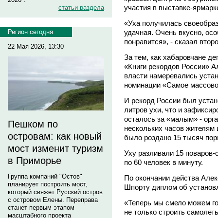
участия в выставке-ярмарк
статьи раздела
«Уха получилась своеобразн
удачная. Очень вкусно, ос
Регион сегодня
понравится», - сказал втор
22 Мая 2026, 13:30
За тем, как хабаровчане де
«Книги рекордов России» А
власти намеревались устан
номинации «Самое массово
И рекорд России был устан
литров ухи, что и зафикси
осталось за «малым» - орг
Пешком по
нескольких часов жителям 
островам: как новый
было роздано 15 тысяч пор
мост изменит туризм
Уху разливали 15 поваров-
в Приморье
по 60 человек в минуту.
Группа компаний "Остов"
По окончании действа Але
планирует построить мост,
Шпорту диплом об установл
который свяжет Русский остров
с островом Елены. Переправа
«Теперь мы смело можем го
станет первым этапом
не только строить самолеты,
масштабного проекта