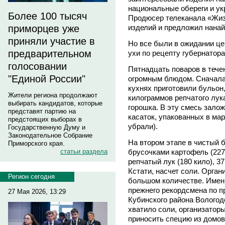
национальные обереги и ук
Более 100 тысяч
Продюсер телеканала «Жиз
изделий и предложил нанай
приморцев уже
приняли участие в
Но все были в ожидании це
предварительном
ухи по рецепту губернатор
голосовании
Пятнадцать поваров в тече
"Единой России"
огромным блюдом. Сначала
кухнях приготовили бульон
Жители региона продолжают
килограммов репчатого лука
выбирать кандидатов, которые
горошка. В эту смесь зало
представят партию на
касаток, упакованных в ма
предстоящих выборах в
убрали).
Государственную Думу и
Законодательное Собрание
На втором этапе в чистый 
Приморского края.
брусочками картофель (227
статьи раздела
репчатый лук (180 кило), 37
Кстати, насчет соли. Орган
Регион сегодня
большом количестве. Именн
прежнего рекордсмена по п
27 Мая 2026, 13:29
Кубинского района Вологодс
хватило соли, организаторы
приносить специю из домов 