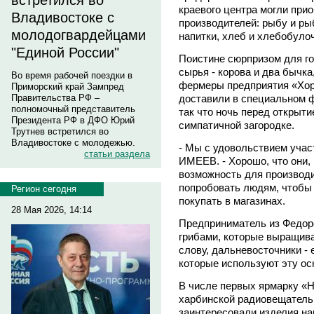
встретился во
краевого центра могли при
Владивостоке с
производителей: рыбу и ры
молодогвардейцами
напитки, хлеб и хлебобуло
"Единой России"
Поистине сюрпризом для г
сырья - корова и два бычк
Во время рабочей поездки в
фермеры предприятия «Хор
Приморский край Зампред
доставили в специальном ф
Правительства РФ –
полномочный представитель
так что ночь перед открыти
Президента РФ в ДФО Юрий
симпатичной загородке.
Трутнев встретился во
Владивостоке с молодежью.
- Мы с удовольствием участ
статьи раздела
ИМЕЕВ. - Хорошо, что они,
возможность для производит
попробовать людям, чтобы 
Регион сегодня
покупать в магазинах.
28 Мая 2026, 14:14
Предприниматель из Федор
грибами, которые выращива
слову, дальневосточники -
которые используют эту ос
В числе первых ярмарку «Н
харбинской радиовещательн
заинтересовали изделия на