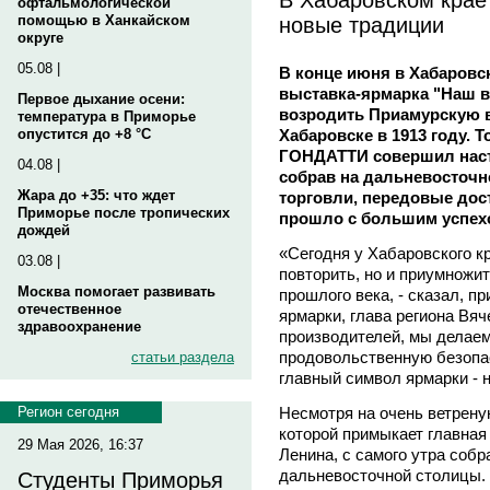
офтальмологической
новые традиции
помощью в Ханкайском
округе
05.08 |
В конце июня в Хабаровск
выставка-ярмарка "Наш в
Первое дыхание осени:
возродить Приамурскую 
температура в Приморье
Хабаровске в 1913 году. 
опустится до +8 °C
ГОНДАТТИ совершил нас
04.08 |
собрав на дальневосточн
Жара до +35: что ждет
торговли, передовые дос
Приморье после тропических
прошло с большим успехо
дождей
«Сегодня у Хабаровского кр
03.08 |
повторить, но и приумножи
Москва помогает развивать
прошлого века, - сказал, п
отечественное
ярмарки, глава региона В
здравоохранение
производителей, мы делаем
продовольственную безопа
статьи раздела
главный символ ярмарки - 
Несмотря на очень ветреную
Регион сегодня
которой примыкает главная
29 Мая 2026, 16:37
Ленина, с самого утра собр
дальневосточной столицы. 
Студенты Приморья