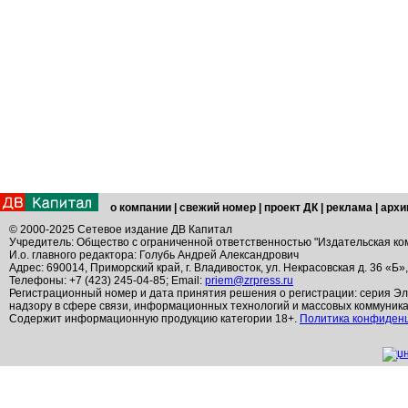
о компании
|
свежий номер
|
проект ДК
|
реклама
|
архи
© 2000-2025 Сетевое издание ДВ Капитал
Учредитель: Общество с ограниченной ответственностью "Издательская ко
И.о. главного редактора: Голубь Андрей Александрович
Адрес: 690014, Приморский край, г. Владивосток, ул. Некрасовская д. 36 «Б»
Телефоны: +7 (423) 245-04-85; Email:
priem@zrpress.ru
Регистрационный номер и дата принятия решения о регистрации: серия Эл
надзору в сфере связи, информационных технологий и массовых коммуник
Содержит информационную продукцию категории 18+.
Политика конфиден