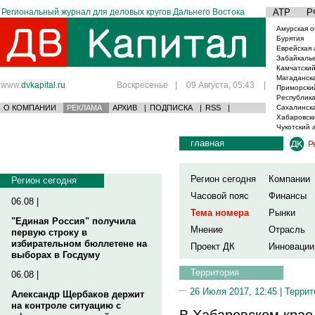
Региональный журнал для деловых кругов Дальнего Востока
АТР
Р
Амурская о
Бурятия
Еврейская 
Забайкаль
Камчатский
Магаданска
www.
dvkapital.ru
Воскресенье
|
09 Августа, 05:43
|
Приморски
Республика
О КОМПАНИИ
РЕКЛАМА
АРХИВ
|
ПОДПИСКА
|
RSS
|
Сахалинска
Хабаровски
Чукотский 
главная
Р
Регион сегодня
Компании
Регион сегодня
Часовой пояс
Финансы
06.08 |
Тема номера
Рынки
"Единая Россия" получила
Мнение
Отрасль
первую строку в
избирательном бюллетене на
Проект ДК
Инновации
выборах в Госдуму
Территория
06.08 |
26 Июля 2017, 12:45 |
Террит
Александр Щербаков держит
на контроле ситуацию с
В Хабаровском крае