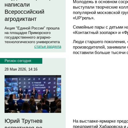
Молодежь в основном сосре
написали
выступали творческие колл
Всероссийский
популярной московской груп
«UP’рель».
агродиктант
Семейные пары с детьми на
Акция "Единой России" прошла
«Контактный зоопарк» и «Ф
на площадке Приморского
государственного аграрно-
Люди старшего поколения,
технологического университета
статьи раздела
производителей, занимали 
поставили больше тысячи 
Регион сегодня
28 Мая 2026, 14:16
Юрий Трутнев
На выставке-ярмарке пред
предприятий Хабаровска и 