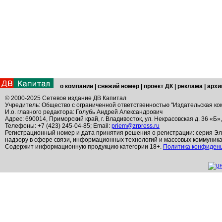
о компании
|
свежий номер
|
проект ДК
|
реклама
|
архи
© 2000-2025 Сетевое издание ДВ Капитал
Учредитель: Общество с ограниченной ответственностью "Издательская ко
И.о. главного редактора: Голубь Андрей Александрович
Адрес: 690014, Приморский край, г. Владивосток, ул. Некрасовская д. 36 «Б»
Телефоны: +7 (423) 245-04-85; Email:
priem@zrpress.ru
Регистрационный номер и дата принятия решения о регистрации: серия Эл
надзору в сфере связи, информационных технологий и массовых коммуник
Содержит информационную продукцию категории 18+.
Политика конфиден