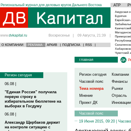
Региональный журнал для деловых кругов Дальнего Востока
АТР
Р
Амурская о
Бурятия
Еврейская 
Забайкаль
Камчатский
Магаданска
www.
dvkapital.ru
Воскресенье
|
09 Августа, 21:39
|
Приморски
Республика
О КОМПАНИИ
РЕКЛАМА
АРХИВ
|
ПОДПИСКА
|
RSS
|
Сахалинска
Хабаровски
Чукотский 
главная
Р
Регион сегодня
Компании
Регион сегодня
Часовой пояс
Финансы
06.08 |
Тема номера
Рынки
"Единая Россия" получила
Мнение
Отрасль
первую строку в
избирательном бюллетене на
Проект ДК
Инновации
выборах в Госдуму
Часовой пояс
06.08 |
19 Июня 2015, 09:20 |
Часово
Александр Щербаков держит
на контроле ситуацию с
Арктический закон: 