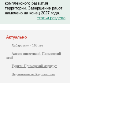
комплексного развития
территории. Завершение работ
намечено на конец 2027 года.
статьи раздела
Актуально
Хабаровску - 160 лет
Адреса инвестиций. Приморский
край
Туризм: Приморский маршрут
Недвижимость Владивостока