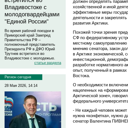
встретился во
должен определять параме
Владивостоке с
хозяйственной и иной деяте
эффективные меры государ
молодогвардейцами
деятельности и закреплят
"Единой России"
развития Арктики.
Во время рабочей поездки в
Похожей точки зрения прид
Приморский край Зампред
СФ по федеративному устро
Правительства РФ –
местному самоуправлению 
полномочный представитель
мнению сенатора, закон до
Президента РФ в ДФО Юрий
в Арктике экономической, 
Трутнев встретился во
Владивостоке с молодежью.
инвестиционной, демографи
статьи раздела
разработке нормативного а
опыт, полученный в рамках
Востока.
Регион сегодня
О необходимости включени
28 Мая 2026, 14:14
нацеленных на «формирова
Арктической зоне», говори
федерального университе
- Не каждый человек может 
нужна «конфетка», нужно д
сенатор Валентина ПИВНЕ