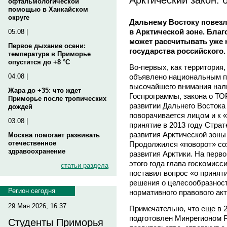
офтальмологической
помощью в Ханкайском
округе
Дальнему Востоку повезл
в Арктической зоне. Благ
05.08 |
может рассчитывать уже 
Первое дыхание осени:
государства российского.
температура в Приморье
опустится до +8 °C
Во-первых, как территория,
объявлено национальным пр
04.08 |
высочайшего внимания нали
Жара до +35: что ждет
Госпрограммы, закона о ТОР
Приморье после тропических
развитии Дальнего Востока 
дождей
поворачивается лицом и к «
03.08 |
принятие в 2013 году Страт
развития Арктической зоны 
Москва помогает развивать
отечественное
Продолжился «поворот» со
здравоохранение
развития Арктики. На перво
этого года глава госкомисс
статьи раздела
поставил вопрос «о принят
решения о целесообразнос
Регион сегодня
нормативного правового акт
29 Мая 2026, 16:37
Примечательно, что еще в 2
подготовлен Минрегионом Р
Студенты Приморья