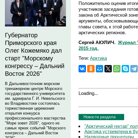
Положительно оценив итог
участников заседания гото
закона об Арктической зоне
аргументы, обосновывающи
главы совета, к этой работ
арктических регионов.
Губернатор
Приморского края
Сергей АКУЛИЧ.
Журнал 
2015 год.
Олег Кожемяко дал
старт "Морскому
Теги:
Арктика
конгрессу – Дальний
Восток 2026"
В Дальневосточном морском
тренажерном центре Морского
Loading...
государственного университета
им. адмирала Г. И. Невельского
во Владивостоке состоялась
торжественная церемония
открытия конкурса
Новости раздела
профессионального мастерства
"Море зовет 2026", одного из
"Арктический гектар" по
самых ярких событий "Морского
Арктика устремлена в б
конгресса – Дальний Восток
Надводные процедуры
2026".