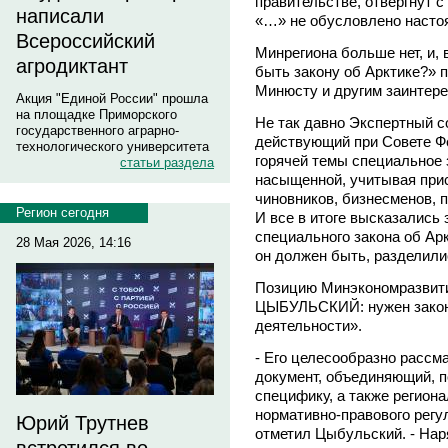
правительстве, отвергнут 
написали
«…» не обусловлено насто
Всероссийский
Минрегиона больше нет, и,
агродиктант
быть закону об Арктике?» 
Минюсту и другим заинтере
Акция "Единой России" прошла
на площадке Приморского
Не так давно Экспертный со
государственного аграрно-
действующий при Совете Ф
технологического университета
горячей темы специальное
статьи раздела
насыщенной, учитывая прис
чиновников, бизнесменов, п
Регион сегодня
И все в итоге высказались
специального закона об Арк
28 Мая 2026, 14:16
он должен быть, разделили
Позицию Минэкономразвити
ЦЫБУЛЬСКИЙ: нужен закон
деятельности».
- Его целесообразно рассм
документ, объединяющий, 
специфику, а также регион
нормативно-правового регул
Юрий Трутнев
отметил Цыбульский. - Нар