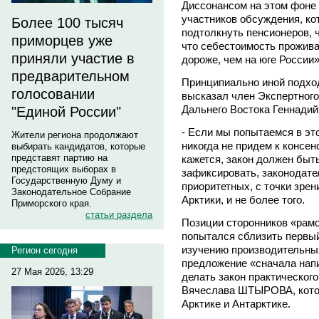
Диссонансом на этом фоне 
участников обсуждения, к
Более 100 тысяч
подтолкнуть пенсионеров, 
приморцев уже
что себестоимость прожива
приняли участие в
дороже, чем на юге России»
предварительном
Принципиально иной подхо
голосовании
высказал член Экспертного
Дальнего Востока Геннади
"Единой России"
- Если мы попытаемся в эт
Жители региона продолжают
никогда не придем к консенс
выбирать кандидатов, которые
представят партию на
кажется, закон должен быт
предстоящих выборах в
зафиксировать, законодате
Государственную Думу и
приоритетных, с точки зрен
Законодательное Собрание
Арктики, и не более того.
Приморского края.
статьи раздела
Позиции сторонников «рам
попытался сблизить первый
изучению производительны
Регион сегодня
предложение «сначала напи
27 Мая 2026, 13:29
делать закон практическог
Вячеслава ШТЫРОВА, котор
Арктике и Антарктике.