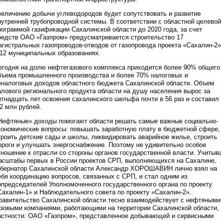
величению добычи углеводородов будет сопутствовать и развитие
нутренней трубопроводной системы. В соответствии с областной целевой
рограммой газификации Сахалинской области до 2020 года, за счет
редств ОАО «Газпром» предусматривается строительство 17
агистральных газопроводов-отводов от газопровода проекта «Сахалин-2»
 12 муниципальных образованиях.
егодня на долю нефтегазового комплекса приходится более 90% общего
бъема промышленного производства и более 70% налоговых и
еналоговых доходов областного бюджета Сахалинской области. Объем
алового регионального продукта области на душу населения вырос за
ятнадцать лет освоения сахалинского шельфа почти в 56 раз и составил
,2 млн рублей.
Нефтяные» доходы помогают области решать самые важные социально-
кономические вопросы: повышать заработную плату в бюджетной сфере,
троить детские сады и школы, ликвидировать аварийное жилье, строить
ороги и улучшать энергоснабжение. Поэтому не удивительно особое
тношение к отрасли со стороны органов государственной власти. Учитыв
асштабы первых в России проектов СРП, выполняющихся на Сахалине,
убернатор Сахалинской области Александр ХОРОШАВИН лично взял на
ебя координацию вопросов, связанных с СРП, и стал одним из
опредседателей Уполномоченного государственного органа по проекту
Сахалин-1» и Наблюдательного совета по проекту «Сахалин-2».
равительство Сахалинской области тесно взаимодействует с нефтяными
азовыми компаниями, работающими на территории Сахалинской области,
астности: ОАО «Газпром», представленное добывающей и сервисными