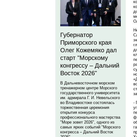
к
к
д
м
О
Н
Губернатор
С
э
Приморского края
г
Олег Кожемяко дал
д
к
старт "Морскому
п
р
конгрессу – Дальний
с
Восток 2026"
н
«
В Дальневосточном морском
в
тренажерном центре Морского
с
государственного университета
з
им. адмирала Г. И. Невельского
-
во Владивостоке состоялась
у
торжественная церемония
п
открытия конкурса
ф
профессионального мастерства
о
"Море зовет 2026", одного из
г
самых ярких событий "Морского
п
конгресса – Дальний Восток
Х
2026".