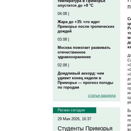
температура в Приморье
п
опустится до +8 °C
04.08 |
С
Жара до +35: что ждет
ц
Приморье после тропических
Р
дождей
т
м
03.08 |
д
к
Москва помогает развивать
отечественное
Д
здравоохранение
С
«
02.08 |
«
Дождливый аккорд: чем
«
удивит конец недели в
д
Приморье — прогноз погоды
ш
по городам
п
и
статьи раздела
о
р
Регион сегодня
Б
м
29 Мая 2026, 16:37
п
р
Студенты Приморья
в