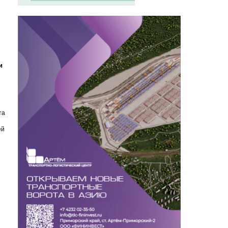
и
та
ей