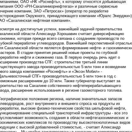
омпаниями, ОАО «НК «Роснефть», к которому относятся добывающая
омпания ООО «РН-Сахалинморнефтегаз» и различные сервисные
очерние компании, ЗАО «Петросах» (оператор по разработке
есторождения Окружного, принадлежащего компании «Юралс Энерджи»)
АО «Сахалинская нефтяная компания».
есмотря на достигнутые успехи, важнейшей задачей правительства
ахалинской области Александр Хорошавин считает диверсификацию
кономики, которая прежде всего связана с созданием производств по
лубокой переработке углеводородов. Важнейшей перспективной отрасль
ля Сахалинской области является формирование нефте- и газохимическ
ластеров. В стадии принятия решений новые проекты по глубокой
ереработке нефти и сжижению газа. В первую очередь речь идет о
асширении производства СПГ: строительстве третьей линии
уществующего завода производительностью 5 млн тонн и возведении
ового завода компаниями «Роснефть» и «Эксон Мобил» -
Дальневосточный СПГ» производительностью 5 млн тонн в год с
озможным расширением до 10 млн. Также губернатор выступает за
троительство на Сахалине собственного нефтеперерабатывающего
авода, расширение использования в регионе газомоторного топлива.
 Географическое положение региона, наличие значительных запасов
глеводородов, рост внутреннего и внешнего спроса на продукты их
ереработки, высокие физико-технические свойства шельфовой нефти,
ункционирование специальной транспортной инфраструктуры - все это
бусловливает возможность создания в области нефтегазохимических и
азохимических комплексов по производству высокотехнологичных видов
родукции с высокой добавленной стоимостью, - считает Александр
орошавин. - Мы крайне заинтересованы в создании на территории регион