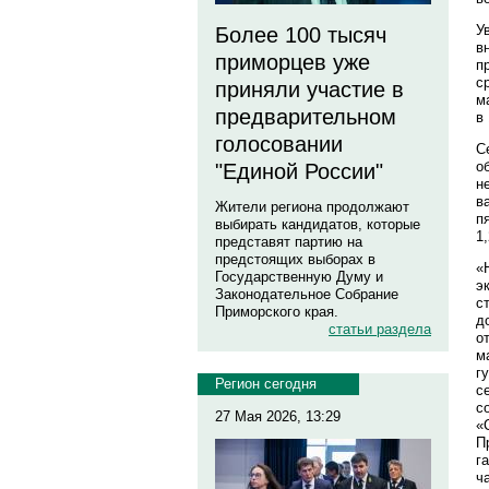
У
Более 100 тысяч
в
приморцев уже
п
с
приняли участие в
м
предварительном
в
голосовании
С
о
"Единой России"
н
в
Жители региона продолжают
п
выбирать кандидатов, которые
1
представят партию на
предстоящих выборах в
«
Государственную Думу и
э
Законодательное Собрание
с
Приморского края.
д
статьи раздела
о
м
г
Регион сегодня
с
с
27 Мая 2026, 13:29
«
П
г
ч