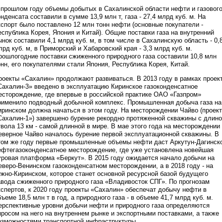
 прошлом году объемы добытых в Сахалинской области нефти и газовог
онденсата составили в сумме 13,9 млн т, газа - 27,4 млрд куб. м. На
кспорт было поставлено 12 млн тонн нефти (основные покупатели -
еспублика Корея, Япония и Китай). Общие поставки газа на внутренний
ынок составили 4,1 млрд куб. м, в том числе в Сахалинскую область - 0,
лрд куб. м, в Приморский и Хабаровский края - 3,3 млрд куб. м.
рошлогодние поставки сжиженного природного газа составили 10,8 млн
онн, его покупателями стали Япония, Республика Корея, Китай.
роекты «Сахалин» продолжают развиваться. В 2013 году в рамках проек
Сахалин-3» введено в эксплуатацию Киринское газоконденсатное
есторождение, где впервые в российской практике ОАО «Газпром»
рименило подводный добычной комплекс. Промышленная добыча газа на
иринском должна начаться в этом году. На месторождении Чайво (проект
Сахалин-1») завершено бурение рекордно протяженной скважины с длин
твола 13 км - самой длинной в мире. В мае этого года на месторождении
еверное Чайво началось бурение первой эксплуатационной скважины. В
том же году первые промышленные объемы нефти даст Аркутун-Дагинск
ефтегазоконденсатное месторождение, где уже установлена новейшая
уровая платформа «Беркут». В 2015 году ожидается начало добычи на
еверо-Венинском газоконденсатном месторождении, а в 2018 году - на
жно-Киринском, которое станет основной ресурсной базой будущего
авода сжиженного природного газа «Владивосток СПГ». По прогнозам
кспертов, к 2020 году проекты «Сахалин» обеспечат добычу нефти в
бъеме 18,5 млн т в год, а природного газа - в объеме 41,7 млрд куб. м.
ерспективные уровни добычи нефти и природного газа определяются
просом на него на внутреннем рынке и экспортными поставками, а также
озможностями транспортной инфраструктуры.