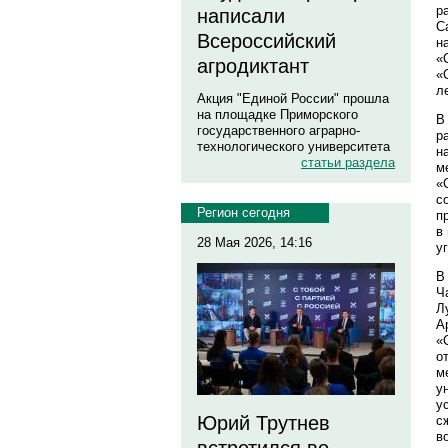
р
написали
С
Всероссийский
н
«
агродиктант
«
ле
Акция "Единой России" прошла
на площадке Приморского
В
государственного аграрно-
р
технологического университета
н
статьи раздела
м
«
с
Регион сегодня
п
в
28 Мая 2026, 14:16
у
В
Ч
Л
А
«
о
м
у
у
Юрий Трутнев
с
в