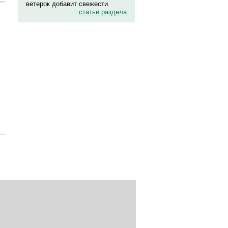
ветерок добавит свежести.
статьи раздела