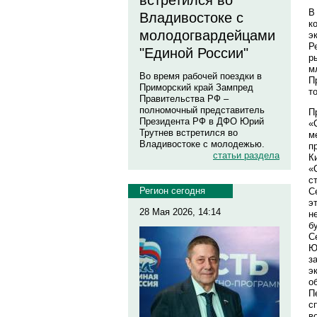
встретился во
В
Владивостоке с
к
молодогвардейцами
э
Р
"Единой России"
р
м
Во время рабочей поездки в
П
Приморский край Зампред
т
Правительства РФ –
полномочный представитель
П
Президента РФ в ДФО Юрий
«
Трутнев встретился во
м
Владивостоке с молодежью.
п
статьи раздела
К
«
с
Регион сегодня
С
э
28 Мая 2026, 14:14
н
б
С
Ю
з
э
о
П
с
в