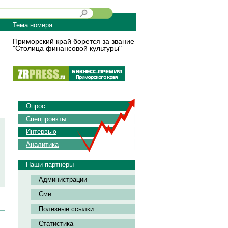
Тема номера
Приморский край борется за звание
"Столица финансовой культуры"
Опрос
Спецпроекты
Интервью
Аналитика
Наши партнеры
Администрации
Сми
Полезные ссылки
Статистика