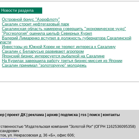
Новости раздела
Островной бонус "Аэрофлоту"
Сахалин строит нефтегазовый парк
Сахалинская область намерена совершить "экономическое чудо"
"Росгеология" оценила шельф Северных Курил
Валерий Лимаренко вступил в должность губернатора Сахалинской
бласти
Инвесторы из Южной Кореи не теряют интереса к Сахалину
Сахалин с Беларусью развивают агропром
Японский бизнес интересуется рыбалкой на Сахалине
На Курилах завершила работу третья бизнес-миссия из Японии
Сахалин принимал "золоторукую" молодежь
ер
|
проект ДК
|
реклама
|
архив
|
подписка
|
rss
|
поиск
|
контакты
тственностью "Издательская компания "Золотой Рог" (ОГРН 1162536095358)
ксандрович
ток, ул. Некрасовская д. 36 «Б», офис 606;