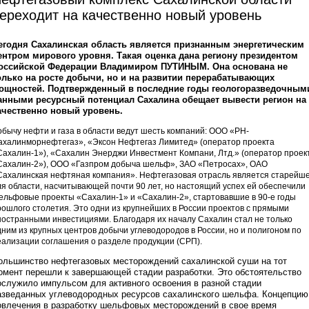
ереходит на качественно новый уровень
егодня Сахалинская область является признанным энергетическим
ентром мирового уровня. Такая оценка дана региону президентом
оссийской Федерации Владимиром ПУТИНЫМ. Она основана не
олько на росте добычи, но и на развитии перерабатывающих
ощностей. Подтвержденный в последние годы геологоразведочным
анными ресурсный потенциал Сахалина обещает вывести регион на
ачественно новый уровень.
обычу нефти и газа в области ведут шесть компаний: ООО «РН-
ахалинморнефтегаз», «Эксон Нефтегаз Лимитед» (оператор проекта
Сахалин-1»), «Сахалин Энерджи Инвестмент Компани, Лтд.» (оператор проек
Сахалин-2»), ООО «Газпром добыча шельф», ЗАО «Петросах», ОАО
Сахалинская нефтяная компания». Нефтегазовая отрасль является старейш
ля области, насчитывающей почти 90 лет, но настоящий успех ей обеспечили
ельфовые проекты «Сахалин-1» и «Сахалин-2», стартовавшие в 90-е годы
рошлого столетия. Это одни из крупнейших в России проектов с прямыми
ностранными инвестициями. Благодаря их началу Сахалин стал не только
дним из крупных центров добычи углеводородов в России, но и полигоном по
еализации соглашения о разделе продукции (СРП).
ольшинство нефтегазовых месторождений сахалинской суши на тот
омент перешли к завершающей стадии разработки. Это обстоятельство
ослужило импульсом для активного освоения в разной стадии
азведанных углеводородных ресурсов сахалинского шельфа. Концепцию
овлечения в разработку шельфовых месторождений в свое время