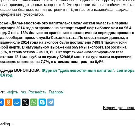
овых производственных мощностей. Это дополнительные рабочие места,
овышение благосостояния островитян. Для нас это важнейшая задача, -
одчеркивает губернатор.
осье «Дальневосточного капитала»:
Сахалинская область в первом
олугодии 2014 года отправила на экспорт сырой нефти более чем на $6,4
лрд. Это на 18% больше по сравнению с аналогичным периодом прошлого
ода, сообщает пресс-служба Сахалинстата. По оперативным данным, в
нваре-июле 2014 года на экспорт было поставлено 7499,8 тысячи тонн
ырой нефти. В натуральном выражении объемы экспорта возросли на
7,9%, в стоимостном - на 18,3%.
Экспорт сжиженного природного газа
оставил 12,1 млн куб. м на сумму $2946,8 млн, в натуральном выражении
роизошло снижение на 7,7%, в стоимостном - рост на 6,4%.
адежда ВОРОНЦОВА.
Журнал "Дальневосточный капитал", сентябрь
014 год.
еги:
нефть
газ
Роснефть
Газпром
Версия для печа
ading...