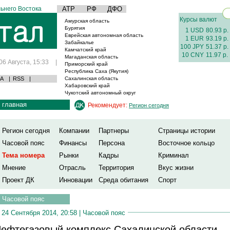
ьнего Востока
АТР
РФ
ДФО
Курсы валют
Амурская область
Бурятия
1 USD
80.93 р.
Еврейская автономная область
1 EUR
93.19 р.
Забайкалье
100 JPY
51.37 р.
Камчатский край
10 CNY
11.97 р.
Магаданская область
06 Августа, 15:33
|
Приморский край
Республика Саха (Якутия)
А
|
RSS
|
Сахалинская область
Хабаровский край
Чукотский автономный округ
главная
Рекомендует:
Регион сегодня
Регион сегодня
Компании
Партнеры
Страницы истории
Часовой пояс
Финансы
Персона
Восточное кольцо
Тема номера
Рынки
Кадры
Криминал
Мнение
Отрасль
Территория
Вкус жизни
Проект ДК
Инновации
Среда обитания
Спорт
Часовой пояс
24 Сентября 2014, 20:58 |
Часовой пояс
ефтегазовый комплекс Сахалинской области