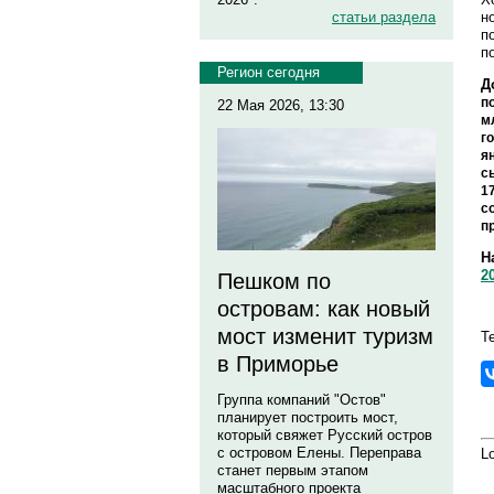
н
статьи раздела
п
п
Регион сегодня
Д
п
22 Мая 2026, 13:30
м
г
я
с
1
с
п
Н
2
Пешком по
островам: как новый
мост изменит туризм
Т
в Приморье
Группа компаний "Остов"
планирует построить мост,
который свяжет Русский остров
с островом Елены. Переправа
Lo
станет первым этапом
масштабного проекта