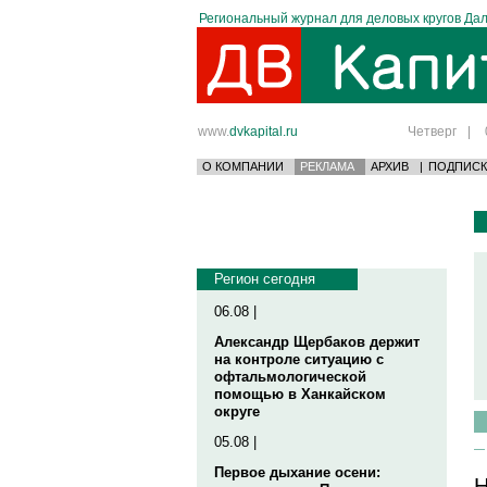
Региональный журнал для деловых кругов Дал
www.
dvkapital.ru
Четверг
|
О КОМПАНИИ
РЕКЛАМА
АРХИВ
|
ПОДПИСК
Регион сегодня
06.08 |
Александр Щербаков держит
на контроле ситуацию с
офтальмологической
помощью в Ханкайском
округе
05.08 |
Первое дыхание осени:
Н