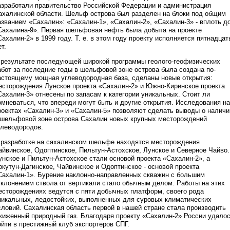
азработали правительство Российской Федерации и администрация
ахалинской области. Шельф острова был разделен на блоки под общим
азванием «Сахалин»: «Сахалин-1», «Сахалин-2», «Сахалин-3» - вплоть д
Сахалина-9». Первая шельфовая нефть была добыта на проекте
Сахалин-2» в 1999 году. Т. е. в этом году проекту исполняется пятнадцат
т.
 результате последующей широкой программы геолого-геофизических
абот за последние годы в шельфовой зоне острова была создана по-
астоящему мощная углеводородная база, сделаны новые открытия:
есторождения Лунское проекта «Сахалин-2» и Южно-Киринское проекта
Сахалин-3» отнесены по запасам к категории уникальных. Стоит ли
омневаться, что впереди могут быть и другие открытия. Исследования на
роектах «Сахалин-3» и «Сахалин-5» позволяют сделать выводы о наличи
 шельфовой зоне острова Сахалин новых крупных месторождений
глеводородов.
 разработке на сахалинском шельфе находятся месторождения
айвинское, Одоптинское, Пильтун-Астохское, Лунское и Северное Чайво.
унское и Пильтун-Астохское стали основой проекта «Сахалин-2», а
ркутун-Дагинское, Чайвинское и Одоптинское - основой проекта
Сахалин-1». Бурение наклонно-направленных скважин с большим
тклонением ствола от вертикали стало обычным делом. Работы на этих
есторождениях ведутся с пяти добычных платформ, своего рода
никальных, ледостойких, выполненных для суровых климатических
словий. Сахалинская область первой в нашей стране стала производить
жиженный природный газ. Благодаря проекту «Сахалин-2» России удало
ойти в престижный клуб экспортеров СПГ.