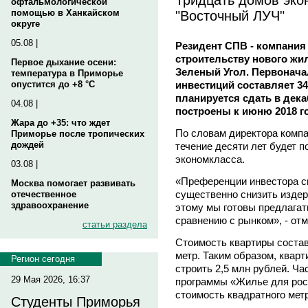
офтальмологической
"Восточный ЛУЧ"
помощью в Ханкайском
округе
05.08 |
Резидент СПВ - компания
строительству нового жи
Первое дыхание осени:
Зеленый Угол. Первонач
температура в Приморье
инвестиций составляет 3
опустится до +8 °C
планируется сдать в дека
04.08 |
построены к июню 2018 г
Жара до +35: что ждет
По словам директора ком
Приморье после тропических
дождей
течение десяти лет будет 
экономкласса.
03.08 |
«Преференции инвестора с
Москва помогает развивать
существенно снизить издер
отечественное
здравоохранение
этому мы готовы предлагат
сравнению с рынком», - отм
статьи раздела
Стоимость квартиры состав
метр. Таким образом, кварт
Регион сегодня
строить 2,5 млн рублей. Ча
29 Мая 2026, 16:37
программы «Жилье для рос
стоимость квадратного метр
Студенты Приморья