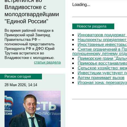
встретился во
Loading...
Владивостоке с
молодогвардейцами
"Единой России"
Новости раздела
Во время рабочей поездки в
Инноваторов поддержат 
Приморский край Зампред
Нацпроекты определяют
Правительства РФ –
Иностранные инвесторы:
полномочный представитель
Президента РФ в ДФО Юрий
Снятие ограничений в П
полноценному летнему отд
Трутнев встретился во
Владивостоке с молодежью.
Приморские грани "Дальн
статьи раздела
Приморье восстанавлива
Сельское хозяйство: ме
Инвестиции чувствуют п
Регион сегодня
Артем принимает вызов
Игорная зона: перезагру
28 Мая 2026, 14:14