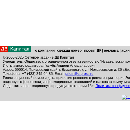
о компании
|
свежий номер
|
проект ДК
|
реклама
|
архи
© 2000-2025 Сетевое издание ДВ Капитал
Учредитель: Общество с ограниченной ответственностью "Издательская ко
И.о. главного редактора: Голубь Андрей Александрович
Адрес: 690014, Приморский край, г. Владивосток, ул. Некрасовская д. 36 «Б»
Телефоны: +7 (423) 245-04-85; Email:
priem@zrpress.ru
Регистрационный номер и дата принятия решения о регистрации: серия Эл
надзору в сфере связи, информационных технологий и массовых коммуник
Содержит информационную продукцию категории 18+.
Политика конфиден