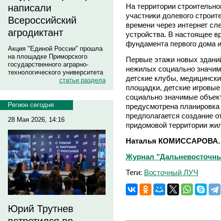
На территории строительн
написали
участники долевого строит
Всероссийский
времени через интернет сл
агродиктант
устройства. В настоящее в
фундамента первого дома и
Акция "Единой России" прошла
на площадке Приморского
Первые этажи новых здани
государственного аграрно-
нежилых социально значим
технологического университета
детские клубы, медицински
статьи раздела
площадки, детские игровые
социально значимые объек
Регион сегодня
предусмотрена планировка 
предполагается создание о
28 Мая 2026, 14:16
придомовой территории жил
Наталья КОМИССАРОВА.
Журнал "Дальневосточный 
Теги:
Восточный ЛУЧ
Юрий Трутнев