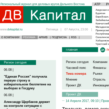
Региональный журнал для деловых кругов Дальнего Востока
АТР
Р
Амурская о
Бурятия
Еврейская 
Забайкаль
Камчатский
Магаданска
www.
dvkapital.ru
Пятница
|
07 Августа, 23:00
|
Приморски
Республика
О КОМПАНИИ
РЕКЛАМА
АРХИВ
|
ПОДПИСКА
|
RSS
|
Сахалинска
Хабаровски
Чукотский 
главная
Р
Регион сегодня
Компании
Регион сегодня
Часовой пояс
Финансы
06.08 |
Тема номера
Рынки
"Единая Россия" получила
Мнение
Отрасль
первую строку в
избирательном бюллетене на
Проект ДК
Инновации
выборах в Госдуму
Проект ДК
06.08 |
14 Апреля 2017, 09:10 |
Прое
Александр Щербаков держит
на контроле ситуацию с
Тридцать домов эко