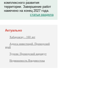
комплексного развития
территории. Завершение работ
намечено на конец 2027 года.
статьи раздела
Актуально
Хабаровску - 160 лет
Адреса инвестиций. Приморский
край
Туризм: Приморский маршрут
Недвижимость Владивостока