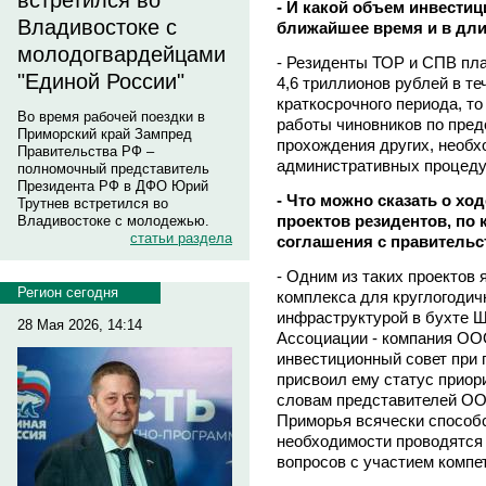
встретился во
- И какой объем инвестиц
Владивостоке с
ближайшее время и в дли
молодогвардейцами
- Резиденты ТОР и СПВ пла
"Единой России"
4,6 триллионов рублей в те
краткосрочного периода, то
Во время рабочей поездки в
работы чиновников по пред
Приморский край Зампред
прохождения других, необх
Правительства РФ –
административных процеду
полномочный представитель
Президента РФ в ДФО Юрий
- Что можно сказать о хо
Трутнев встретился во
проектов резидентов, по
Владивостоке с молодежью.
статьи раздела
соглашения с правитель
- Одним из таких проектов
Регион сегодня
комплекса для круглогодичн
инфраструктурой в бухте Ш
28 Мая 2026, 14:14
Ассоциации - компания ОО
инвестиционный совет при 
присвоил ему статус приор
словам представителей ОО
Приморья всячески способс
необходимости проводятся
вопросов с участием компе