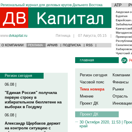
Региональный журнал для деловых кругов Дальнего Востока
АТР
Р
Амурская о
Бурятия
Еврейская 
Забайкаль
Камчатский
Магаданска
www.
dvkapital.ru
Пятница
|
07 Августа, 05:15
|
Приморски
Республика
О КОМПАНИИ
РЕКЛАМА
АРХИВ
|
ПОДПИСКА
|
RSS
|
Сахалинска
Хабаровски
Чукотский 
главная
Р
Регион сегодня
Компании
Регион сегодня
Часовой пояс
Финансы
06.08 |
Тема номера
Рынки
"Единая Россия" получила
Мнение
Отрасль
первую строку в
избирательном бюллетене на
Проект ДК
Инновации
выборах в Госдуму
Проект ДК
06.08 |
30 Октября 2020, 11:53 |
Прое
Александр Щербаков держит
край
на контроле ситуацию с