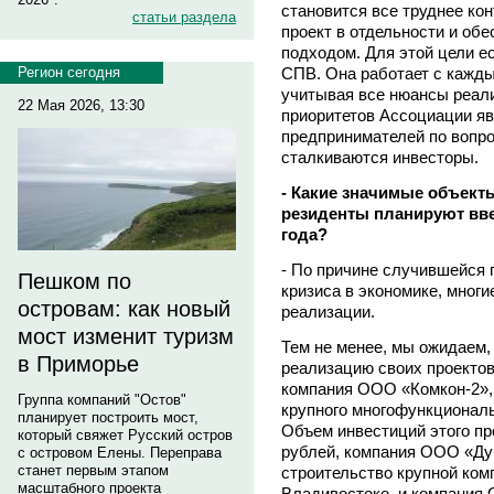
становится все труднее ко
статьи раздела
проект в отдельности и об
подходом. Для этой цели е
Регион сегодня
СПВ. Она работает с кажд
учитывая все нюансы реали
22 Мая 2026, 13:30
приоритетов Ассоциации яв
предпринимателей по вопр
сталкиваются инвесторы.
- Какие значимые объект
резиденты планируют вве
года?
- По причине случившейся 
Пешком по
кризиса в экономике, мног
островам: как новый
реализации.
мост изменит туризм
Тем не менее, мы ожидаем,
в Приморье
реализацию своих проектов
компания ООО «Комкон-2»,
Группа компаний "Остов"
крупного многофункциональ
планирует построить мост,
Объем инвестиций этого пр
который свяжет Русский остров
рублей, компания ООО «Дуб
с островом Елены. Переправа
станет первым этапом
строительство крупной ком
масштабного проекта
Владивостоке, и компания