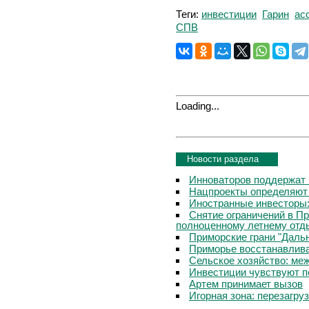
Теги:
инвестиции
Гарин
ас
СПВ
Loading...
Новости раздела
Инноваторов поддержат 
Нацпроекты определяют
Иностранные инвесторы:
Снятие ограничений в П
полноценному летнему отд
Приморские грани "Дальн
Приморье восстанавлива
Сельское хозяйство: ме
Инвестиции чувствуют п
Артем принимает вызов
Игорная зона: перезагру