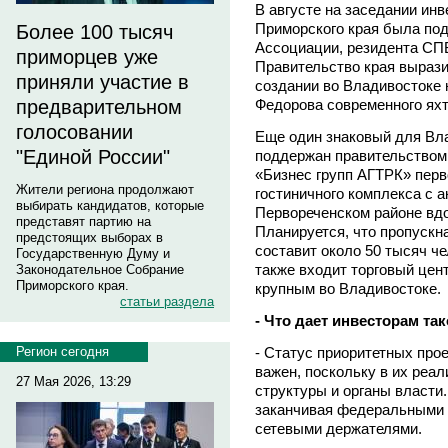
В августе на заседании инв
Приморского края была по
Более 100 тысяч
Ассоциации, резидента СП
приморцев уже
Правительство края выраз
приняли участие в
создании во Владивостоке 
предварительном
Федорова современного яхт
голосовании
Еще один знаковый для Вла
"Единой России"
поддержан правительством
«Бизнес групп АГТРК» перв
Жители региона продолжают
гостиничного комплекса с 
выбирать кандидатов, которые
Первореченском районе вдо
представят партию на
Планируется, что пропускн
предстоящих выборах в
составит около 50 тысяч че
Государственную Думу и
также входит торговый цен
Законодательное Собрание
Приморского края.
крупным во Владивостоке.
статьи раздела
- Что дает инвесторам та
Регион сегодня
- Статус приоритетных про
важен, поскольку в их реа
27 Мая 2026, 13:29
структуры и органы власти
заканчивая федеральными с
сетевыми держателями.