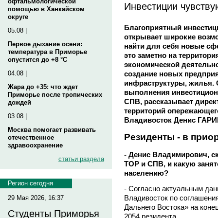
офтальмологической
Инвестиции чувству
помощью в Ханкайском
округе
Благоприятный инвестиц
05.08 |
открывает широкие возмо
Первое дыхание осени:
найти для себя новые сф
температура в Приморье
это заметно на территор
опустится до +8 °C
экономической деятельн
создание новых предприя
04.08 |
инфраструктуры, жилья. 
Жара до +35: что ждет
выполнения инвестицион
Приморье после тропических
СПВ, рассказывает дирек
дождей
территорий опережающего
03.08 |
Владивосток Денис ГАРИ
Москва помогает развивать
Резиденты - в прио
отечественное
здравоохранение
- Денис Владимирович, ск
статьи раздела
ТОР и СПВ, и какую заня
населению?
Регион сегодня
- Согласно актуальным дан
Владивосток по соглашени
29 Мая 2026, 16:37
Дальнего Востока» на коне
Студенты Приморья
2054 резидента.