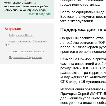
комплексного развития
городе новую гостиницу.
территории. Завершение работ
намечено на конец 2027 года.
Всего, по официальным дан
статьи раздела
Востоке планируется ввести
уже в эксплуатации.
Актуально
Поддержка дает пл
Хабаровску - 160 лет
По данным правительства П
Адреса инвестиций. Приморский
лет работы резиденты ТОР 
край
более 257 миллиардов рубл
Туризм: Приморский маршрут
проектов в регионе появил
Недвижимость Владивостока
Сейчас на Приморье прихо
частных инвестиций и рабо
резидентами ТОР и СПВ на 
развиваются три территори
«Надеждинская», «Михайло
СПВ входят 16 муниципаль
Исполняющий обязанности 
Приморья Сергей ДМИТРИЕ
дальнейшего успешного пр
всех уровнях власти необх