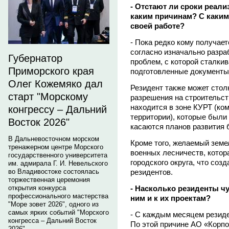
- Отстают ли сроки реали
каким причинам? С каким
своей работе?
- Пока редко кому получае
согласно изначально разра
Губернатор
проблем, с которой сталкив
Приморского края
подготовленные документы
Олег Кожемяко дал
Резидент также может сто
старт "Морскому
разрешения на строительст
находится в зоне КУРТ (ко
конгрессу – Дальний
территории), которые были
Восток 2026"
касаются планов развития 
В Дальневосточном морском
Кроме того, желаемый земе
тренажерном центре Морского
военных лесничеств, котор
государственного университета
городского округа, что соз
им. адмирала Г. И. Невельского
во Владивостоке состоялась
резидентов.
торжественная церемония
открытия конкурса
- Насколько резиденты ч
профессионального мастерства
ним и к их проектам?
"Море зовет 2026", одного из
самых ярких событий "Морского
- С каждым месяцем резиде
конгресса – Дальний Восток
По этой причине АО «Корпо
2026".