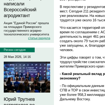
написали
В перспективе у резиденто
Всероссийский
мест. Сегодня 211 резиден
агродиктант
уже реализовали. На новых
трудятся уже около 16 тыс
Акция "Единой России" прошла
на площадке Приморского
Что касается территорий о
государственного аграрно-
время по соглашениям с А
технологического университета
деятельность ведет 461 ре
статьи раздела
создать около 79 тысяч раб
уже запущены, и, благодаря
человек.
Регион сегодня
28 Мая 2026, 14:16
Эти цифры говорят о том, 
трудоустройстве соискател
жителям Приморского края 
- Какой реальный вклад 
экономику?
- По официальным данным 
СПВ и ТОР в свои инвести
уже более 958,3 миллиардо
Юрий Трутнев
Дальнему Востоку.