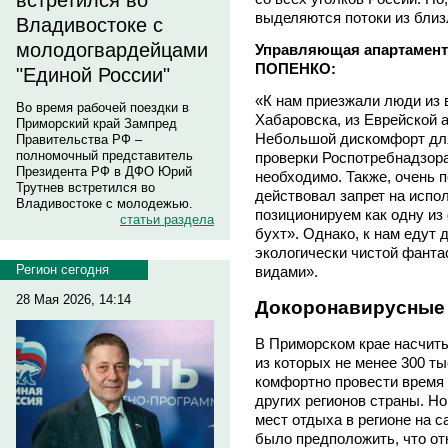
встретился во
выделяются потоки из близ
Владивостоке с
молодогвардейцами
Управляющая апартамента
ПОПЕНКО:
"Единой России"
«К нам приезжали люди из в
Во время рабочей поездки в
Хабаровска, из Еврейской а
Приморский край Зампред
Небольшой дискомфорт для
Правительства РФ –
полномочный представитель
проверки Роспотребнадзора
Президента РФ в ДФО Юрий
необходимо. Также, очень п
Трутнев встретился во
действовал запрет на испо
Владивостоке с молодежью.
позиционируем как одну из
статьи раздела
бухт». Однако, к нам едут
экологически чистой фант
Регион сегодня
видами».
28 Мая 2026, 14:14
Докоронавирусные
В Приморском крае насчиты
из которых не менее 300 т
комфортно провести время н
других регионов страны. 
мест отдыха в регионе на с
было предположить, что о