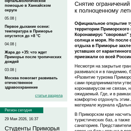
офтальмологической
Снятие ограничений
помощью в Ханкайском
к полноценному лет
округе
05.08 |
Официальное открытие ту
Первое дыхание осени:
территории Приморского 
температура в Приморье
Коронавирус "своровал" 
опустится до +8 °C
солнца и моря. Но после
04.08 |
отдыха в Приморье захле
уставших от карантинного
Жара до +35: что ждет
приезжали со всей России
Приморье после тропических
дождей
Несмотря на закрытые гран
03.08 |
развивался и в пандемию, б
«Развитие туризма Приморс
Москва помогает развивать
сами предприниматели утве
отечественное
здравоохранение
коронавирусом не связан, 
ожидаемый. Где, и в рамка
статьи раздела
комфортно отдохнуть этим 
материале журнала «Дальн
Регион сегодня
В Приморском крае насчиты
29 Мая 2026, 16:37
туристических баз, а также
санаториев. Представители
Студенты Приморья
спрос на базы отдыха в рег