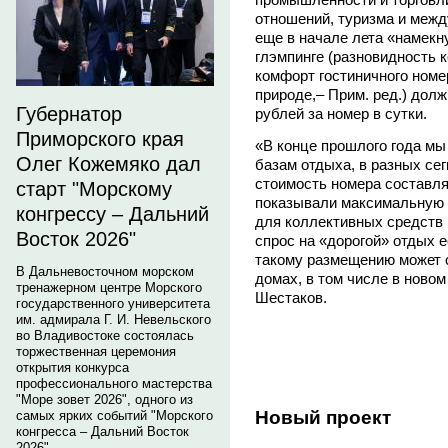
отношений, туризма и межд
еще в начале лета «намекн
глэмпинге (разновидность 
комфорт гостиничного номе
природе,– Прим. ред.) долж
Губернатор
рублей за номер в сутки.
Приморского края
«В конце прошлого года мы
Олег Кожемяко дал
базам отдыха, в разных сегм
стоимость номера составляе
старт "Морскому
показывали максимальную за
конгрессу – Дальний
для коллективных средств 
Восток 2026"
спрос на «дорогой» отдых е
такому размещению может с
В Дальневосточном морском
домах, в том числе в новом
тренажерном центре Морского
Шестаков.
государственного университета
им. адмирала Г. И. Невельского
во Владивостоке состоялась
торжественная церемония
открытия конкурса
профессионального мастерства
"Море зовет 2026", одного из
Новый проект
самых ярких событий "Морского
конгресса – Дальний Восток
2026".