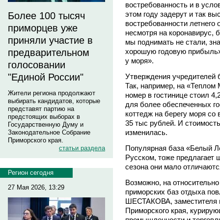
востребованность и в усло
этом году задерут и так вы
Более 100 тысяч
востребованности летнего о
приморцев уже
несмотря на коронавирус, 
приняли участие в
мы поднимать не стали, зна
предварительном
хорошую годовую прибыль»
у моря».
голосовании
"Единой России"
Утверждения учредителей б
Так, например, на «Тепло
Жители региона продолжают
номер в гостинице стоил 4,2
выбирать кандидатов, которые
для более обеспеченных г
представят партию на
коттедж на берегу моря со 
предстоящих выборах в
35 тыс рублей. И стоимост
Государственную Думу и
изменилась.
Законодательное Собрание
Приморского края.
Популярная база «Белый Л
статьи раздела
Русском, тоже предлагает 
сезона они мало отличаютс
Регион сегодня
Возможно, на относительно
27 Мая 2026, 13:29
приморских баз отдыха пов
ШЕСТАКОВА, заместителя 
Приморского края, курирую
промышленности и торговл