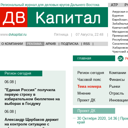
Региональный журнал для деловых кругов Дальнего Востока
АТР
Р
Амурская о
Бурятия
Еврейская 
Забайкаль
Камчатский
Магаданска
www.
dvkapital.ru
Пятница
|
07 Августа, 22:48
|
Приморски
Республика
О КОМПАНИИ
РЕКЛАМА
АРХИВ
|
ПОДПИСКА
|
RSS
|
Сахалинска
Хабаровски
Чукотский 
главная
Р
Регион сегодня
Компании
Регион сегодня
Часовой пояс
Финансы
06.08 |
Тема номера
Рынки
"Единая Россия" получила
Мнение
Отрасль
первую строку в
избирательном бюллетене на
Проект ДК
Инновации
выборах в Госдуму
Проект ДК
06.08 |
30 Октября 2020, 14:36 |
Про
Александр Щербаков держит
край
на контроле ситуацию с