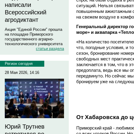
написали
ситуаций. Нельзя связыват
повышенным ажиотажным с
Всероссийский
на свежем воздухе в комфо
агродиктант
Генеральный директор го
Акция "Единой России" прошла
море» и аквапарка «Тепл
на площадке Приморского
государственного аграрно-
«На количество посетителе
технологического университета
что, погодные условия, и т
статьи раздела
сезон, бронирование номеро
свободных мест практическ
Регион сегодня
заключается в том, что в э
предоплата, ведь все мы оп
28 Мая 2026, 14:16
передвинуто. Но сейчас мы
бронируем уже на следующ
От Хабаровска до 
Юрий Трутнев
Приморский край - любимо
со всех уголков России. Но