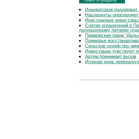
Новости раздела
Инноваторов поддержат 
Нацпроекты определяют
Иностранные инвесторы:
Снятие ограничений в П
полноценному летнему отд
Приморские грани "Дальн
Приморье восстанавлива
Сельское хозяйство: ме
Инвестиции чувствуют п
Артем принимает вызов
Игорная зона: перезагру