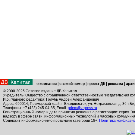
о компании
|
свежий номер
|
проект ДК
|
реклама
|
архи
© 2000-2025 Сетевое издание ДВ Капитал
Учредитель: Общество с ограниченной ответственностью "Издательская ко
И.о. главного редактора: Голубь Андрей Александрович
Адрес: 690014, Приморский край, г. Владивосток, ул. Некрасовская д. 36 «Б»
Телефоны: +7 (423) 245-04-85; Email:
priem@zrpress.ru
Регистрационный номер и дата принятия решения о регистрации: серия Эл
надзору в сфере связи, информационных технологий и массовых коммуник
Содержит информационную продукцию категории 18+.
Политика конфиден