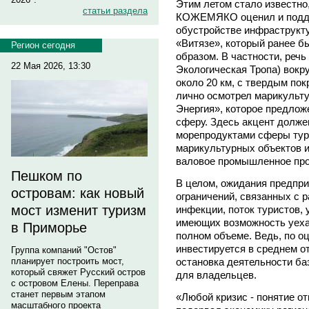
Этим летом стало известно
статьи раздела
КОЖЕМЯКО оценил и подде
обустройстве инфраструкту
«Витязе», который ранее 
Регион сегодня
образом. В частности, реч
22 Мая 2026, 13:30
Экологическая Тропа) вокр
около 20 км, с твердым пок
лично осмотрел марикульт
Энергия», которое предлож
сферу. Здесь акцент долже
морепродуктами сферы тур
марикультурных объектов и 
валовое промышленное про
Пешком по
В целом, ожидания предпри
островам: как новый
ограничений, связанных с 
мост изменит туризм
инфекции, поток туристов,
имеющих возможность уехат
в Приморье
полном объеме. Ведь, по о
инвестируется в среднем от
Группа компаний "Остов"
остановка деятельности ба
планирует построить мост,
который свяжет Русский остров
для владельцев.
с островом Елены. Переправа
станет первым этапом
«Любой кризис - понятие о
масштабного проекта