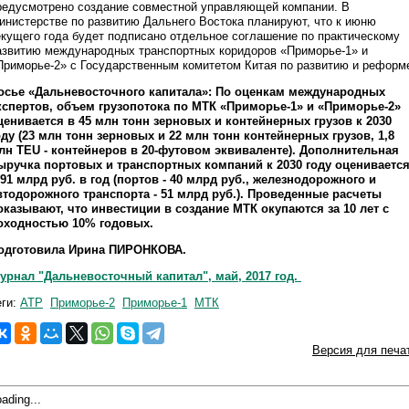
редусмотрено создание совместной управляющей компании. В
инистерстве по развитию Дальнего Востока планируют, что к июню
екущего года будет подписано отдельное соглашение по практическому
азвитию международных транспортных коридоров «Приморье-1» и
Приморье-2» с Государственным комитетом Китая по развитию и реформ
осье «Дальневосточного капитала»: По оценкам международных
кспертов, объем грузопотока по МТК «Приморье-1» и «Приморье-2»
ценивается в 45 млн тонн зерновых и контейнерных грузов к 2030
оду (23 млн тонн зерновых и 22 млн тонн контейнерных грузов, 1,8
лн TEU - контейнеров в 20-футовом эквиваленте). Дополнительная
ыручка портовых и транспортных компаний к 2030 году оцениваетс
 91 млрд руб. в год (портов - 40 млрд руб., железнодорожного и
втодорожного транспорта - 51 млрд руб.). Проведенные расчеты
оказывают, что инвестиции в создание МТК окупаются за 10 лет с
оходностью 10% годовых.
одготовила Ирина ПИРОНКОВА.
урнал "Дальневосточный капитал", май, 2017 год.
еги:
АТР
Приморье-2
Приморье-1
МТК
Версия для печа
ading...