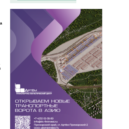
а
в
и