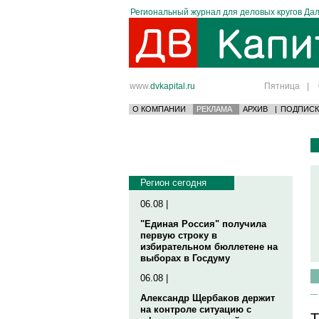
Региональный журнал для деловых кругов Дал
www.
dvkapital.ru
Пятница
|
О КОМПАНИИ
РЕКЛАМА
АРХИВ
|
ПОДПИСК
Регион сегодня
06.08 |
"Единая Россия" получила
первую строку в
избирательном бюллетене на
выборах в Госдуму
06.08 |
Александр Щербаков держит
на контроле ситуацию с
Т