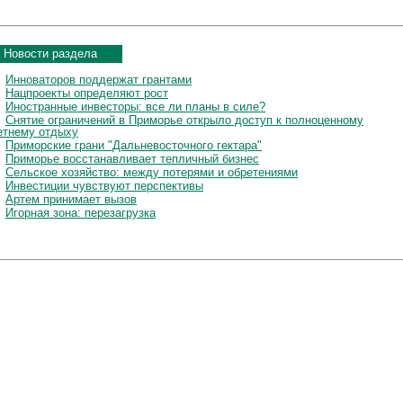
Новости раздела
Инноваторов поддержат грантами
Нацпроекты определяют рост
Иностранные инвесторы: все ли планы в силе?
Снятие ограничений в Приморье открыло доступ к полноценному
етнему отдыху
Приморские грани "Дальневосточного гектара"
Приморье восстанавливает тепличный бизнес
Сельское хозяйство: между потерями и обретениями
Инвестиции чувствуют перспективы
Артем принимает вызов
Игорная зона: перезагрузка