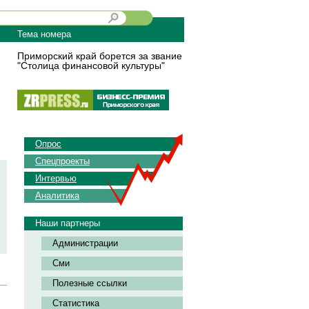
Тема номера
Приморский край борется за звание
"Столица финансовой культуры"
Опрос
Спецпроекты
Интервью
Аналитика
Наши партнеры
Администрации
Сми
Полезные ссылки
Статистика