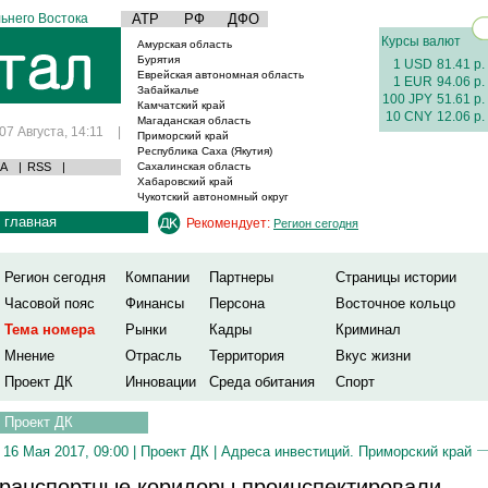
ьнего Востока
АТР
РФ
ДФО
Курсы валют
Амурская область
Бурятия
1 USD
81.41 р.
Еврейская автономная область
1 EUR
94.06 р.
Забайкалье
100 JPY
51.61 р.
Камчатский край
10 CNY
12.06 р.
Магаданская область
07 Августа, 14:11
|
Приморский край
Республика Саха (Якутия)
А
|
RSS
|
Сахалинская область
Хабаровский край
Чукотский автономный округ
главная
Рекомендует:
Регион сегодня
Регион сегодня
Компании
Партнеры
Страницы истории
Часовой пояс
Финансы
Персона
Восточное кольцо
Тема номера
Рынки
Кадры
Криминал
Мнение
Отрасль
Территория
Вкус жизни
Проект ДК
Инновации
Среда обитания
Спорт
Проект ДК
16 Мая 2017, 09:00 |
Проект ДК
|
Адреса инвестиций. Приморский край
ранспортные коридоры проинспектировали