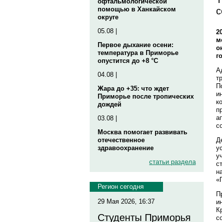
офтальмологической
с
помощью в Ханкайском
округе
05.08 |
2
м
Первое дыхание осени:
о
температура в Приморье
г
опустится до +8 °C
А
04.08 |
т
П
Жара до +35: что ждет
и
Приморье после тропических
к
дождей
п
а
03.08 |
с
Москва помогает развивать
Д
отечественное
у
здравоохранение
у
статьи раздела
с
н
«
Регион сегодня
П
29 Мая 2026, 16:37
и
К
Студенты Приморья
с