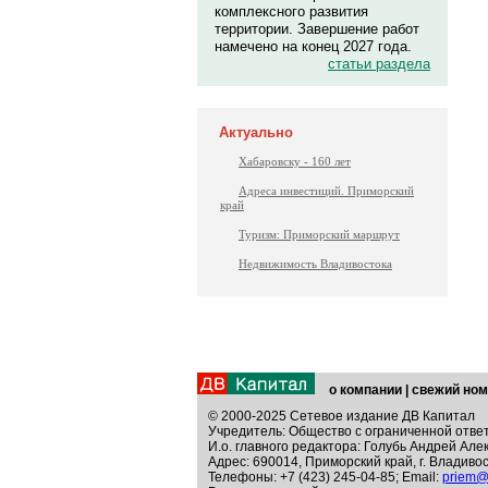
комплексного развития
территории. Завершение работ
намечено на конец 2027 года.
статьи раздела
Актуально
Хабаровску - 160 лет
Адреса инвестиций. Приморский
край
Туризм: Приморский маршрут
Недвижимость Владивостока
о компании
|
свежий ном
© 2000-2025 Сетевое издание ДВ Капитал
Учредитель: Общество с ограниченной отве
И.о. главного редактора: Голубь Андрей Але
Адрес: 690014, Приморский край, г. Владивос
Телефоны: +7 (423) 245-04-85; Email:
priem@