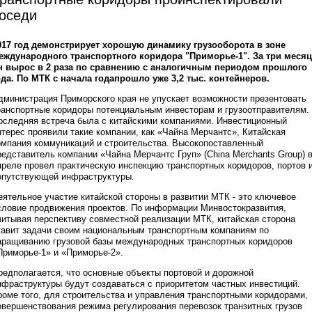
оседи
017 год демонстрирует хорошую динамику грузооборота в зоне
еждународного транспортного коридора "Приморье-1". За три месяц
н вырос в 2 раза по сравнению с аналогичным периодом прошлого
ода. По МТК с начала годапрошло уже 3,2 тыс. контейнеров.
дминистрация Приморского края не упускает возможности презентовать
ранспортные коридоры потенциальным инвесторам и грузоотправителям.
оследняя встреча была с китайскими компаниями. Инвестиционный
нтерес проявили такие компании, как «Чайна Мерчантс», Китайская
омпания коммуникаций и строительства. Высокопоставленный
редставитель компании «Чайна Мерчантс Груп» (China Merchants Group) 
преле провел практическую инспекцию транспортных коридоров, портов 
опутствующей инфраструктуры.
еятельное участие китайской стороны в развитии МТК - это ключевое
словие продвижения проектов. По информации Минвостокразвития,
читывая перспективу совместной реализации МТК, китайская сторона
тавит задачи своим национальным транспортным компаниям по
аращиванию грузовой базы международных транспортных коридоров
Приморье-1» и «Приморье-2».
редполагается, что основные объекты портовой и дорожной
нфраструктуры будут создаваться с приоритетом частных инвестиций.
роме того, для строительства и управления транспортными коридорами,
овершенствования режима регулирования перевозок транзитных грузов