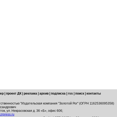
ер
|
проект ДК
|
реклама
|
архив
|
подписка
|
rss
|
поиск
|
контакты
тственностью "Издательская компания "Золотой Рог" (ОГРН 1162536095358)
ксандрович
ток, ул. Некрасовская д. 36 «Б», офис 606;
zrpress.ru