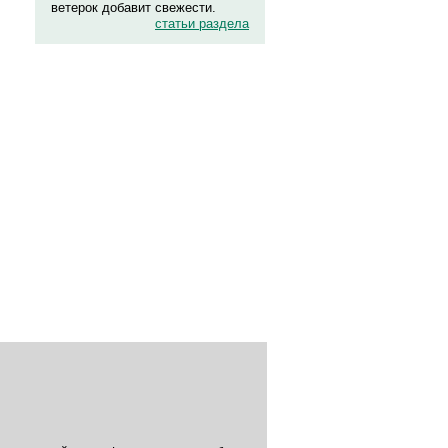
ветерок добавит свежести.
статьи раздела