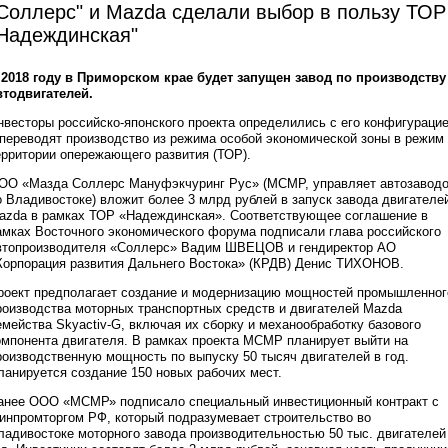
Соллерс" и Mazda сделали выбор в пользу ТОР
Надеждинская"
 2018 году в Приморском крае будет запущен завод по производству
втодвигателей.
нвесторы российско-японского проекта определились с его конфигураци
 переводят производство из режима особой экономической зоны в режим
ерритории опережающего развития (ТОР).
ОО «Мазда Соллерс Мануфэкчуринг Рус» (МСМР, управляет автозавод
о Владивостоке) вложит более 3 млрд рублей в запуск завода двигателе
azda в рамках ТОР «Надеждинская». Соответствующее соглашение в
амках Восточного экономического форума подписали глава российского
втопроизводителя «Соллерс» Вадим ШВЕЦОВ и гендиректор АО
Корпорация развития Дальнего Востока» (КРДВ) Денис ТИХОНОВ.
роект предполагает создание и модернизацию мощностей промышленног
роизводства моторных транспортных средств и двигателей Mazda
емейства Skyactiv-G, включая их сборку и механообработку базового
омпонента двигателя. В рамках проекта МСМР планирует выйти на
роизводственную мощность по выпуску 50 тысяч двигателей в год.
ланируется создание 150 новых рабочих мест.
анее ООО «МСМР» подписало специальный инвестиционный контракт с
инпромторгом РФ, который подразумевает строительство во
ладивостоке моторного завода производительностью 50 тыс. двигателей