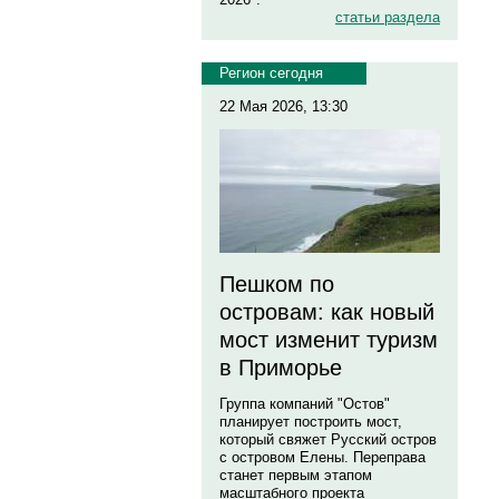
статьи раздела
Регион сегодня
22 Мая 2026, 13:30
Пешком по
островам: как новый
мост изменит туризм
в Приморье
Группа компаний "Остов"
планирует построить мост,
который свяжет Русский остров
с островом Елены. Переправа
станет первым этапом
масштабного проекта