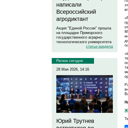
г
написали
э
в
Всероссийский
«
агродиктант
п
о
Акция "Единой России" прошла
М
на площадке Приморского
и
государственного аграрно-
д
технологического университета
п
статьи раздела
«
т
Регион сегодня
о
т
28 Мая 2026, 14:16
м
о
Р
в
В
Н
Ж
Т
Юрий Трутнев