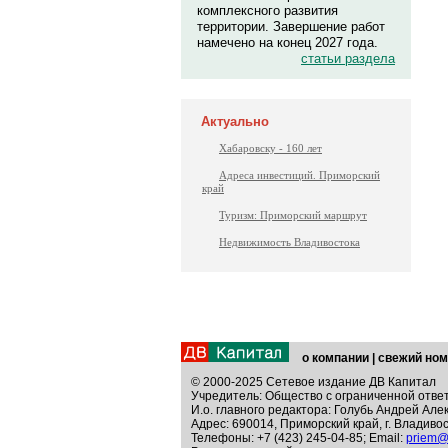
комплексного развития
территории. Завершение работ
намечено на конец 2027 года.
статьи раздела
Актуально
Хабаровску - 160 лет
Адреса инвестиций. Приморский
край
Туризм: Приморский маршрут
Недвижимость Владивостока
о компании
|
свежий ном
© 2000-2025 Сетевое издание ДВ Капитал
Учредитель: Общество с ограниченной отве
И.о. главного редактора: Голубь Андрей Але
Адрес: 690014, Приморский край, г. Владивос
Телефоны: +7 (423) 245-04-85; Email:
priem@