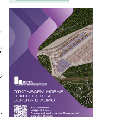
ей
ом
й
о
 в