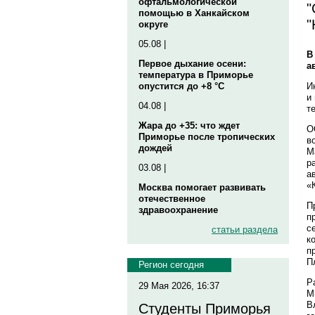
офтальмологической
"
помощью в Ханкайском
"
округе
05.08 |
В
Первое дыхание осени:
а
температура в Приморье
И
опустится до +8 °C
и
04.08 |
т
Жара до +35: что ждет
О
Приморье после тропических
в
дождей
M
р
03.08 |
а
«
Москва помогает развивать
отечественное
П
здравоохранение
п
с
статьи раздела
к
п
П
Регион сегодня
Р
29 Мая 2026, 16:37
М
В
Студенты Приморья