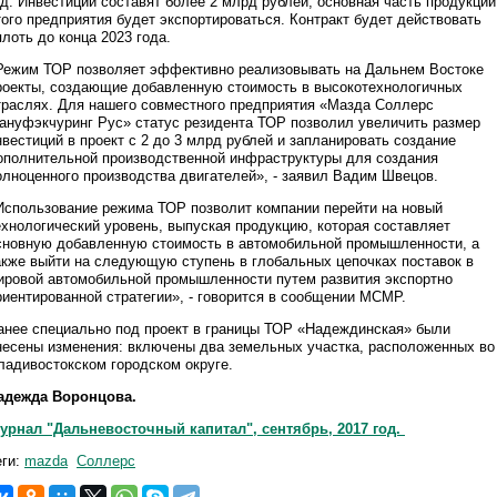
од. Инвестиции составят более 2 млрд рублей, основная часть продукции
того предприятия будет экспортироваться. Контракт будет действовать
плоть до конца 2023 года.
Режим ТОР позволяет эффективно реализовывать на Дальнем Востоке
роекты, создающие добавленную стоимость в высокотехнологичных
траслях. Для нашего совместного предприятия «Мазда Соллерс
ануфэкчуринг Рус» статус резидента ТОР позволил увеличить размер
нвестиций в проект с 2 до 3 млрд рублей и запланировать создание
ополнительной производственной инфраструктуры для создания
олноценного производства двигателей», - заявил Вадим Швецов.
Использование режима ТОР позволит компании перейти на новый
ехнологический уровень, выпуская продукцию, которая составляет
сновную добавленную стоимость в автомобильной промышленности, а
акже выйти на следующую ступень в глобальных цепочках поставок в
ировой автомобильной промышленности путем развития экспортно
риентированной стратегии», - говорится в сообщении МСМР.
анее специально под проект в границы ТОР «Надеждинская» были
несены изменения: включены два земельных участка, расположенных во
ладивостокском городском округе.
адежда Воронцова.
урнал "Дальневосточный капитал", сентябрь, 2017 год.
еги:
mazda
Соллерс