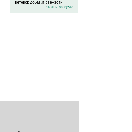
ветерок добавит свежести.
статьи раздела