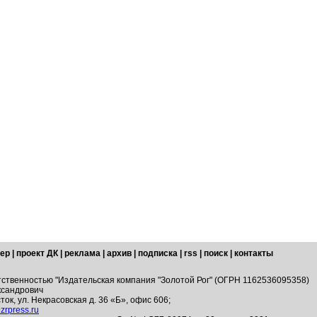
ер
|
проект ДК
|
реклама
|
архив
|
подписка
|
rss
|
поиск
|
контакты
тственностью "Издательская компания "Золотой Рог" (ОГРН 1162536095358)
ксандрович
ток, ул. Некрасовская д. 36 «Б», офис 606;
zrpress.ru