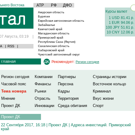
ьнего Востока
АТР
РФ
ДФО
Курсы валют
Амурская область
Бурятия
1 USD
81.41 р.
Еврейская автономная область
1 EUR
94.06 р.
Забайкалье
100 JPY
51.61 р.
Камчатский край
10 CNY
12.06 р.
Магаданская область
07 Августа, 03:19
|
Приморский край
Республика Саха (Якутия)
А
|
RSS
|
Сахалинская область
Хабаровский край
Чукотский автономный округ
главная
Рекомендует:
Регион сегодня
Регион сегодня
Компании
Партнеры
Страницы истории
Часовой пояс
Финансы
Персона
Восточное кольцо
Тема номера
Рынки
Кадры
Криминал
Мнение
Отрасль
Территория
Вкус жизни
Проект ДК
Инновации
Среда обитания
Спорт
Проект ДК
22 Сентября 2017, 16:18 |
Проект ДК
|
Адреса инвестиций. Приморский
край