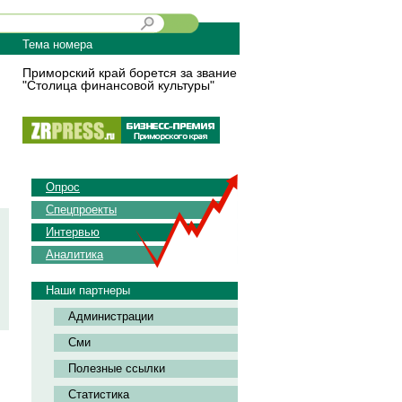
Тема номера
Приморский край борется за звание
"Столица финансовой культуры"
Опрос
Спецпроекты
Интервью
Аналитика
Наши партнеры
Администрации
Сми
Полезные ссылки
Статистика